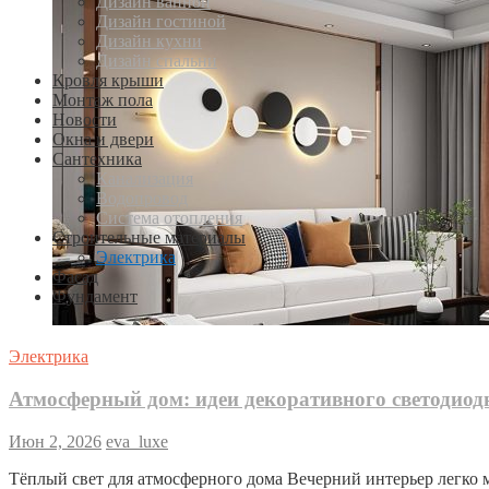
Дизайн ванной
Дизайн гостиной
Дизайн кухни
Дизайн спальни
Кровля крыши
Монтаж пола
Новости
Окна и двери
Сантехника
Канализация
Водопровод
Система отопления
Строительные материалы
Электрика
Фасад
Фундамент
Электрика
Атмосферный дом: идеи декоративного светодиод
Июн 2, 2026
eva_luxe
Тёплый свет для атмосферного дома Вечерний интерьер легко ме