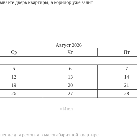
рываете дверь квартиры, а коридор уже залит
Август 2026
Ср
Чт
Пт
5
6
7
12
13
14
19
20
21
26
27
28
« Июл
ение для ремонта в малогабаритной квартире