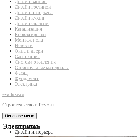
Дизайн ванной
Дизайн гостиной
Дизайн интерьера
Дизайн кухни
Дизайн спальни
Канализация
Кровля крыши
Монтаж пола
Новости
Окна и двери
Сантехника
Система отопления
Строительные материалы
Фасад
Фундамент
Электрика
eva-luxe.ru
Строительство и Ремонт
Основное меню
Электрика
Вентиляция
Дизайн интерьера