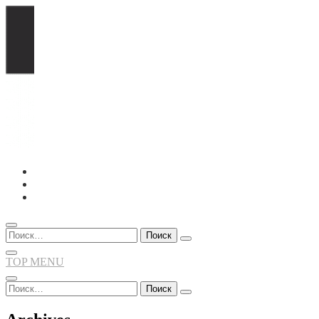
Перейти
к
содержимому
Найти:
TOP MENU
Найти: