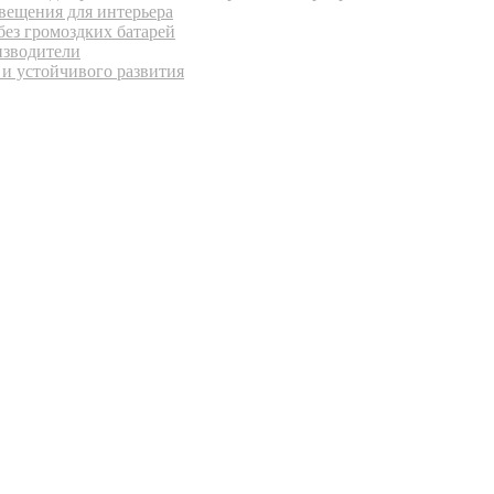
вещения для интерьера
без громоздких батарей
изводители
 и устойчивого развития