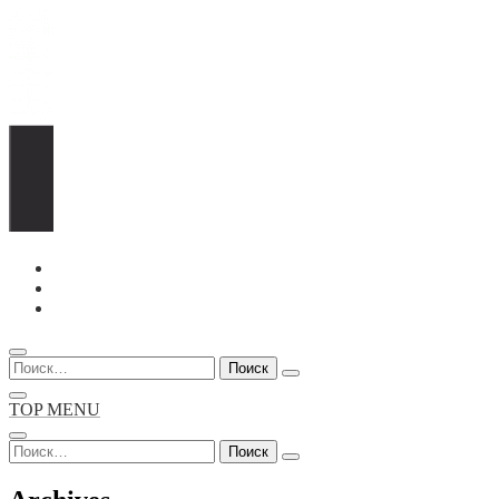
Перейти
к
содержимому
Найти:
TOP MENU
Найти: