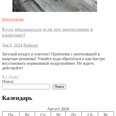
Вентиляция
Куда обращаться если нет вентиляции в
квартире?
Дек 9, 2024
Redactor
Затхлый воздух и плесень? Проблемы с вентиляцией в
квартире решаемы! Узнайте куда обратиться и как быстро
восстановить нормальный воздухообмен. Не ждите,
действуйте!
Пагинация
Страница
Страница
Следующая
1
2
Далее
страница
Поиск
записей
Поиск
Календарь
Август 2026
Пн
Вт
Ср
Чт
Пт
Сб
Вс