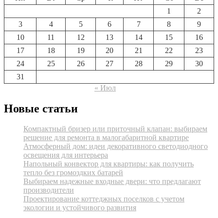
1
2
3
4
5
6
7
8
9
10
11
12
13
14
15
16
17
18
19
20
21
22
23
24
25
26
27
28
29
30
31
« Июл
Новые статьи
Компактный бризер или приточный клапан: выбираем
решение для ремонта в малогабаритной квартире
Атмосферный дом: идеи декоративного светодиодного
освещения для интерьера
Напольный конвектор для квартиры: как получить
тепло без громоздких батарей
Выбираем надежные входные двери: что предлагают
производители
Проектирование коттеджных поселков с учетом
экологии и устойчивого развития