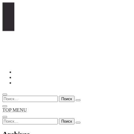
Перейти
к
содержимому
Найти:
TOP MENU
Найти: