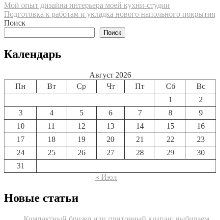
Навигация
Мой опыт дизайна интерьера моей кухни-студии
Подготовка к работам и укладка нового напольного покрытия
по
Поиск
записям
Поиск
Календарь
Август 2026
Пн
Вт
Ср
Чт
Пт
Сб
Вс
1
2
3
4
5
6
7
8
9
10
11
12
13
14
15
16
17
18
19
20
21
22
23
24
25
26
27
28
29
30
31
« Июл
Новые статьи
Компактный бризер или приточный клапан: выбираем