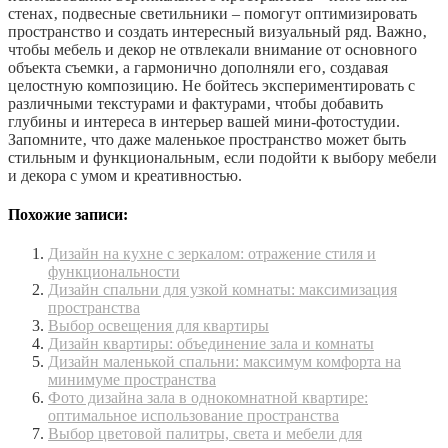
стенах‚ подвесные светильники – помогут оптимизировать
пространство и создать интересный визуальный ряд. Важно‚
чтобы мебель и декор не отвлекали внимание от основного
объекта съемки‚ а гармонично дополняли его‚ создавая
целостную композицию. Не бойтесь экспериментировать с
различными текстурами и фактурами‚ чтобы добавить
глубины и интереса в интерьер вашей мини-фотостудии.
Запомните‚ что даже маленькое пространство может быть
стильным и функциональным‚ если подойти к выбору мебели
и декора с умом и креативностью.
Похожие записи:
Дизайн на кухне с зеркалом: отражение стиля и
функциональности
Дизайн спальни для узкой комнаты: максимизация
пространства
Выбор освещения для квартиры
Дизайн квартиры: объединение зала и комнаты
Дизайн маленькой спальни: максимум комфорта на
минимуме пространства
Фото дизайна зала в однокомнатной квартире:
оптимальное использование пространства
Выбор цветовой палитры, света и мебели для