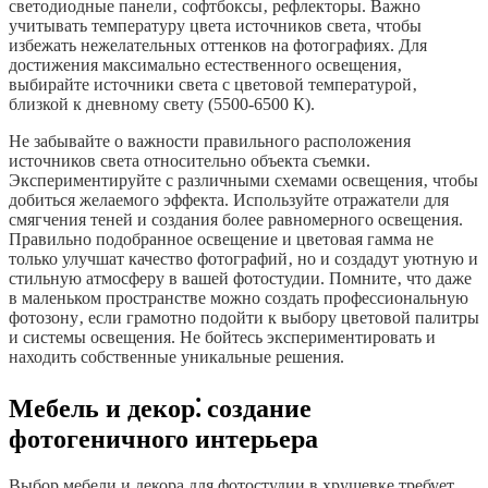
светодиодные панели‚ софтбоксы‚ рефлекторы. Важно
учитывать температуру цвета источников света‚ чтобы
избежать нежелательных оттенков на фотографиях. Для
достижения максимально естественного освещения‚
выбирайте источники света с цветовой температурой‚
близкой к дневному свету (5500-6500 К).
Не забывайте о важности правильного расположения
источников света относительно объекта съемки.
Экспериментируйте с различными схемами освещения‚ чтобы
добиться желаемого эффекта. Используйте отражатели для
смягчения теней и создания более равномерного освещения.
Правильно подобранное освещение и цветовая гамма не
только улучшат качество фотографий‚ но и создадут уютную и
стильную атмосферу в вашей фотостудии. Помните‚ что даже
в маленьком пространстве можно создать профессиональную
фотозону‚ если грамотно подойти к выбору цветовой палитры
и системы освещения. Не бойтесь экспериментировать и
находить собственные уникальные решения.
Мебель и декор⁚ создание
фотогеничного интерьера
Выбор мебели и декора для фотостудии в хрущевке требует