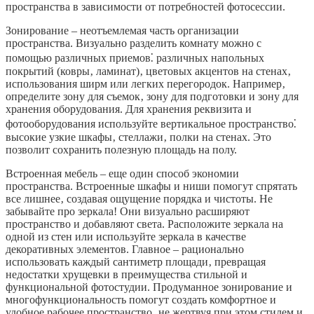
пространства в зависимости от потребностей фотосессии.
Зонирование – неотъемлемая часть организации
пространства. Визуально разделить комнату можно с
помощью различных приемов⁚ различных напольных
покрытий (ковры‚ ламинат)‚ цветовых акцентов на стенах‚
использования ширм или легких перегородок. Например‚
определите зону для съемок‚ зону для подготовки и зону для
хранения оборудования. Для хранения реквизита и
фотооборудования используйте вертикальное пространство⁚
высокие узкие шкафы‚ стеллажи‚ полки на стенах. Это
позволит сохранить полезную площадь на полу.
Встроенная мебель – еще один способ экономии
пространства. Встроенные шкафы и ниши помогут спрятать
все лишнее‚ создавая ощущение порядка и чистоты. Не
забывайте про зеркала! Они визуально расширяют
пространство и добавляют света. Расположите зеркала на
одной из стен или используйте зеркала в качестве
декоративных элементов. Главное – рационально
использовать каждый сантиметр площади‚ превращая
недостатки хрущевки в преимущества стильной и
функциональной фотостудии. Продуманное зонирование и
многофункциональность помогут создать комфортное и
удобное рабочее пространство‚ не жертвуя при этом стилем и