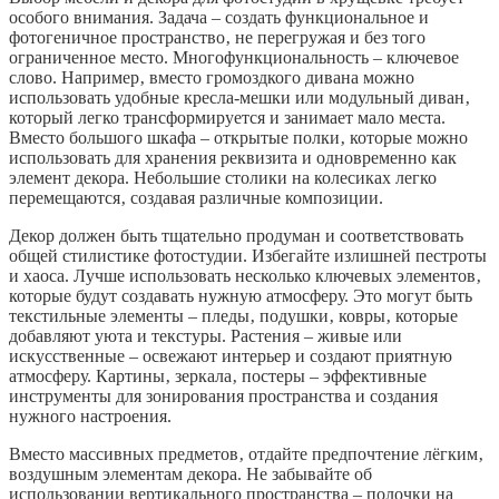
особого внимания. Задача – создать функциональное и
фотогеничное пространство‚ не перегружая и без того
ограниченное место. Многофункциональность – ключевое
слово. Например‚ вместо громоздкого дивана можно
использовать удобные кресла-мешки или модульный диван‚
который легко трансформируется и занимает мало места.
Вместо большого шкафа – открытые полки‚ которые можно
использовать для хранения реквизита и одновременно как
элемент декора. Небольшие столики на колесиках легко
перемещаются‚ создавая различные композиции.
Декор должен быть тщательно продуман и соответствовать
общей стилистике фотостудии. Избегайте излишней пестроты
и хаоса. Лучше использовать несколько ключевых элементов‚
которые будут создавать нужную атмосферу. Это могут быть
текстильные элементы – пледы‚ подушки‚ ковры‚ которые
добавляют уюта и текстуры. Растения – живые или
искусственные – освежают интерьер и создают приятную
атмосферу. Картины‚ зеркала‚ постеры – эффективные
инструменты для зонирования пространства и создания
нужного настроения.
Вместо массивных предметов‚ отдайте предпочтение лёгким‚
воздушным элементам декора. Не забывайте об
использовании вертикального пространства – полочки на