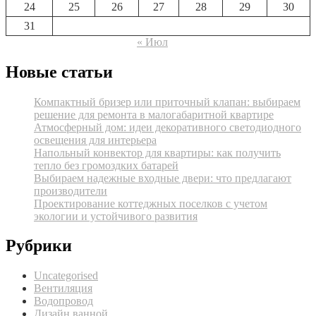
24
25
26
27
28
29
30
31
« Июл
Новые статьи
Компактный бризер или приточный клапан: выбираем
решение для ремонта в малогабаритной квартире
Атмосферный дом: идеи декоративного светодиодного
освещения для интерьера
Напольный конвектор для квартиры: как получить
тепло без громоздких батарей
Выбираем надежные входные двери: что предлагают
производители
Проектирование коттеджных поселков с учетом
экологии и устойчивого развития
Рубрики
Uncategorised
Вентиляция
Водопровод
Дизайн ванной