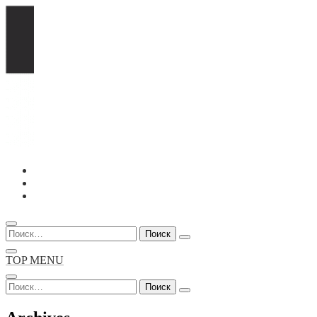
Перейти
к
содержимому
Найти:
TOP MENU
Найти: