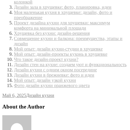
колонкой
Дизайн зала в хрущевке: фото, планировка, идеи
Моя маленькая кухня в хрущевке: дизайн, фото и
преображение
Проект дизайна кухни для хрущевки: максимум
комфорта на минимальной площади
Хрущевка без кухни: дизайн-решения
Совмещение кухни и балкона: преимущества, этапы и
дизайн
Мой опыт: дизайн кухни-студии в хрущевке
Мой опыт: дизайн-проекты кухонь в хрущевке
Что такое дизайн-проект кухни?
Дизайн стен на кухне: создаем уют и функциональность
Дизайн кухни с одним окном посередине
Дизайн кухни в брежневке: фото и идеи
Мой опыт: дизайн узкой кухни
Фото дизайн кухни оранжевого цвета
Май 6, 2025
Дизайн кухни
About the Author