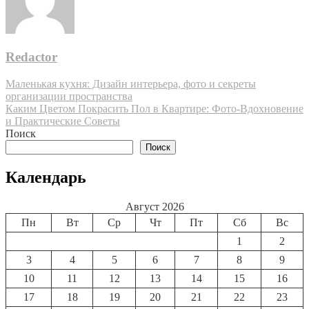
Redactor
Навигация
Маленькая кухня: Дизайн интерьера, фото и секреты
организации пространства
по
Каким Цветом Покрасить Пол в Квартире: Фото-Вдохновение
записям
и Практические Советы
Поиск
Поиск
Календарь
Август 2026
Пн
Вт
Ср
Чт
Пт
Сб
Вс
1
2
3
4
5
6
7
8
9
10
11
12
13
14
15
16
17
18
19
20
21
22
23