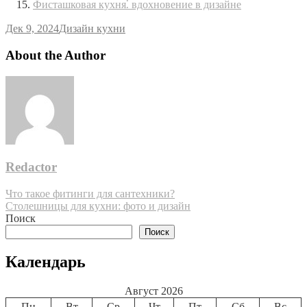
Фисташковая кухня⁚ вдохновение в дизайне
Дек 9, 2024
Дизайн кухни
About the Author
Redactor
Навигация
Что такое фитинги для сантехники?
Столешницы для кухни: фото и дизайн
по
Поиск
записям
Поиск
Календарь
Август 2026
Пн
Вт
Ср
Чт
Пт
Сб
Вс