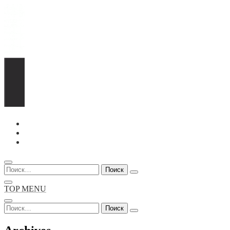
Перейти
к
содержимому
Найти:
TOP MENU
Найти: