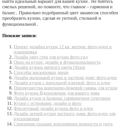
найти идеальный вариант для вашей кухни․ Не бойтесь
смелых решений, но помните, что главное – гармония и
баланс․ Правильно подобранный цвет занавесок способен
преобразить кухню, сделав ее уютной, стильной и
функциональной․
Похожие записи:
Проект дизайна кухни 12 кв. метров: фото-идеи и
планировка
Дизайн цвет стен для кухни фото-гид
Окно на кухне: дизайн и функциональность
Дизайн кухонь мятного цвета Обзор
Способы маскировки двери
Дизайн маленькой кухни в частном доме: фото-идеи
Дизайн кухни с напольной плиткой: фото и идеи
Преимущества коричнево-бежевой гаммы для кухни
Фото кухонь Вдохновение для вашего дома
Дизайн кухни и балкона: гармоничное сочетание
Кухни с островами: дизайн и фото
Фиолетовый дизайн кухонь фото и идеи
Дизайн летней кухни частного дома: фото-идеи для
вдохновения
Сиреневая спальня: воплощение нежности и уюта