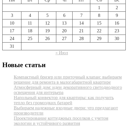
1
2
3
4
5
6
7
8
9
10
11
12
13
14
15
16
17
18
19
20
21
22
23
24
25
26
27
28
29
30
31
« Июл
Новые статьи
Компактный бризер или приточный клапан: выбираем
решение для ремонта в малогабаритной квартире
Атмосферный дом: идеи декоративного светодиодного
освещения для интерьера
Напольный конвектор для квартиры: как получить
тепло без громоздких батарей
Выбираем надежные входные двери: что предлагают
производители
Проектирование коттеджных поселков с учетом
экологии и устойчивого развития