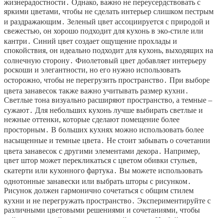
жизнерадостности․ Однако, важно не переусердствовать с
яркими цветами, чтобы не сделать интерьер слишком пестрым
и раздражающим․ Зеленый цвет ассоциируется с природой и
свежестью, он хорошо подходит для кухонь в эко-стиле или
кантри․ Синий цвет создает ощущение прохлады и
спокойствия, он идеально подходит для кухонь, выходящих на
солнечную сторону․ Фиолетовый цвет добавляет интерьеру
роскоши и элегантности, но его нужно использовать
осторожно, чтобы не перегрузить пространство․ При выборе
цвета занавесок также важно учитывать размер кухни․
Светлые тона визуально расширяют пространство, а темные –
сужают․ Для небольших кухонь лучше выбирать светлые и
нежные оттенки, которые сделают помещение более
просторным․ В больших кухнях можно использовать более
насыщенные и темные цвета․ Не стоит забывать о сочетании
цвета занавесок с другими элементами декора․ Например,
цвет штор может перекликаться с цветом обивки стульев,
скатерти или кухонного фартука․ Вы можете использовать
однотонные занавески или выбрать шторы с рисунком․
Рисунок должен гармонично сочетаться с общим стилем
кухни и не перегружать пространство․ Экспериментируйте с
различными цветовыми решениями и сочетаниями, чтобы