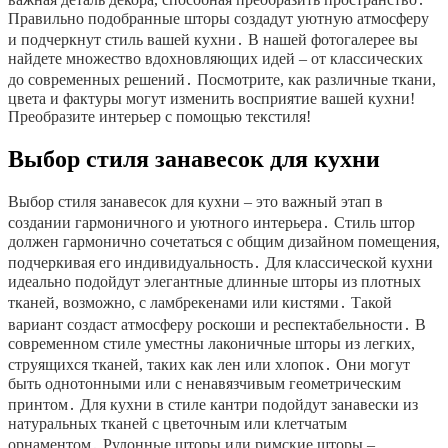
Правильно подобранные шторы создадут уютную атмосферу
и подчеркнут стиль вашей кухни․ В нашей фотогалерее вы
найдете множество вдохновляющих идей – от классических
до современных решений․ Посмотрите, как различные ткани,
цвета и фактуры могут изменить восприятие вашей кухни!
Преобразите интерьер с помощью текстиля!
Выбор стиля занавесок для кухни
Выбор стиля занавесок для кухни – это важный этап в
создании гармоничного и уютного интерьера․ Стиль штор
должен гармонично сочетаться с общим дизайном помещения,
подчеркивая его индивидуальность․ Для классической кухни
идеально подойдут элегантные длинные шторы из плотных
тканей, возможно, с ламбрекенами или кистями․ Такой
вариант создаст атмосферу роскоши и респектабельности․ В
современном стиле уместны лаконичные шторы из легких,
струящихся тканей, таких как лен или хлопок․ Они могут
быть однотонными или с ненавязчивым геометрическим
принтом․ Для кухни в стиле кантри подойдут занавески из
натуральных тканей с цветочным или клетчатым
орнаментом․ Рулонные шторы или римские шторы –