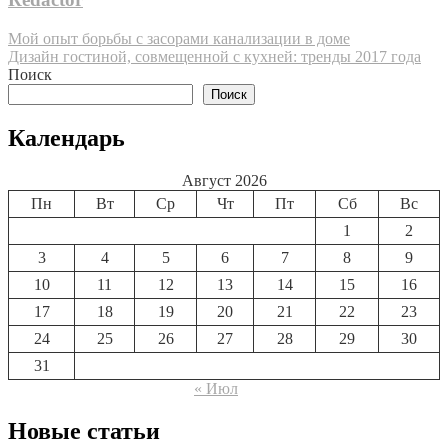
Навигация
Мой опыт борьбы с засорами канализации в доме
Дизайн гостиной, совмещенной с кухней: тренды 2017 года
по
Поиск
записям
Поиск
Календарь
Август 2026
Пн
Вт
Ср
Чт
Пт
Сб
Вс
1
2
3
4
5
6
7
8
9
10
11
12
13
14
15
16
17
18
19
20
21
22
23
24
25
26
27
28
29
30
31
« Июл
Новые статьи