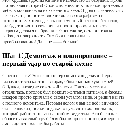
Моя хрущевка досталась мне в наследство от бабушки. Кухня
– отдельная история! Обои отклеивались, потолок протекал, а
мебель вообще была из каменного века. Я долго сомневался, с
чего начать, но потом вдохновился фотографиями в
интернете. Захотел сделать современный и уютный уголок,
где будет приятно готовить и просто проводить время.
Первым делом я выбросил всё ненужное, оставив только
рабочую поверхность. Это был первый шаг к
преобразованию! Дальше ⸺ больше!
Шаг 1⁚ Демонтаж и планирование –
первый удар по старой кухне
С чего начать? Этот вопрос терзал меня неделями. Перед
глазами стояла картина⁚ старая, обшарпанная кухня моей
бабушки, наследие советской эпохи. Плитка местами
отвалилась, потолок был покрыт желтыми пятнами, а фасады
шкафов просто кричали о своем усталом виде. Я решил начать
с полного демонтажа. Первым делом я вынес всё ненужное⁚
старые шкафы, полки, и даже тот ужасный холодильник,
который работал только на особом виде чуда. Это было как
сбросить тяжелый груз! Освободив пространство, я впервые
смог оценить масштабы работы.