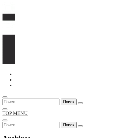
Перейти
к
содержимому
Найти:
TOP MENU
Найти: