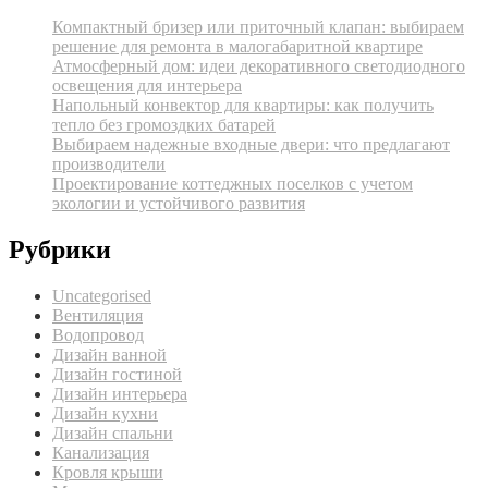
Компактный бризер или приточный клапан: выбираем
решение для ремонта в малогабаритной квартире
Атмосферный дом: идеи декоративного светодиодного
освещения для интерьера
Напольный конвектор для квартиры: как получить
тепло без громоздких батарей
Выбираем надежные входные двери: что предлагают
производители
Проектирование коттеджных поселков с учетом
экологии и устойчивого развития
Рубрики
Uncategorised
Вентиляция
Водопровод
Дизайн ванной
Дизайн гостиной
Дизайн интерьера
Дизайн кухни
Дизайн спальни
Канализация
Кровля крыши