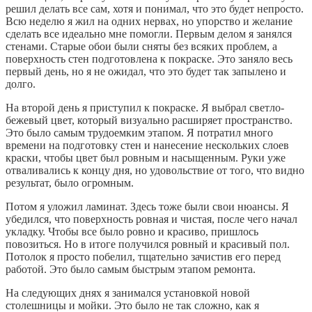
решил делать все сам, хотя и понимал, что это будет непросто.
Всю неделю я жил на одних нервах, но упорство и желание
сделать все идеально мне помогли. Первым делом я занялся
стенами. Старые обои были сняты без всяких проблем, а
поверхность стен подготовлена к покраске. Это заняло весь
первый день, но я не ожидал, что это будет так запылено и
долго.
На второй день я приступил к покраске. Я выбрал светло-
бежевый цвет, который визуально расширяет пространство.
Это было самым трудоемким этапом. Я потратил много
времени на подготовку стен и нанесение нескольких слоев
краски, чтобы цвет был ровным и насыщенным. Руки уже
отваливались к концу дня, но удовольствие от того, что видно
результат, было огромным.
Потом я уложил ламинат. Здесь тоже были свои нюансы. Я
убедился, что поверхность ровная и чистая, после чего начал
укладку. Чтобы все было ровно и красиво, пришлось
повозиться. Но в итоге получился ровный и красивый пол.
Потолок я просто побелил, тщательно зачистив его перед
работой. Это было самым быстрым этапом ремонта.
На следующих днях я занимался установкой новой
столешницы и мойки. Это было не так сложно, как я