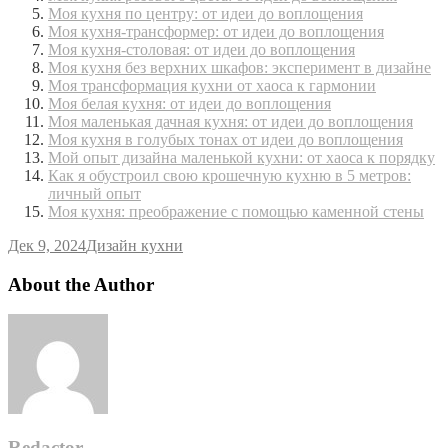
Моя кухня по центру: от идеи до воплощения
Моя кухня-трансформер: от идеи до воплощения
Моя кухня-столовая: от идеи до воплощения
Моя кухня без верхних шкафов: эксперимент в дизайне
Моя трансформация кухни от хаоса к гармонии
Моя белая кухня: от идеи до воплощения
Моя маленькая дачная кухня: от идеи до воплощения
Моя кухня в голубых тонах от идеи до воплощения
Мой опыт дизайна маленькой кухни: от хаоса к порядку
Как я обустроил свою крошечную кухню в 5 метров:
личный опыт
Моя кухня: преображение с помощью каменной стены
Дек 9, 2024
Дизайн кухни
About the Author
Redactor