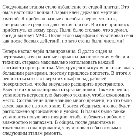
Следующим этапом стало избавление от старой плитки. Это
была настоящая война! Старый клей держался мертвой
хваткой. Я пробовал разные способы⁚ сверло, молоток,
специальные средства для снятия плитки. В итоге пришлось
прибегнуть ко всему сразу. Пыли было столько, что я думал,
соседи вызовут МЧС. После этого марафона я чувствовал себя
как после боевых действий, но зато стены были чистыми!
Теперь настал черёд планирования. Я долго сидел за
чертежами, изучал разные варианты расположения мебели и
техники, стараясь максимально использовать каждый
сантиметр пространства. Моя хрущевская кухня не отличалась
большими размерами, поэтому пришлось попотеть. В итоге я
решил отказаться от верхних шкафов над рабочей
поверхностью, чтобы визуально расширить пространство.
Вместо них я запланировал открытые полки. Также я решил
установить встроенную бытовую технику, чтобы сэкономить
место. Составление плана заняло много времени, но это было
самое важное на этом этапе. Я хотел убедиться, что все будет
расположено эргономично и удобно. В планах было также
установить новую вентиляцию, чтобы избежать проблем с
влажностью и запахами. В общем, после демонтажа и
тщательного планирования, я чувствовал себя готовым к
следующим этапам ремонта.