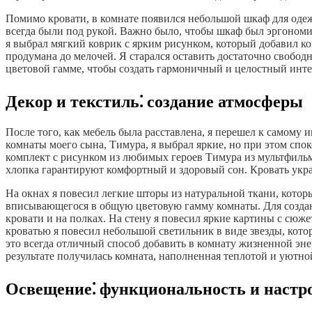
Помимо кровати, в комнате появился небольшой шкаф для од
всегда были под рукой. Важно было, чтобы шкаф был эргономи
я выбрал мягкий коврик с ярким рисунком, который добавил ко
продумана до мелочей. Я старался оставить достаточно свобод
цветовой гамме, чтобы создать гармоничный и целостный инте
Декор и текстиль⁚ создание атмосферы
После того, как мебель была расставлена, я перешел к самому
комнаты моего сына, Тимура, я выбрал яркие, но при этом сп
комплект с рисунком из любимых героев Тимура из мультфильма
хлопка гарантируют комфортный и здоровый сон. Кровать украс
На окнах я повесил легкие шторы из натуральной ткани, кото
вписывающегося в общую цветовую гамму комнаты. Для создан
кровати и на полках. На стену я повесил яркие картины с сю
кроватью я повесил небольшой светильник в виде звезды, кото
это всегда отличный способ добавить в комнату жизненной эне
результате получилась комната, наполненная теплотой и уютн
Освещение⁚ функциональность и настр