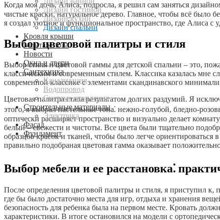
Дизайн ванной
Когда моя дочь, Алиса, подросла, я решил сам заняться дизай
Дизайн гостиной
чистые краски, натуральное дерево. Главное, чтобы всё было бе
Дизайн кухни
я создал уютное и функциональное пространство, где Алиса с 
Дизайн спальни
Кровля крыши
Выбор цветовой палитры и стиля
Монтаж пола
Новости
Окна и двери
Выбор стиля и цветовой гаммы для детской спальни – это, пожа
Сантехника
классическим и современным стилем. Классика казалась мне с
Канализация
современной классике с элементами скандинавского минимализ
Водопровод
Система отопления
Цветовая палитра стала результатом долгих раздумий. Я исклю
Строительные материалы
этого, я выбрал пастельные тона⁚ нежно-голубой, бледно-розо
Электрика
оптически расширяет пространство и визуально делает комнату
Фасад
белый – свежести и чистоты. Все цвета были тщательно подобр
Фундамент
образцов красок и тканей, чтобы было легче ориентироваться в
правильно подобраная цветовая гамма оказывает положительно
Выбор мебели и ее расстановка⁚ практи
После определения цветовой палитры и стиля, я приступил к, 
где бы было достаточно места для игр, отдыха и хранения веще
безопасность для ребенка была на первом месте. Кровать должн
характеристики. В итоге остановился на модели с ортопедичес