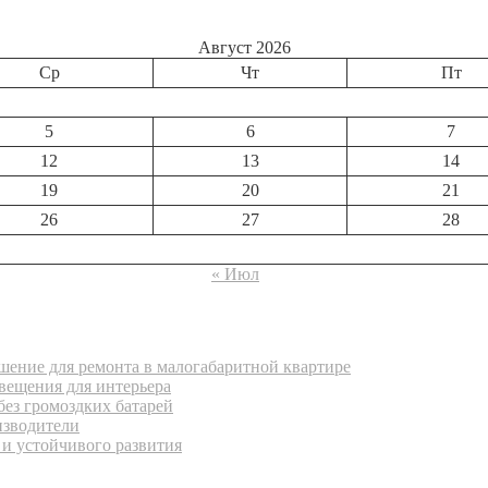
Август 2026
Ср
Чт
Пт
5
6
7
12
13
14
19
20
21
26
27
28
« Июл
ение для ремонта в малогабаритной квартире
вещения для интерьера
без громоздких батарей
изводители
 и устойчивого развития