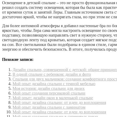
Освещение в детской спальне – это не просто функциональная
решил создать систему освещения, которая бы была как практич
от времени суток и занятий Леры. Главным источником света с
достаточно яркий, чтобы не напрягать глаза, но при этом не сл
Для более интимной атмосферы я добавил настенные бра по бо
яркостью, чтобы Лера сама могла настроить освещение по сво
подставку, позволяющую направлять свет в нужную сторону, что
светодиодную ленту под кроватью, которая создает мягкое под
на сон. Все светильники были подобраны в едином стиле, гар
энергию и обеспечить безопасность. В итоге, получилась про
Похожие записи:
Дизайн спальни, совмещенной с детской: общие принци
В одной спальне с ребенком: дизайн и фото
Спальня для двух мальчиков: создание комфортного прос
Мой опыт дизайна спальни с темной мебелью
Моя история: дизайн спальни для двоих
Мой опыт создания персиковой спальни
Мой опыт: дизайн окон в маленькой спальне
Мой опыт дизайна спальни: от идеи до воплощения
Мой опыт дизайна спальни с ламинатом
Мой опыт дизайна спальни: от идеи до воплощения
Мой опыт создания спальни в сиреневых тонах