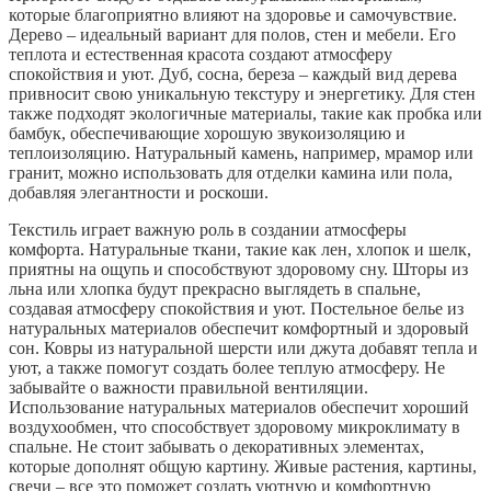
которые благоприятно влияют на здоровье и самочувствие.
Дерево – идеальный вариант для полов, стен и мебели. Его
теплота и естественная красота создают атмосферу
спокойствия и уют. Дуб, сосна, береза – каждый вид дерева
привносит свою уникальную текстуру и энергетику. Для стен
также подходят экологичные материалы, такие как пробка или
бамбук, обеспечивающие хорошую звукоизоляцию и
теплоизоляцию. Натуральный камень, например, мрамор или
гранит, можно использовать для отделки камина или пола,
добавляя элегантности и роскоши.
Текстиль играет важную роль в создании атмосферы
комфорта. Натуральные ткани, такие как лен, хлопок и шелк,
приятны на ощупь и способствуют здоровому сну. Шторы из
льна или хлопка будут прекрасно выглядеть в спальне,
создавая атмосферу спокойствия и уют. Постельное белье из
натуральных материалов обеспечит комфортный и здоровый
сон. Ковры из натуральной шерсти или джута добавят тепла и
уют, а также помогут создать более теплую атмосферу. Не
забывайте о важности правильной вентиляции.
Использование натуральных материалов обеспечит хороший
воздухообмен, что способствует здоровому микроклимату в
спальне. Не стоит забывать о декоративных элементах,
которые дополнят общую картину. Живые растения, картины,
свечи – все это поможет создать уютную и комфортную