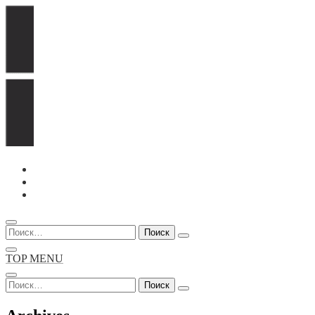
Перейти
к
содержимому
Найти:
TOP MENU
Найти: