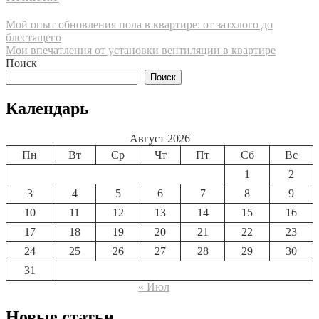
Навигация
Мой опыт обновления пола в квартире: от затхлого до
блестящего
по
Мои впечатления от установки вентиляции в квартире
записям
Поиск
Поиск
Календарь
Август 2026
Пн
Вт
Ср
Чт
Пт
Сб
Вс
1
2
3
4
5
6
7
8
9
10
11
12
13
14
15
16
17
18
19
20
21
22
23
24
25
26
27
28
29
30
31
« Июл
Новые статьи