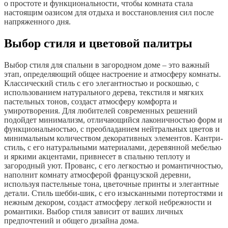
о простоте и функциональности, чтобы комната стала
настоящим оазисом для отдыха и восстановления сил после
напряженного дня.
Выбор стиля и цветовой палитры
Выбор стиля для спальни в загородном доме – это важный
этап, определяющий общее настроение и атмосферу комнаты.
Классический стиль с его элегантностью и роскошью, с
использованием натурального дерева, текстиля и мягких
пастельных тонов, создаст атмосферу комфорта и
умиротворения. Для любителей современных решений
подойдет минимализм, отличающийся лаконичностью форм и
функциональностью, с преобладанием нейтральных цветов и
минимальным количеством декоративных элементов. Кантри-
стиль, с его натуральными материалами, деревянной мебелью
и яркими акцентами, привнесет в спальню теплоту и
загородный уют. Прованс, с его легкостью и романтичностью,
наполнит комнату атмосферой французской деревни,
используя пастельные тона, цветочные принты и элегантные
детали. Стиль шебби-шик, с его изысканными потертостями и
нежным декором, создаст атмосферу легкой небрежности и
романтики. Выбор стиля зависит от ваших личных
предпочтений и общего дизайна дома.