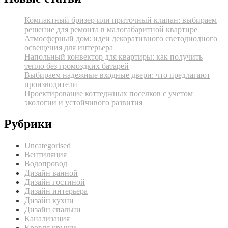
Компактный бризер или приточный клапан: выбираем
решение для ремонта в малогабаритной квартире
Атмосферный дом: идеи декоративного светодиодного
освещения для интерьера
Напольный конвектор для квартиры: как получить
тепло без громоздких батарей
Выбираем надежные входные двери: что предлагают
производители
Проектирование коттеджных поселков с учетом
экологии и устойчивого развития
Рубрики
Uncategorised
Вентиляция
Водопровод
Дизайн ванной
Дизайн гостиной
Дизайн интерьера
Дизайн кухни
Дизайн спальни
Канализация
Кровля крыши