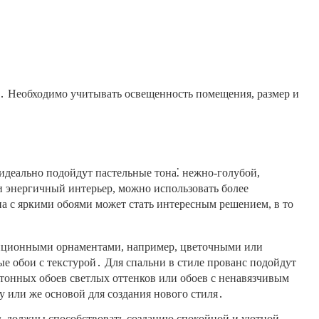
․ Необходимо учитывать освещенность помещения, размер и
идеально подойдут пастельные тона⁚ нежно-голубой,
и энергичный интерьер, можно использовать более
а с яркими обоями может стать интересным решением, в то
адиционными орнаментами, например, цветочными или
е обои с текстурой․ Для спальни в стиле прованс подойдут
онных обоев светлых оттенков или обоев с ненавязчивым
 или же основой для создания нового стиля․
иль должны способствовать созданию спокойной и уютной