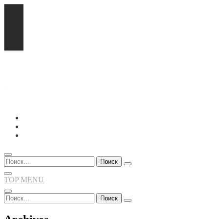
Перейти
к
содержимому
Найти:
TOP MENU
Найти: