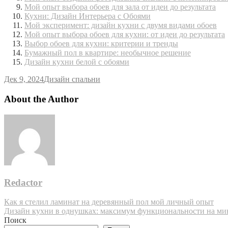
Мой опыт выбора обоев для зала от идеи до результата
Кухни: Дизайн Интерьера с Обоями
Мой эксперимент: дизайн кухни с двумя видами обоев
Мой опыт выбора обоев для кухни: от идеи до результата
Выбор обоев для кухни: критерии и тренды
Бумажный пол в квартире: необычное решение
Дизайн кухни белой с обоями
Дек 9, 2024
Дизайн спальни
About the Author
Redactor
Навигация
Как я стелил ламинат на деревянный пол мой личный опыт
Дизайн кухни в однушках: максимум функциональности на ми
по
Поиск