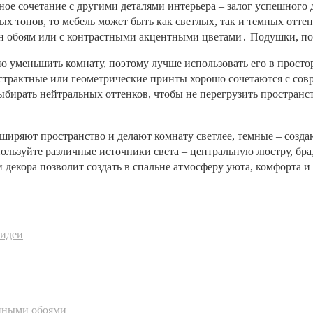
ное сочетание с другими деталями интерьера – залог успешного 
ых тонов, то мебель может быть как светлых, так и темных отте
он обоям или с контрастными акцентными цветами․ Подушки, по
о уменьшить комнату, поэтому лучше использовать его в прост
трактные или геометрические принты хорошо сочетаются с совр
ыбирать нейтральных оттенков, чтобы не перегрузить пространс
сширяют пространство и делают комнату светлее, темные – соз
ользуйте различные источники света – центральную люстру, бра
 декора позволит создать в спальне атмосферу уюта, комфорта 
-идеи
анными обоями