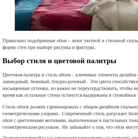
Правильно подобранные обои – залог уютной и стильной спал
форму стен при выборе рисунка и фактуры․
Выбор стиля и цветовой палитры
Цветовая палитра и стиль обоев – ключевые элементы дизайна
лавандовый, бежевый, бледно-розовый․ Эти цвета способствую
насыщенные оттенки, но важно не переусердствовать, чтобы н
время как остальные стены останутся выдержаны в спокойных 
Стиль обоев должен гармонировать с общим дизайном спальни
геометрическими узорами․ Современный стиль допускает более
обои с цветочными мотивами, выполненные в пастельных тона
геометрическим рисунком․ Не забывайте о том, что обои могу
Экспериментируйте с различными вариантами, но помните, что