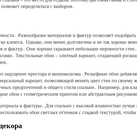
о поможет определиться с выбором․
тичности․ Разнообразие материалов и фактур позволяет подобра
ко клеятся․ Однако, они менее долговечны и не так хорошо мою
ов и фактур․ Они хорошо скрывают небольшие неровности стен․
фектами․ Текстильные обои – элитный вариант, создающий роск
лея․
ют ощущение простора и минимализма․ Рельефные обои добавляю
версальный вариант, позволяющий менять цвет стен по своему 
ных предпочтений и общего стиля спальни․ Например, для клас
дкие обои с геометрическим принтом или абстрактным рисунком
атериала и фактуры․ Для спальни с высокой влажностью лучше
спользовать обои светлых оттенков с гладкой текстурой, чтобы
 декора