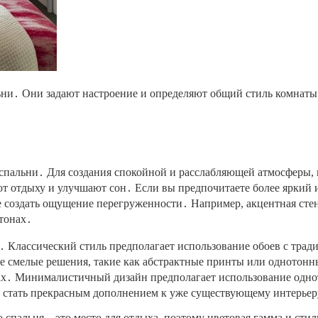
ьни․ Они задают настроение и определяют общий стиль комнаты
 спальни․ Для создания спокойной и расслабляющей атмосферы, 
т отдыху и улучшают сон․ Если вы предпочитаете более яркий 
е создать ощущение перегруженности․ Например, акцентная стен
тонах․
․ Классический стиль предполагает использование обоев с тр
 смелые решения, такие как абстрактные принты или однотонны
х․ Минималистичный дизайн предполагает использование однот
т стать прекрасным дополнением к уже существующему интерьеру
 спальня – это место для отдыха, поэтому цветовая гамма и ст