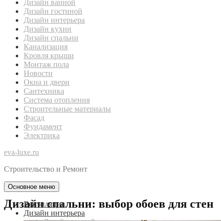
Дизайн ванной
Дизайн гостиной
Дизайн интерьера
Дизайн кухни
Дизайн спальни
Канализация
Кровля крыши
Монтаж пола
Новости
Окна и двери
Сантехника
Система отопления
Строительные материалы
Фасад
Фундамент
Электрика
eva-luxe.ru
Строительство и Ремонт
Основное меню
Дизайн спальни: выбор обоев для стен
Вентиляция
Дизайн интерьера