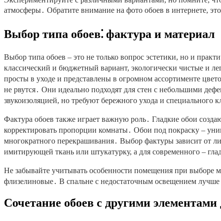
атмосферы․ Обратите внимание на фото обоев в интернете, эт
Выбор типа обоев⁚ фактура и материал
Выбор типа обоев – это не только вопрос эстетики, но и прак
классический и бюджетный вариант, экологически чистые и лег
просты в уходе и представлены в огромном ассортименте цвет
не рвутся․ Они идеально подходят для стен с небольшими де
звукоизоляцией, но требуют бережного ухода и специального к
Фактура обоев также играет важную роль․ Гладкие обои созда
корректировать пропорции комнаты․ Обои под покраску – уни
многократного перекрашивания․ Выбор фактуры зависит от лич
имитирующей ткань или штукатурку, а для современного – гла
Не забывайте учитывать особенности помещения при выборе м
флизелиновые․ В спальне с недостаточным освещением лучше и
Сочетание обоев с другими элементами