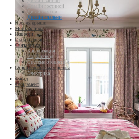
Дизайн ванной
Дизайн гостиной
Дизайн кухни
Дизайн спальни
Кровля крыши
Монтаж пола
Новости
Окна и двери
Сантехника
Канализация
Водопровод
Система отопления
Строительные материалы
Электрика
Фасад
Фундамент