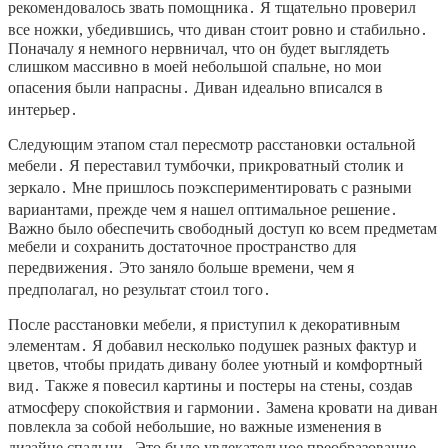
рекомендовалось звать помощника․ Я тщательно проверил
все ножки, убедившись, что диван стоит ровно и стабильно․
Поначалу я немного нервничал, что он будет выглядеть
слишком массивно в моей небольшой спальне, но мои
опасения были напрасны․ Диван идеально вписался в
интерьер․
Следующим этапом стал пересмотр расстановки остальной
мебели․ Я переставил тумбочки, прикроватный столик и
зеркало․ Мне пришлось поэкспериментировать с разными
вариантами, прежде чем я нашел оптимальное решение․
Важно было обеспечить свободный доступ ко всем предметам
мебели и сохранить достаточное пространство для
передвижения․ Это заняло больше времени, чем я
предполагал, но результат стоил того․
После расстановки мебели, я приступил к декоративным
элементам․ Я добавил несколько подушек разных фактур и
цветов, чтобы придать дивану более уютный и комфортный
вид․ Также я повесил картины и постеры на стены, создав
атмосферу спокойствия и гармонии․ Замена кровати на диван
повлекла за собой небольшие, но важные изменения в
дизайне спальни․ Это было увлекательное преобразование,