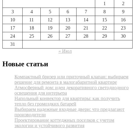
1
2
3
4
5
6
7
8
9
10
11
12
13
14
15
16
17
18
19
20
21
22
23
24
25
26
27
28
29
30
31
« Июл
Новые статьи
Компактный бризер или приточный клапан: выбираем
решение для ремонта в малогабаритной квартире
Атмосферный дом: идеи декоративного светодиодного
освещения для интерьера
Напольный конвектор для квартиры: как получить
тепло без громоздких батарей
Выбираем надежные входные двери: что предлагают
производители
Проектирование коттеджных поселков с учетом
экологии и устойчивого развития