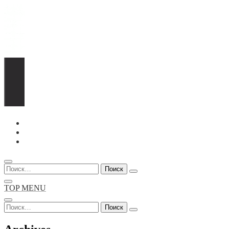
Перейти
к
содержимому
Найти:
TOP MENU
Найти: