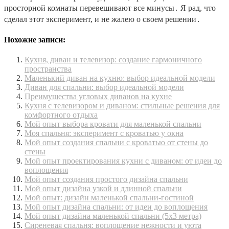
просторной комнаты перевешивают все минусы․ Я рад, что
сделал этот эксперимент, и не жалею о своем решении․
Похожие записи:
Кухня, диван и телевизор: создание гармоничного
пространства
Маленький диван на кухню: выбор идеальной модели
Диван для спальни: выбор идеальной модели
Преимущества угловых диванов на кухне
Кухня с телевизором и диваном: стильные решения для
комфортного отдыха
Мой опыт выбора кровати для маленькой спальни
Моя спальня: эксперимент с кроватью у окна
Мой опыт создания спальни с кроватью от стены до
стены
Мой опыт проектирования кухни с диваном: от идеи до
воплощения
Мой опыт создания простого дизайна спальни
Мой опыт дизайна узкой и длинной спальни
Мой опыт: дизайн маленькой спальни-гостиной
Мой опыт дизайна спальни: от идеи до воплощения
Мой опыт дизайна маленькой спальни (5х3 метра)
Сиреневая спальня: воплощение нежности и уюта