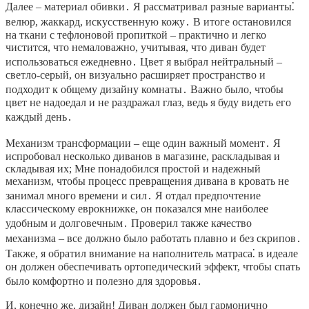
Далее – материал обивки․ Я рассматривал разные варианты⁚
велюр, жаккард, искусственную кожу․ В итоге остановился
на ткани с тефлоновой пропиткой – практично и легко
чистится, что немаловажно, учитывая, что диван будет
использоваться ежедневно․ Цвет я выбрал нейтральный –
светло-серый, он визуально расширяет пространство и
подходит к общему дизайну комнаты․ Важно было, чтобы
цвет не надоедал и не раздражал глаз, ведь я буду видеть его
каждый день․
Механизм трансформации – еще один важный момент․ Я
испробовал несколько диванов в магазине, раскладывая и
складывая их; Мне понадобился простой и надежный
механизм, чтобы процесс превращения дивана в кровать не
занимал много времени и сил․ Я отдал предпочтение
классическому еврокнижке, он показался мне наиболее
удобным и долговечным․ Проверил также качество
механизма – все должно было работать плавно и без скрипов․
Также, я обратил внимание на наполнитель матраса⁚ в идеале
он должен обеспечивать ортопедический эффект, чтобы спать
было комфортно и полезно для здоровья․
И, конечно же, дизайн! Диван должен был гармонично