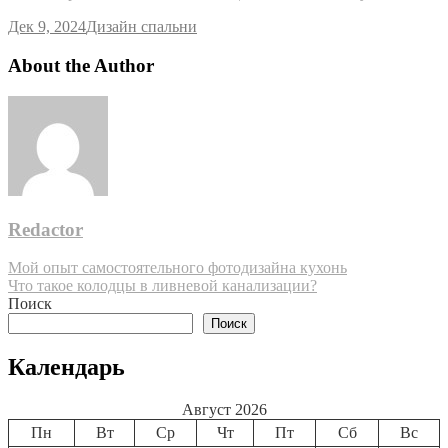
Дек 9, 2024
Дизайн спальни
About the Author
Redactor
Навигация
Мой опыт самостоятельного фотодизайна кухонь
Что такое колодцы в ливневой канализации?
по
Поиск
записям
Поиск
Календарь
Август 2026
Пн
Вт
Ср
Чт
Пт
Сб
Вс