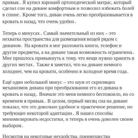
привык․ Я купил хороший ортопедический матрас, который
сделал сон на диване комфортным и позволил избежать болей
в спине․ Кроме того, диван очень легко преобразовывается в
кровать и назад, что очень удобно․
Теперь о минусах․ Самый значительный из них – это
нехватка пространства для размещения вещей рядом с
диваном․ На кровати я мог разложить книги, телефон и
другие предметы, а на диване такая возможность ограничена․
Мне пришлось привыкнуть к тому, что вещи нужно хранить в
других местах․ Также я заметил, что на диване немного
холоднее, чем на кровати, особенно в холодное время года․
Ещё один небольшой минус – это шум от скрипящих
механизмов дивана при преобразовании его из дивана в
кровать и назад․ Вначале это меня немного беспокоило, но со
временем я привык․ В целом, первый месяц сна на диване
показал, что это довольно удобное и практичное решение, но
требующее некоторой адаптации․ Я нашел способы
минимизировать недостатки, и теперь я очень доволен своим
выбором․
Несмотря на некоторые неудобства, преимущества