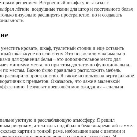
ветовым решением. Встроенный шкаф-купе заказал с
выбрал лёгкие, воздушные ткани для штор и постельного белья
только визуально расширять пространство, но и создавать
ональность.
ьне
уместить кровать, шкаф, туалетный столик и еще оставить
енный шкаф-купе во всю стену. Это позволило максимально
ками для хранения белья – это дополнительное место для
имает минимум места, но при этом достаточно функциональна.
щи по местам. Важно было правильно расположить мебель.
ьно расширило пространство. Я также использовал вертикальное
коративных предметов. Оказалось, что даже в маленькой
эффективно. Результат превзошёл мои ожидания – спальня
в спальне уютную и расслабляющую атмосферу. Я решил
чивым рисунком, а текстиль подобрал в бежево-кремовой гамме.
сколько картин в тонкой раме, небольшие вазы с цветами и
ещение играет огромную роль в создании атмосферы. Я