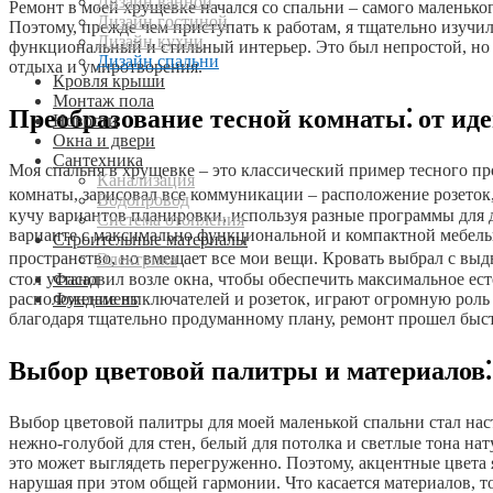
Дизайн ванной
Ремонт в моей хрущевке начался со спальни – самого маленько
Дизайн гостиной
Поэтому, прежде чем приступать к работам, я тщательно изучи
Дизайн кухни
функциональный и стильный интерьер. Это был непростой, но о
Дизайн спальни
отдыха и умиротворения.
Кровля крыши
Монтаж пола
Преобразование тесной комнаты⁚ от иде
Новости
Окна и двери
Сантехника
Моя спальня в хрущевке – это классический пример тесного пр
Канализация
комнаты, зарисовал все коммуникации – расположение розеток, 
Водопровод
кучу вариантов планировки, используя разные программы для д
Система отопления
варианте с максимально функциональной и компактной мебелью
Строительные материалы
пространство, но вмещает все мои вещи. Кровать выбрал с вы
Электрика
Фасад
стол установил возле окна, чтобы обеспечить максимальное ес
Фундамент
расположение выключателей и розеток, играют огромную роль 
благодаря тщательно продуманному плану, ремонт прошел быст
Выбор цветовой палитры и материалов⁚
Выбор цветовой палитры для моей маленькой спальни стал нас
нежно-голубой для стен, белый для потолка и светлые тона нат
это может выглядеть перегруженно. Поэтому, акцентные цвета 
нарушая при этом общей гармонии. Что касается материалов, т