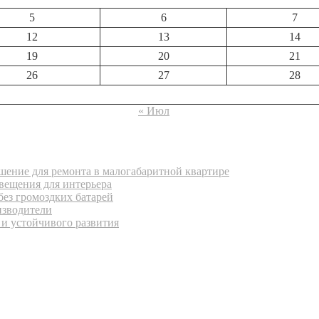
5
6
7
12
13
14
19
20
21
26
27
28
« Июл
ение для ремонта в малогабаритной квартире
вещения для интерьера
без громоздких батарей
изводители
 и устойчивого развития