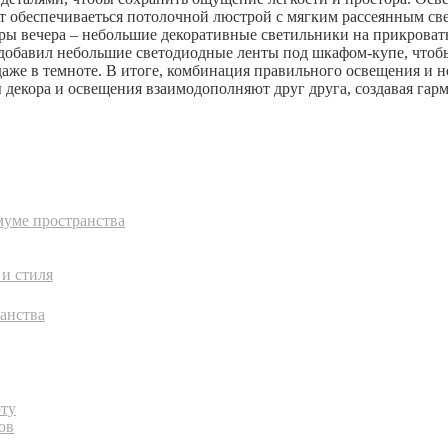
т обеспечиваеться потолочной люстрой с мягким рассеянным све
еры вечера – небольшие декоративные светильники на прикрова
 добавил небольшие светодиодные ленты под шкафом-купе, чтобы
же в темноте. В итоге, комбинация правильного освещения и не
ты декора и освещения взаимодополняют друг друга, создавая г
муме пространства
 и стиля
анства
юту
ов