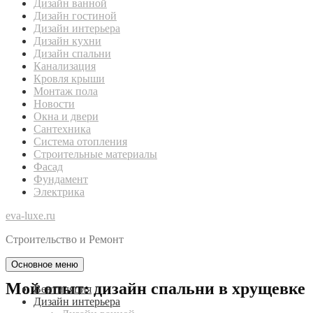
Дизайн ванной
Дизайн гостиной
Дизайн интерьера
Дизайн кухни
Дизайн спальни
Канализация
Кровля крыши
Монтаж пола
Новости
Окна и двери
Сантехника
Система отопления
Строительные материалы
Фасад
Фундамент
Электрика
eva-luxe.ru
Строительство и Ремонт
Основное меню
Мой опыт: дизайн спальни в хрущевке
Вентиляция
Дизайн интерьера