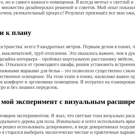
го, но и самого важного помещения. Я всегда мечтал о светлой 
л множество дизайнерских решений и советов. Мой опыт показал
чень увлекательный процесс! Результат превзошёл все мои ожида
и к плану
остранства⁚ всего 9 квадратных метров. Первым делом я понял,
выключателей, труб отопления. Это оказалось важнее, чем я дум
изайна интерьера – пробовал виртуальную расстановку мебели, 
. Отказался от громоздкого шкафа, решив установить встроенн
движными ящиками для белья – это позволило существенно сэкон
тественное освещение. На этом этапе я понял, насколько важно 
в комфорте и эргономике помещения. Я потратил на планировани
ро и без лишних переделок.
 мой эксперимент с визуальным расшир
тоящим экспериментом. Я знал, что светлые тона визуально рас
урального дерева для пола. Изначально я хотел использовать ярк
я решил использовать дозированно, в виде декоративных подуше
о я старался выбирать экологически чистые и практичные вариа