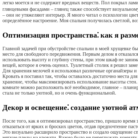
легко моется и не содержит вредных веществ. Пол покрыл лам
глянцевыми фасадами – глянец также способствует визуальном
– они не утяжеляют интерьер. Я много читал о психологии цвет
определённое настроение. Моя спальня получилась светлой, во
Оптимизация пространства⁚ как я разме
Главной задачей при обустройстве спальни в моей хрущевке бы
место для свободного передвижения. Первым делом я отказался
использовать высоту и глубину стены, при этом шкаф не заним
вещей, которое я очень оценил. Туалетный столик я решил зам
Для хранения мелочей я использовал различные органайзеры и
Кровать я поставил так, чтобы оставалось достаточно места дл
хранение, чтобы максимизировать использование высоты стен. 
комнате можно расположить всё необходимое, главное – планир
стала не только уютной, но и очень функциональной.
Декор и освещение⁚ создание уютной а
После того, как я оптимизировал пространство, пришло время
отказаться от ярких и броских цветов, отдав предпочтение пас
Это визуально расширило пространство и создало ощущение спо
мягкие пледы на кровати. Важно было не перегружать комнату