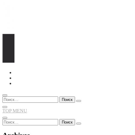
Перейти
к
содержимому
Найти:
TOP MENU
Найти: