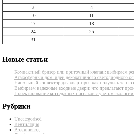
3
4
10
11
17
18
24
25
31
Новые статьи
Компактный бризер или приточный клапан: выбираем реш
Атмосферный дом: идеи декоративного светодиодного ос
Напольный конвектор для квартиры: как получить тепло 
Выбираем надежные входные двери: что предлагают про
Проектирование коттеджных поселков с учетом экологии
Рубрики
Uncategorised
Вентиляция
Водопровод