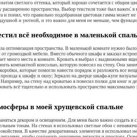
инатом светлого оттенка, который хорошо сочетается с общим ц
у расширению пространства. Выбор текстиля тоже был важен⁚ я 
а и понял, что правильно подобранная цветовая гамма может не 
здушной и уютной, и это важно для меня не меньше, чем функци
стил всё необходимое в маленькой спал
ла оптимизация пространства. В маленькой комнате нужно было 
 от громоздкой мебели. Вместо обычного шкафа я заказал встро
ает много места в комнате. Кровать я выбрал с выдвижными ящи
енить компактной консолью, которую повесил на стену. Она зан
 коробки, которые помогли навести порядок и разложить все ве
я прохода к шкафу и окну; Зеркало на дверце шкафа-купе визуал
Например, на стену над кроватью я повесил полки для книг и де
овать всё тщательно и использовать пространство максимально 
тмосферы в моей хрущевской спальне
 заняться декором и освещением. Для меня было важно создать 
тельным тонам. На стенах я использовал светлые обои с ненавяз
койствия. В качестве декоративных элементов я использовал не
 деталями, чтобы сохранить ощущение легкости и простора. Осв