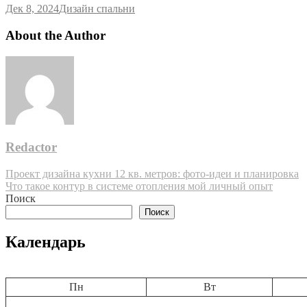
Дек 8, 2024
Дизайн спальни
About the Author
Redactor
Навигация
Проект дизайна кухни 12 кв. метров: фото-идеи и планировка
Что такое контур в системе отопления мой личный опыт
по
Поиск
записям
Поиск
Календарь
Пн
Вт