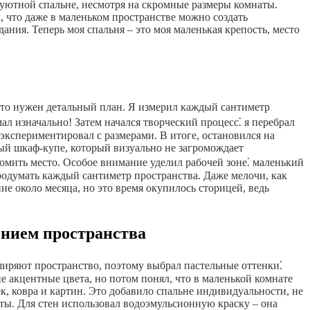
и уютной спальне, несмотря на скромные размеры комнаты.
, что даже в маленьком пространстве можно создать
ния. Теперь моя спальня – это моя маленькая крепость, место
 что нужен детальный план. Я измерил каждый сантиметр
ал изначально! Затем начался творческий процесс⁚ я перебрал
экспериментировал с размерами. В итоге, остановился на
ый шкаф-купе, который визуально не загромождает
омить место. Особое внимание уделил рабочей зоне⁚ маленький
продумать каждый сантиметр пространства. Даже мелочи, как
е около месяца, но это время окупилось сторицей, ведь
ением пространства
ширяют пространство, поэтому выбрал пастельные оттенки⁚
ие акцентные цвета, но потом понял, что в маленькой комнате
к, ковра и картин. Это добавило спальне индивидуальности, не
нты. Для стен использовал водоэмульсионную краску – она