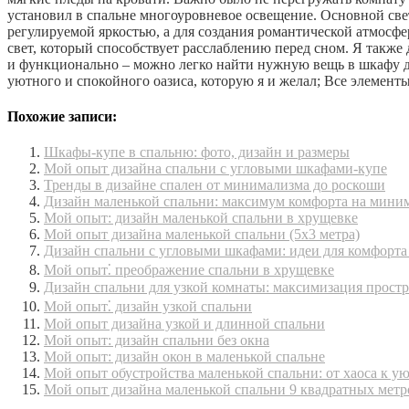
установил в спальне многоуровневое освещение. Основной све
регулируемой яркостью, а для создания романтической атмосф
свет, который способствует расслаблению перед сном. Я также
и функционально – можно легко найти нужную вещь в шкафу да
уютного и спокойного оазиса, которую я и желал; Все элемен
Похожие записи:
Шкафы-купе в спальню: фото, дизайн и размеры
Мой опыт дизайна спальни с угловыми шкафами-купе
Тренды в дизайне спален от минимализма до роскоши
Дизайн маленькой спальни: максимум комфорта на мини
Мой опыт: дизайн маленькой спальни в хрущевке
Мой опыт дизайна маленькой спальни (5х3 метра)
Дизайн спальни с угловыми шкафами: идеи для комфорта
Мой опыт⁚ преображение спальни в хрущевке
Дизайн спальни для узкой комнаты: максимизация простр
Мой опыт⁚ дизайн узкой спальни
Мой опыт дизайна узкой и длинной спальни
Мой опыт: дизайн спальни без окна
Мой опыт: дизайн окон в маленькой спальне
Мой опыт обустройства маленькой спальни: от хаоса к у
Мой опыт дизайна маленькой спальни 9 квадратных метр