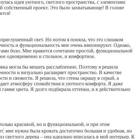
нулась идея уютного, светлого пространства, с элементами
ой собственный проект. Это было захватывающе! В голове
ится!
, приглушенный свет. Но потом я поняла, что это слишком
оничность и функциональность мне очень импонируют. Однако,
нтами бохо. Мне нравится сочетание простой, функциональной
рое одновременно и стильное, и комфортное.
новка могла бы мешать расслаблению. Поэтому я решила
нности и визуально расширяет пространство. В качестве
ти и свежести. Я решила, что стены окрашу в серый, а
оздает атмосферу спокойствия и уютного комфорта. Я даже
гамме цвета. Я долго подбирала оттенки, и я действительно
только красивой, но и функциональной, и при этом
т⁚ мне нужна была кровать достаточно большая и удобная, но
з светлого дерева – она идеально вписалась в мой интерьер. К