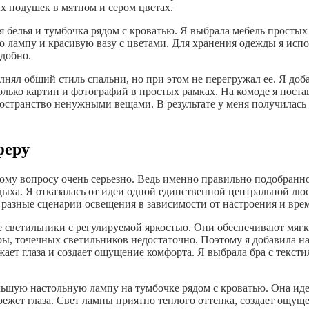
х подушек в мятном и сером цветах.
 белья и тумбочка рядом с кроватью. Я выбрала мебель простых 
 лампу и красивую вазу с цветами. Для хранения одежды я испо
удобно.
лнял общий стиль спальни, но при этом не перегружал ее. Я доб
колько картин и фотографий в простых рамках. На комоде я пост
пространство ненужными вещами. В результате у меня получилась
феру
этому вопросу очень серьезно. Ведь именно правильно подобран
ха. Я отказалась от идеи одной единственной центральной люс
ь разные сценарии освещения в зависимости от настроения и вре
е светильники с регулируемой яркостью. Они обеспечивают мягк
ры, точечных светильников недостаточно. Поэтому я добавила на
ажает глаза и создает ощущение комфорта. Я выбрала бра с текс
льшую настольную лампу на тумбочке рядом с кроватью. Она иде
ежет глаза. Свет лампы приятно теплого оттенка, создает ощущ