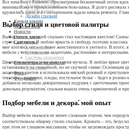
Дизайн ванной
Все началось с Pinterest! Просматривая бесконечный поток вдо
Дизайн гостиной
минимализма и прикосновением бохо-шика. Я долго рисовала э
Дизайн кухни
кружились идеи, и я с нетерпением ждала начала ремонта. Главн
Дизайн спальни
Кровля крыши
Выбор стиля и цветовой палитры
Монтаж пола
Новости
Окна и двери
Выбор стиля для моей спальни стал настоящим квестом! Сначал
Сантехника
строго для меня. Я люблю яркость и свободу, поэтому классик
Канализация
мне хотелось чего-то более женственного и уютного. В итоге,
Водопровод
мебели с текстильными акцентами, растениями и интересными д
Система отопления
Цветовая палитра тоже долго меня мучила. Я люблю яркие цвет
Строительные материалы
остановиться на спокойной, но не скучной гамме; Основным ц
Электрика
акцентных цветов я использовала мягкий розовый и приглушен
Фасад
текстиль – подушки, пледы, постельное белье – будет в розово
Фундамент
добавила несколько декоративных подушек с цветочными принт
довольна результатом⁚ спальня вышла очень гармоничной и пр
Подбор мебели и декора⁚ мой опыт
Выбор мебели оказался не менее сложным этапом, чем определе
соответствовала общему стилю спальни. Кровать – это, безусл
при этом не слишком массивная, чтобы не загромождать простра