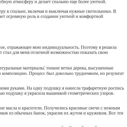
шебную атмосферу и делает спальню еще более уютной.
еру в спальне, включая и выключая нужные светильники. В
грает огромную роль в создании уютной и комфортной
ьное, отражающее мою индивидуальность. Поэтому я решила
кт стал для меня отличной возможностью показать свою
натуральные материалы⁚ тонкие ветки дерева, высушенные
ую композицию. Процесс был довольно трудоемким, но результат
оими руками. На одну подушку я нанесла трафаретную роспись
тью подушку я украсила вышивкой геометрических узоров.
ские масла и красители. Получились красивые свечи с нежным
ков из обычных банок, украсив их жутом и кружевом. Все эти