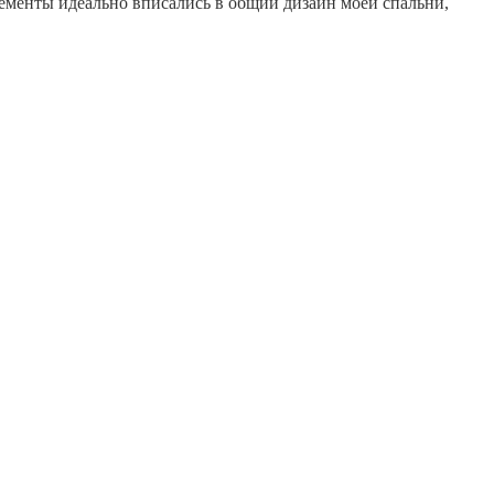
элементы идеально вписались в общий дизайн моей спальни,