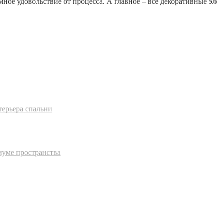
омное удовольствие от процесса. А главное – все декоративные 
терьера спальни
муме пространства