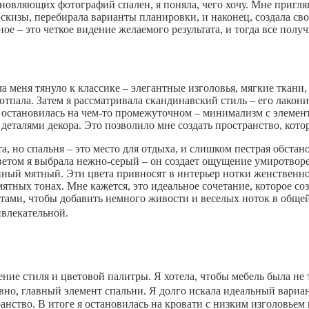
хновляющих фотографий спален, я поняла, чего хочу. Мне пригля
скизы, перебирала варианты планировки, и наконец, создала св
ое – это четкое видение желаемого результата, и тогда все получ
а меня тянуло к классике – элегантные изголовья, мягкие ткани
а отпала. Затем я рассматривала скандинавский стиль – его лак
 я остановилась на чем-то промежуточном – минимализм с элеме
еталями декора. Это позволило мне создать пространство, кото
а, но спальня – это место для отдыха, и слишком пестрая обста
ветом я выбрала нежно-серый – он создает ощущение умиротворе
ный мятный. Эти цвета привносят в интерьер нотки женственнос
-мятных тонах. Мне кажется, это идеальное сочетание, которое с
ами, чтобы добавить немного живости и веселых ноток в общей 
ивлекательной.
ние стиля и цветовой палитры. Я хотела, чтобы мебель была не 
овно, главный элемент спальни. Я долго искала идеальный вариан
нство. В итоге я остановилась на кровати с низким изголовьем и