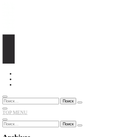
Перейти
к
содержимому
Найти:
TOP MENU
Найти: