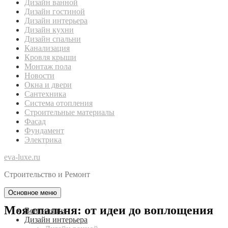
Дизайн ванной
Дизайн гостиной
Дизайн интерьера
Дизайн кухни
Дизайн спальни
Канализация
Кровля крыши
Монтаж пола
Новости
Окна и двери
Сантехника
Система отопления
Строительные материалы
Фасад
Фундамент
Электрика
eva-luxe.ru
Строительство и Ремонт
Основное меню
Моя спальня: от идеи до воплощения
Вентиляция
Дизайн интерьера