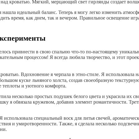
ла над кроватью. Мягкий, мерцающий свет гирлянды создает вол
 нашла идеальный баланс. Теперь я могу легко изменить атмосф
водить время, как днем, так и вечером. Правильное освещение и
 эксперименты
телось привнести в свою спальню что-то по-настоящему уникал
екательным процессом! Я всегда любила творчество, и этот прое
роватью. Вдохновение я черпала в этно-стиле. Я использовала 
а большом куске льняного холста, создав своеобразную текстурн
 теплоты и уютного комфорта.
ила несколько простых подушек белого цвета и украсила их св
ушку я обвязала кружевом, добавив элемент романтичности. Тре
. Я использовала специальный воск для литья свечей, ароматиче
вия и умиротворенности. Также, я сделала несколько подсвечни
ни.