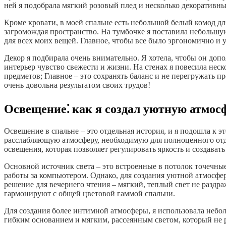
ней я подобрала мягкий розовый плед и несколько декоративны
Кроме кровати, в моей спальне есть небольшой белый комод для
загромождая пространство. На тумбочке я поставила небольшую
для всех моих вещей. Главное, чтобы все было эргономично и 
Декор я подбирала очень внимательно. Я хотела, чтобы он допо
интерьер чувство свежести и жизни. На стенах я повесила нес
предметов; Главное – это сохранять баланс и не перегружать 
очень довольна результатом своих трудов!
Освещение⁚ как я создал уютную атмос
Освещение в спальне – это отдельная история, и я подошла к 
расслабляющую атмосферу, необходимую для полноценного отды
освещения, которая позволяет регулировать яркость и создават
Основной источник света – это встроенные в потолок точечны
работы за компьютером. Однако, для создания уютной атмосфе
решение для вечернего чтения – мягкий, теплый свет не раздр
гармонируют с общей цветовой гаммой спальни.
Для создания более интимной атмосферы, я использовала небо
гибким основанием и мягким, рассеянным светом, который не р