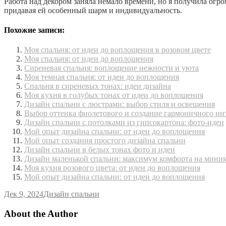
Работа над декором заняла немало времени, но я получила огр
придавая ей особенный шарм и индивидуальность.
Похожие записи:
Моя спальня: от идеи до воплощения в розовом цвете
Моя спальня: от идеи до воплощения
Сиреневая спальня: воплощение нежности и уюта
Моя темная спальня: от идеи до воплощения
Спальня в сиреневых тонах: идеи дизайна
Моя кухня в голубых тонах от идеи до воплощения
Дизайн спальни с люстрами: выбор стиля и освещения
Выбор оттенка фиолетового и создание гармоничного ин
Дизайн спальни с потолками из гипсокартона: фото-идеи
Мой опыт дизайна спальни: от идеи до воплощения
Мой опыт создания простого дизайна спальни
Дизайн спальни в белых тонах фото и идеи
Дизайн маленькой спальни: максимум комфорта на мини
Моя кухня розового цвета: от идеи до воплощения
Мой опыт дизайна спальни: от идеи до воплощения
Дек 9, 2024
Дизайн спальни
About the Author