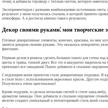
этому, я добавила гирлянду с теплым светом, которую навеси
Экспериментируя с разными комбинациями источников света, я
результате у меня получилась спальня, в которой приятно про
атмосферы. А я достигла именно такого результата.
Декор своими руками⁚ мои творческие
Готовые декоративные элементы, конечно, красивы, но мне хо
занятся декором своими руками. Это оказалось невероятно увл
фантазию.
Первым делом я решила сделать большое панно для стены над к
цветы и травы, тонкий джут. Все это я аккуратно закрепила н
превзошел все ожидания! Панно добавило в спальню ощущение
Следующим моим проектом стали декоративные подушки. Я куп
в стиле бохо с использованием акриловых красок. Другую под
Получилось очень оригинально!
Кроме подушек, я сделала несколько свечей в стиле ханд-мейд
ароматом лаванды. Они добавили в спальню ощущение спокойст
мелочи создают уникальный и неповторимый стиль моей спаль