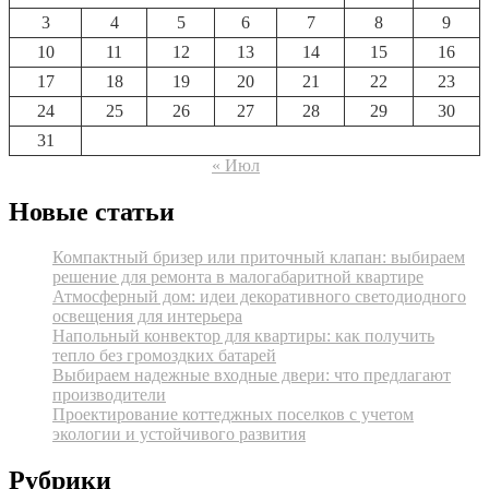
3
4
5
6
7
8
9
10
11
12
13
14
15
16
17
18
19
20
21
22
23
24
25
26
27
28
29
30
31
« Июл
Новые статьи
Компактный бризер или приточный клапан: выбираем
решение для ремонта в малогабаритной квартире
Атмосферный дом: идеи декоративного светодиодного
освещения для интерьера
Напольный конвектор для квартиры: как получить
тепло без громоздких батарей
Выбираем надежные входные двери: что предлагают
производители
Проектирование коттеджных поселков с учетом
экологии и устойчивого развития
Рубрики