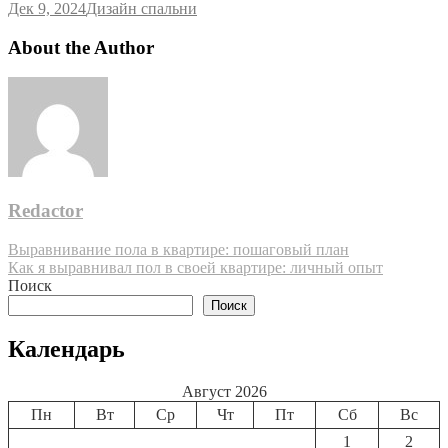
Дек 9, 2024
Дизайн спальни
About the Author
Redactor
Навигация
Выравнивание пола в квартире: пошаговый план
Как я выравнивал пол в своей квартире: личный опыт
по
Поиск
записям
Поиск
Календарь
Август 2026
Пн
Вт
Ср
Чт
Пт
Сб
Вс
1
2