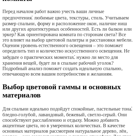
Перед началом работ важно учесть ваши личные
предпочтения⁚ любимые цвета‚ текстуры‚ стиль. Учитываем
размер спальни‚ форму и расположение окон‚ наличие ниш
или других архитектурных особенностей. Есть ли балкон или
эркер? Как ориентирована комната по сторонам света? Все
это влияет на выбор цветовой палитры и расстановки мебели.
Оценим уровень естественного освещения – это поможет
определить тип и количество искусственного освещения. Не
забудьте о практических моментах⁚ нужно ли место для
хранения вещей‚ будет ли в спальне рабочий уголок?
Подробный анализ поможет создать идеальную спальню‚
отвечающую всем вашим потребностям и желаниям.
Выбор цветовой гаммы и основных
материалов
Для спальни идеально подойдут спокойные‚ пастельные тона⁚
бледно-голубой‚ лавандовый‚ бежевый‚ светло-серый. Они
способствуют расслаблению и отдыху. Можно добавить
акцентные цвета‚ но в умеренных количествах. В качестве
основных материалов рассмотрим натуральное дерево‚ лён‚