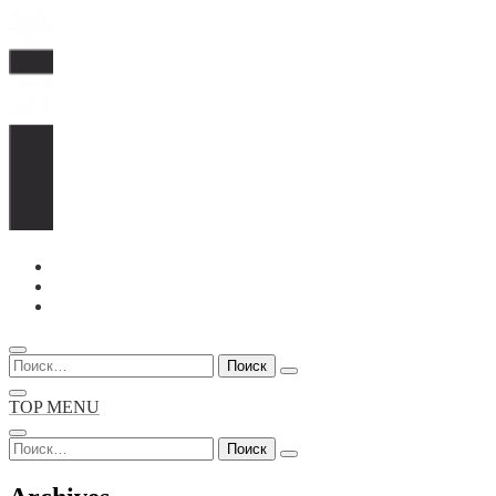
Перейти
к
содержимому
Найти:
TOP MENU
Найти: