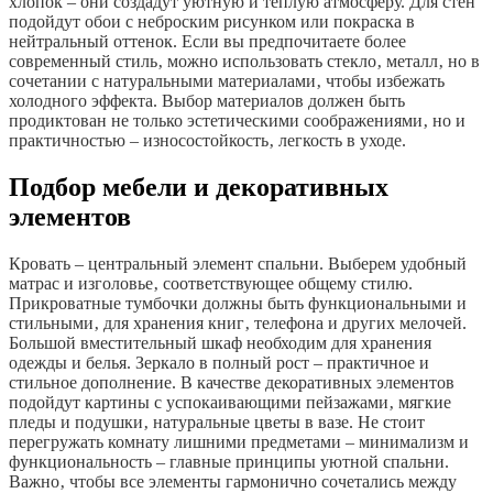
хлопок – они создадут уютную и теплую атмосферу. Для стен
подойдут обои с неброским рисунком или покраска в
нейтральный оттенок. Если вы предпочитаете более
современный стиль‚ можно использовать стекло‚ металл‚ но в
сочетании с натуральными материалами‚ чтобы избежать
холодного эффекта. Выбор материалов должен быть
продиктован не только эстетическими соображениями‚ но и
практичностью – износостойкость‚ легкость в уходе.
Подбор мебели и декоративных
элементов
Кровать – центральный элемент спальни. Выберем удобный
матрас и изголовье‚ соответствующее общему стилю.
Прикроватные тумбочки должны быть функциональными и
стильными‚ для хранения книг‚ телефона и других мелочей.
Большой вместительный шкаф необходим для хранения
одежды и белья. Зеркало в полный рост – практичное и
стильное дополнение. В качестве декоративных элементов
подойдут картины с успокаивающими пейзажами‚ мягкие
пледы и подушки‚ натуральные цветы в вазе. Не стоит
перегружать комнату лишними предметами – минимализм и
функциональность – главные принципы уютной спальни.
Важно‚ чтобы все элементы гармонично сочетались между