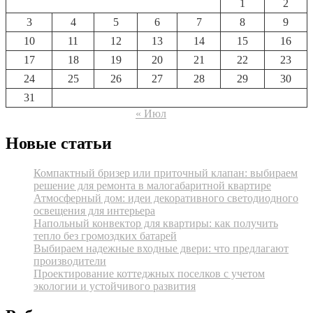
1
2
3
4
5
6
7
8
9
10
11
12
13
14
15
16
17
18
19
20
21
22
23
24
25
26
27
28
29
30
31
« Июл
Новые статьи
Компактный бризер или приточный клапан: выбираем
решение для ремонта в малогабаритной квартире
Атмосферный дом: идеи декоративного светодиодного
освещения для интерьера
Напольный конвектор для квартиры: как получить
тепло без громоздких батарей
Выбираем надежные входные двери: что предлагают
производители
Проектирование коттеджных поселков с учетом
экологии и устойчивого развития