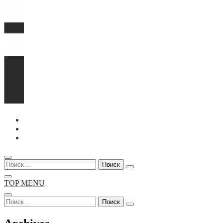
Перейти
к
содержимому
Найти:
TOP MENU
Найти: