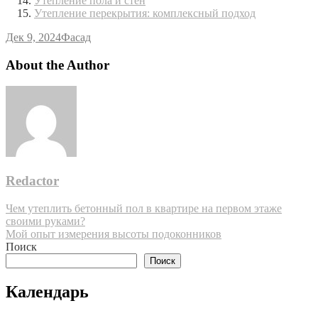
Утепление пола и стен
Утепление перекрытия: комплексный подход
Дек 9, 2024
Фасад
About the Author
Redactor
Навигация
Чем утеплить бетонный пол в квартире на первом этаже
своими руками?
по
Мой опыт измерения высоты подоконников
записям
Поиск
Поиск
Календарь