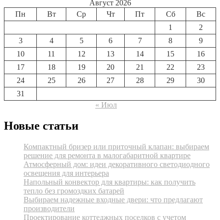
Август 2026
Пн
Вт
Ср
Чт
Пт
Сб
Вс
1
2
3
4
5
6
7
8
9
10
11
12
13
14
15
16
17
18
19
20
21
22
23
24
25
26
27
28
29
30
31
« Июл
Новые статьи
Компактный бризер или приточный клапан: выбираем
решение для ремонта в малогабаритной квартире
Атмосферный дом: идеи декоративного светодиодного
освещения для интерьера
Напольный конвектор для квартиры: как получить
тепло без громоздких батарей
Выбираем надежные входные двери: что предлагают
производители
Проектирование коттеджных поселков с учетом