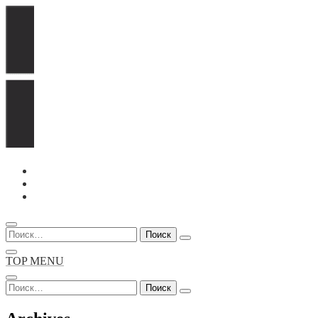
Перейти
к
содержимому
Найти:
TOP MENU
Найти: