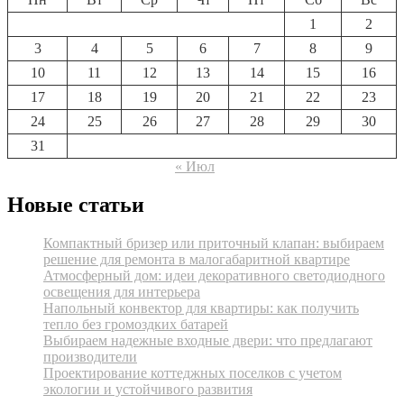
1
2
3
4
5
6
7
8
9
10
11
12
13
14
15
16
17
18
19
20
21
22
23
24
25
26
27
28
29
30
31
« Июл
Новые статьи
Компактный бризер или приточный клапан: выбираем
решение для ремонта в малогабаритной квартире
Атмосферный дом: идеи декоративного светодиодного
освещения для интерьера
Напольный конвектор для квартиры: как получить
тепло без громоздких батарей
Выбираем надежные входные двери: что предлагают
производители
Проектирование коттеджных поселков с учетом
экологии и устойчивого развития