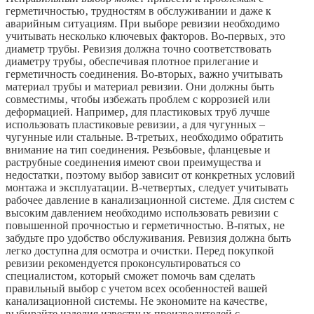
герметичностью‚ трудностям в обслуживании и даже к
аварийным ситуациям. При выборе ревизии необходимо
учитывать несколько ключевых факторов. Во-первых‚ это
диаметр трубы. Ревизия должна точно соответствовать
диаметру трубы‚ обеспечивая плотное прилегание и
герметичность соединения. Во-вторых‚ важно учитывать
материал трубы и материал ревизии. Они должны быть
совместимы‚ чтобы избежать проблем с коррозией или
деформацией. Например‚ для пластиковых труб лучше
использовать пластиковые ревизии‚ а для чугунных –
чугунные или стальные. В-третьих‚ необходимо обратить
внимание на тип соединения. Резьбовые‚ фланцевые и
раструбные соединения имеют свои преимущества и
недостатки‚ поэтому выбор зависит от конкретных условий
монтажа и эксплуатации. В-четвертых‚ следует учитывать
рабочее давление в канализационной системе. Для систем с
высоким давлением необходимо использовать ревизии с
повышенной прочностью и герметичностью. В-пятых‚ не
забудьте про удобство обслуживания. Ревизия должна быть
легко доступна для осмотра и очистки. Перед покупкой
ревизии рекомендуется проконсультироваться со
специалистом‚ который сможет помочь вам сделать
правильный выбор с учетом всех особенностей вашей
канализационной системы. Не экономите на качестве‚
выбирайте изделия известных производителей с