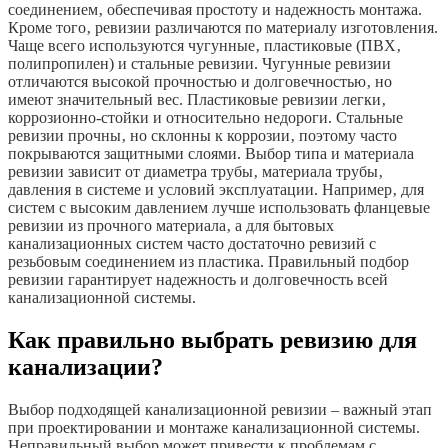
соединением‚ обеспечивая простоту и надежность монтажа.
Кроме того‚ ревизии различаются по материалу изготовления.
Чаще всего используются чугунные‚ пластиковые (ПВХ‚
полипропилен) и стальные ревизии. Чугунные ревизии
отличаются высокой прочностью и долговечностью‚ но
имеют значительный вес. Пластиковые ревизии легки‚
коррозионно-стойки и относительно недороги. Стальные
ревизии прочны‚ но склонны к коррозии‚ поэтому часто
покрываются защитными слоями. Выбор типа и материала
ревизии зависит от диаметра трубы‚ материала трубы‚
давления в системе и условий эксплуатации. Например‚ для
систем с высоким давлением лучше использовать фланцевые
ревизии из прочного материала‚ а для бытовых
канализационных систем часто достаточно ревизий с
резьбовым соединением из пластика. Правильный подбор
ревизии гарантирует надежность и долговечность всей
канализационной системы.
Как правильно выбрать ревизию для
канализации?
Выбор подходящей канализационной ревизии – важный этап
при проектировании и монтаже канализационной системы.
Неправильный выбор может привести к проблемам с