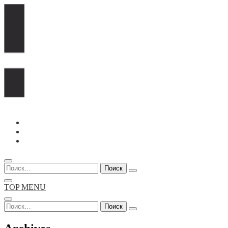
Перейти
к
содержимому
Найти:
TOP MENU
Найти: