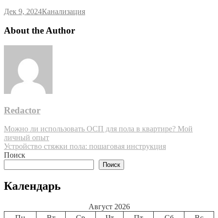
Дек 9, 2024
Канализация
About the Author
Redactor
Навигация
Можно ли использовать ОСП для пола в квартире? Мой
личный опыт
по
Устройство стяжки пола: пошаговая инструкция
записям
Поиск
Поиск
Календарь
Август 2026
Пн
Вт
Ср
Чт
Пт
Сб
Вс