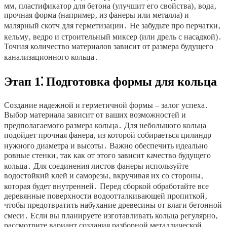
мм‚ пластификатор для бетона (улучшит его свойства)‚ вода‚
прочная форма (например‚ из фанеры или металла) и
малярный скотч для герметизации․ Не забудьте про перчатки‚
кельму‚ ведро и строительный миксер (или дрель с насадкой)․
Точная количество материалов зависит от размера будущего
канализационного кольца․
Этап 1⁚ Подготовка формы для кольца
Создание надежной и герметичной формы – залог успеха․
Выбор материала зависит от ваших возможностей и
предполагаемого размера кольца․ Для небольшого кольца
подойдет прочная фанера‚ из которой собираеться цилиндр
нужного диаметра и высоты․ Важно обеспечить идеально
ровные стенки‚ так как от этого зависит качество будущего
кольца․ Для соединения листов фанеры используйте
водостойкий клей и саморезы‚ вкручивая их со стороны‚
которая будет внутренней․ Перед сборкой обработайте все
деревянные поверхности водоотталкивающей пропиткой‚
чтобы предотвратить набухание древесины от влаги бетонной
смеси․ Если вы планируете изготавливать кольца регулярно‚
рассмотрите вариант создания разборной металлической