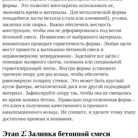
формы․ Это позволит многократно использовать ее‚
экономить время и материалы․ Для металлической формы
понадобятся листы металла (сталь или алюминий)‚ уголки‚
заклепки или сварка․ Важно обеспечить жесткость
конструкции‚ чтобы она не деформировалась под весом
бетонной смеси․ Независимо от выбранного материала‚
внимательно проверьте герметичность формы․ Любые щели
могут привести к вытеканию бетонной смеси и
неравномерному затвердеванию․ Заделайте все щели с
помощью малярного скотча‚ силикона или специальной
герметизирующей ленты․ Внутри формы установите
прочную опору для дна кольца‚ чтобы обеспечить
равномерную толщину стенки․ Это может быть круглый
кусок фанеры‚ металлический диск или другой подходящий
материал․ Зафиксируйте опору так‚ чтобы она не смещалась
во время заливки бетона․ Правильно подготовленная форма –
это ключ к получению качественного и прочного
канализационного кольца․ Не спешите‚ и уделите этому этапу
достаточно времени и внимания․
Этап 2⁚ Заливка бетонной смеси