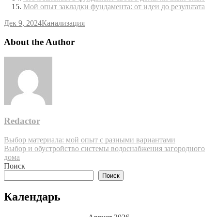
Мой опыт закладки фундамента: от идеи до результата
Дек 9, 2024
Канализация
About the Author
Redactor
Навигация
Выбор материала: мой опыт с разными вариантами
Выбор и обустройство системы водоснабжения загородного
по
дома
записям
Поиск
Поиск
Календарь