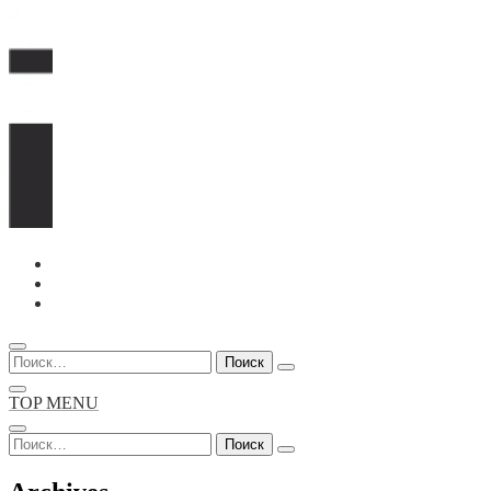
Перейти
к
содержимому
Найти:
TOP MENU
Найти: