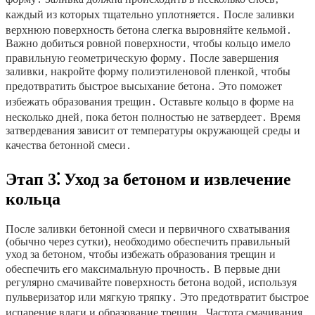
каждый из которых тщательно уплотняется․ После заливки
верхнюю поверхность бетона слегка выровняйте кельмой․
Важно добиться ровной поверхности‚ чтобы кольцо имело
правильную геометрическую форму․ После завершения
заливки‚ накройте форму полиэтиленовой пленкой‚ чтобы
предотвратить быстрое высыхание бетона․ Это поможет
избежать образования трещин․ Оставьте кольцо в форме на
несколько дней‚ пока бетон полностью не затвердеет․ Время
затвердевания зависит от температуры окружающей среды и
качества бетонной смеси․
Этап 3⁚ Уход за бетоном и извлечение
кольца
После заливки бетонной смеси и первичного схватывания
(обычно через сутки)‚ необходимо обеспечить правильный
уход за бетоном‚ чтобы избежать образования трещин и
обеспечить его максимальную прочность․ В первые дни
регулярно смачивайте поверхность бетона водой‚ используя
пульверизатор или мягкую тряпку․ Это предотвратит быстрое
испарение влаги и образование трещин․ Частота смачивания