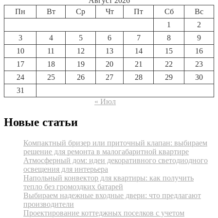
Август 2026
Пн
Вт
Ср
Чт
Пт
Сб
Вс
1
2
3
4
5
6
7
8
9
10
11
12
13
14
15
16
17
18
19
20
21
22
23
24
25
26
27
28
29
30
31
« Июл
Новые статьи
Компактный бризер или приточный клапан: выбираем
решение для ремонта в малогабаритной квартире
Атмосферный дом: идеи декоративного светодиодного
освещения для интерьера
Напольный конвектор для квартиры: как получить
тепло без громоздких батарей
Выбираем надежные входные двери: что предлагают
производители
Проектирование коттеджных поселков с учетом