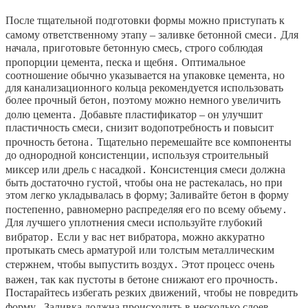
После тщательной подготовки формы можно приступать к
самому ответственному этапу – заливке бетонной смеси․ Для
начала‚ приготовьте бетонную смесь‚ строго соблюдая
пропорции цемента‚ песка и щебня․ Оптимальное
соотношение обычно указывается на упаковке цемента‚ но
для канализационного кольца рекомендуется использовать
более прочный бетон‚ поэтому можно немного увеличить
долю цемента․ Добавьте пластификатор – он улучшит
пластичность смеси‚ снизит водопотребность и повысит
прочность бетона․ Тщательно перемешайте все компоненты
до однородной консистенции‚ используя строительный
миксер или дрель с насадкой․ Консистенция смеси должна
быть достаточно густой‚ чтобы она не растекалась‚ но при
этом легко укладывалась в форму; Заливайте бетон в форму
постепенно‚ равномерно распределяя его по всему объему․
Для лучшего уплотнения смеси используйте глубокий
вибратор․ Если у вас нет вибратора‚ можно аккуратно
протыкать смесь арматурой или толстым металлическим
стержнем‚ чтобы выпустить воздух․ Этот процесс очень
важен‚ так как пустоты в бетоне снижают его прочность․
Постарайтесь избегать резких движений‚ чтобы не повредить
форму․ Заливка должна происходить в несколько слоев‚