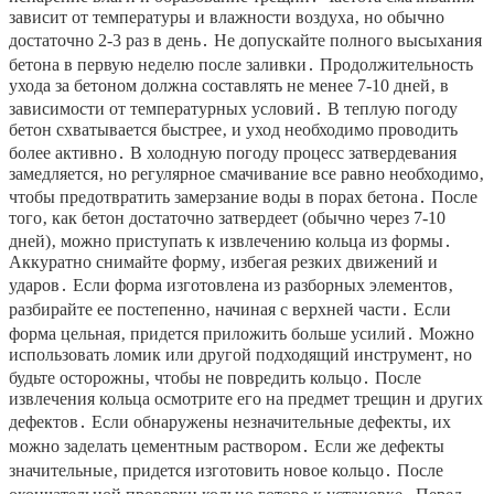
зависит от температуры и влажности воздуха‚ но обычно
достаточно 2-3 раз в день․ Не допускайте полного высыхания
бетона в первую неделю после заливки․ Продолжительность
ухода за бетоном должна составлять не менее 7-10 дней‚ в
зависимости от температурных условий․ В теплую погоду
бетон схватывается быстрее‚ и уход необходимо проводить
более активно․ В холодную погоду процесс затвердевания
замедляется‚ но регулярное смачивание все равно необходимо‚
чтобы предотвратить замерзание воды в порах бетона․ После
того‚ как бетон достаточно затвердеет (обычно через 7-10
дней)‚ можно приступать к извлечению кольца из формы․
Аккуратно снимайте форму‚ избегая резких движений и
ударов․ Если форма изготовлена из разборных элементов‚
разбирайте ее постепенно‚ начиная с верхней части․ Если
форма цельная‚ придется приложить больше усилий․ Можно
использовать ломик или другой подходящий инструмент‚ но
будьте осторожны‚ чтобы не повредить кольцо․ После
извлечения кольца осмотрите его на предмет трещин и других
дефектов․ Если обнаружены незначительные дефекты‚ их
можно заделать цементным раствором․ Если же дефекты
значительные‚ придется изготовить новое кольцо․ После