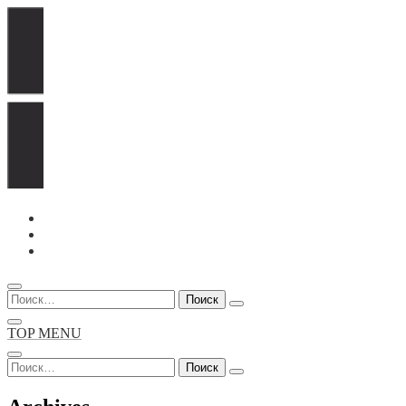
Перейти
к
содержимому
Найти:
TOP MENU
Найти: