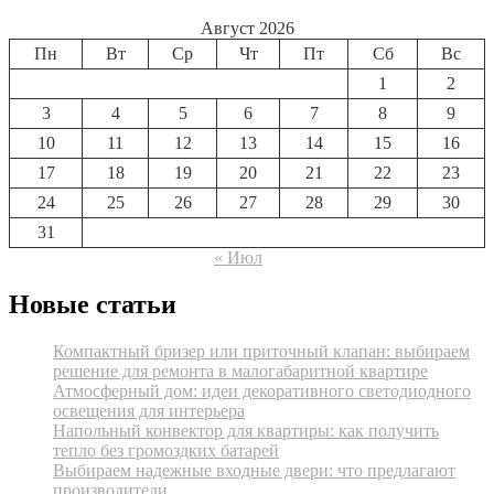
Август 2026
Пн
Вт
Ср
Чт
Пт
Сб
Вс
1
2
3
4
5
6
7
8
9
10
11
12
13
14
15
16
17
18
19
20
21
22
23
24
25
26
27
28
29
30
31
« Июл
Новые статьи
Компактный бризер или приточный клапан: выбираем
решение для ремонта в малогабаритной квартире
Атмосферный дом: идеи декоративного светодиодного
освещения для интерьера
Напольный конвектор для квартиры: как получить
тепло без громоздких батарей
Выбираем надежные входные двери: что предлагают
производители