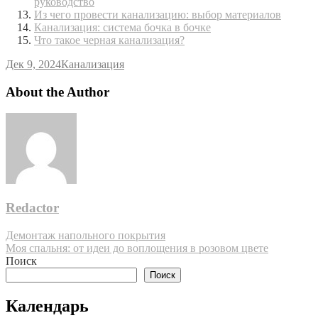
руководство
Из чего провести канализацию: выбор материалов
Канализация: система бочка в бочке
Что такое черная канализация?
Дек 9, 2024
Канализация
About the Author
Redactor
Навигация
Демонтаж напольного покрытия
Моя спальня: от идеи до воплощения в розовом цвете
по
Поиск
записям
Поиск
Календарь