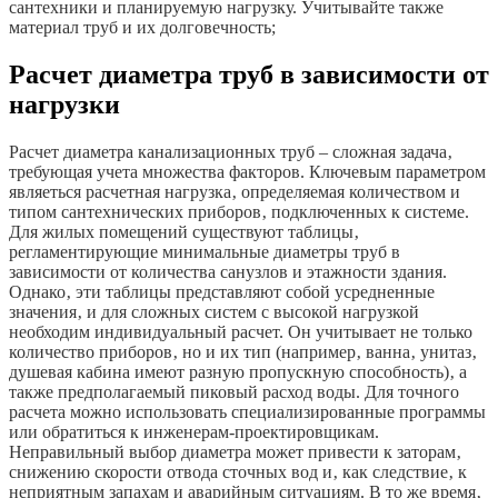
сантехники и планируемую нагрузку. Учитывайте также
материал труб и их долговечность;
Расчет диаметра труб в зависимости от
нагрузки
Расчет диаметра канализационных труб – сложная задача‚
требующая учета множества факторов. Ключевым параметром
являеться расчетная нагрузка‚ определяемая количеством и
типом сантехнических приборов‚ подключенных к системе.
Для жилых помещений существуют таблицы‚
регламентирующие минимальные диаметры труб в
зависимости от количества санузлов и этажности здания.
Однако‚ эти таблицы представляют собой усредненные
значения‚ и для сложных систем с высокой нагрузкой
необходим индивидуальный расчет. Он учитывает не только
количество приборов‚ но и их тип (например‚ ванна‚ унитаз‚
душевая кабина имеют разную пропускную способность)‚ а
также предполагаемый пиковый расход воды. Для точного
расчета можно использовать специализированные программы
или обратиться к инженерам-проектировщикам.
Неправильный выбор диаметра может привести к заторам‚
снижению скорости отвода сточных вод и‚ как следствие‚ к
неприятным запахам и аварийным ситуациям. В то же время‚