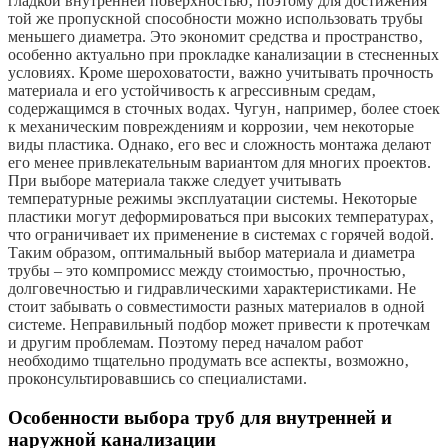
гладкой внутренней поверхностью‚ поэтому для достижения
той же пропускной способности можно использовать трубы
меньшего диаметра. Это экономит средства и пространство‚
особенно актуально при прокладке канализации в стесненных
условиях. Кроме шероховатости‚ важно учитывать прочность
материала и его устойчивость к агрессивным средам‚
содержащимся в сточных водах. Чугун‚ например‚ более стоек
к механическим повреждениям и коррозии‚ чем некоторые
виды пластика. Однако‚ его вес и сложность монтажа делают
его менее привлекательным вариантом для многих проектов.
При выборе материала также следует учитывать
температурные режимы эксплуатации системы. Некоторые
пластики могут деформироваться при высоких температурах‚
что ограничивает их применение в системах с горячей водой.
Таким образом‚ оптимальный выбор материала и диаметра
трубы – это компромисс между стоимостью‚ прочностью‚
долговечностью и гидравлическими характеристиками. Не
стоит забывать о совместимости разных материалов в одной
системе. Неправильный подбор может привести к протечкам
и другим проблемам. Поэтому перед началом работ
необходимо тщательно продумать все аспекты‚ возможно‚
проконсультировавшись со специалистами.
Особенности выбора труб для внутренней и
наружной канализации