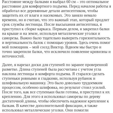
Расстояние между балками я выбрал 60 см – это оптимальное
расстояние для комфортного подъема. Перед началом работы я
обработал все деревянные детали антисептиком, чтобы
защитить их от влаги и насекомых. Это заняло немало
времени, но я считаю, что это важный этап, который продлит
срок службы лестницы. После высыхания антисептика, я
приступил к сборке каркаса. Первым делом, я закрепил балки
на крыше и на земле, используя металлические уголки и
саморезы. Важно было тщательно выверить горизонтальность
и вертикальность балок с помощью уровня. Здесь очень помог
мой помощник – мой сосед Виктор. Вдвоем мы быстро и
точно закрепили балки, что исключило появление кривизны и
неточностей.
Далее, я нарезал доски для ступеней по заранее проверенной
разметке. Длина ступеней была рассчитана с учетом угла
наклона лестницы и комфорта подъема. Я старался сделать
ступеньки ровными и гладкими, используя рубанок и
шлифовальную машинку. Это было довольно трудоемким
процессом, особенно шлифовка, но результат стоил усилий.
После того, как все ступеньки были готовы, я приступил к их
креплению. Для этого я использовал саморезы по дереву
достаточной длины, чтобы обеспечить надежное крепление к
балкам. В качестве дополнительной фиксации, я также
использовал металлические уголки. Они помогли