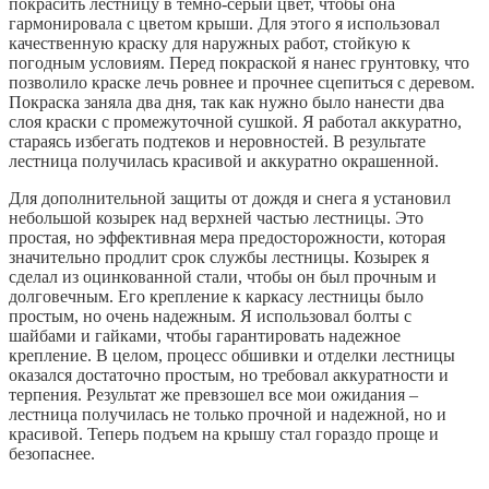
покрасить лестницу в темно-серый цвет, чтобы она
гармонировала с цветом крыши. Для этого я использовал
качественную краску для наружных работ, стойкую к
погодным условиям. Перед покраской я нанес грунтовку, что
позволило краске лечь ровнее и прочнее сцепиться с деревом.
Покраска заняла два дня, так как нужно было нанести два
слоя краски с промежуточной сушкой. Я работал аккуратно,
стараясь избегать подтеков и неровностей. В результате
лестница получилась красивой и аккуратно окрашенной.
Для дополнительной защиты от дождя и снега я установил
небольшой козырек над верхней частью лестницы. Это
простая, но эффективная мера предосторожности, которая
значительно продлит срок службы лестницы. Козырек я
сделал из оцинкованной стали, чтобы он был прочным и
долговечным. Его крепление к каркасу лестницы было
простым, но очень надежным. Я использовал болты с
шайбами и гайками, чтобы гарантировать надежное
крепление. В целом, процесс обшивки и отделки лестницы
оказался достаточно простым, но требовал аккуратности и
терпения. Результат же превзошел все мои ожидания –
лестница получилась не только прочной и надежной, но и
красивой. Теперь подъем на крышу стал гораздо проще и
безопаснее.