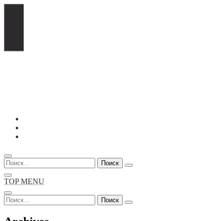
Перейти
к
содержимому
Найти:
TOP MENU
Найти: