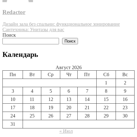
Redactor
Навигация
Дизайн зала без спальни: функциональное зонирование
Сантехника: Унитазы для вас
по
Поиск
записям
Поиск
Календарь
Август 2026
Пн
Вт
Ср
Чт
Пт
Сб
Вс
1
2
3
4
5
6
7
8
9
10
11
12
13
14
15
16
17
18
19
20
21
22
23
24
25
26
27
28
29
30
31
« Июл