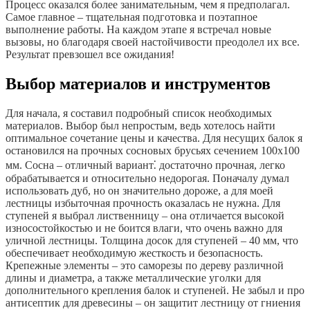
Процесс оказался более занимательным, чем я предполагал.
Самое главное – тщательная подготовка и поэтапное
выполнение работы. На каждом этапе я встречал новые
вызовы, но благодаря своей настойчивости преодолел их все.
Результат превзошел все ожидания!
Выбор материалов и инструментов
Для начала, я составил подробный список необходимых
материалов. Выбор был непростым, ведь хотелось найти
оптимальное сочетание цены и качества. Для несущих балок я
остановился на прочных сосновых брусьях сечением 100х100
мм. Сосна – отличный вариант⁚ достаточно прочная, легко
обрабатывается и относительно недорогая. Поначалу думал
использовать дуб, но он значительно дороже, а для моей
лестницы избыточная прочность оказалась не нужна. Для
ступеней я выбрал лиственницу – она отличается высокой
износостойкостью и не боится влаги, что очень важно для
уличной лестницы. Толщина досок для ступеней – 40 мм, что
обеспечивает необходимую жесткость и безопасность.
Крепежные элементы – это саморезы по дереву различной
длины и диаметра, а также металлические уголки для
дополнительного крепления балок и ступеней. Не забыл и про
антисептик для древесины – он защитит лестницу от гниения