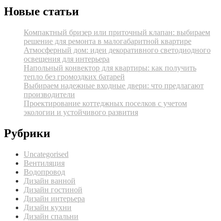
Новые статьи
Компактный бризер или приточный клапан: выбираем
решение для ремонта в малогабаритной квартире
Атмосферный дом: идеи декоративного светодиодного
освещения для интерьера
Напольный конвектор для квартиры: как получить
тепло без громоздких батарей
Выбираем надежные входные двери: что предлагают
производители
Проектирование коттеджных поселков с учетом
экологии и устойчивого развития
Рубрики
Uncategorised
Вентиляция
Водопровод
Дизайн ванной
Дизайн гостиной
Дизайн интерьера
Дизайн кухни
Дизайн спальни