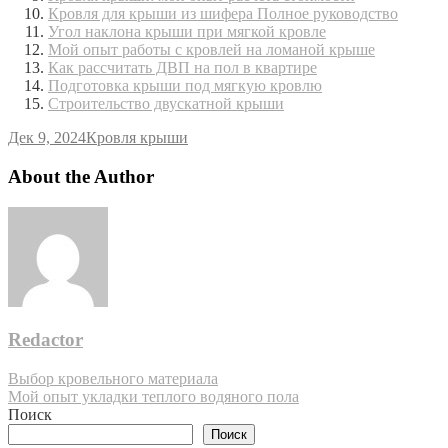
Кровля для крыши из шифера Полное руководство
Угол наклона крыши при мягкой кровле
Мой опыт работы с кровлей на ломаной крыше
Как рассчитать ДВП на пол в квартире
Подготовка крыши под мягкую кровлю
Строительство двускатной крыши
Дек 9, 2024
Кровля крыши
About the Author
Redactor
Навигация
Выбор кровельного материала
Мой опыт укладки теплого водяного пола
по
Поиск
записям
Поиск