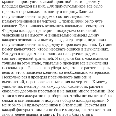
крыши, я приступил к самой приятной части – расчету
площади каждой из них. Для прямоугольников все было
просто⁚ я перемножил их длину и ширину. Записал
полученные значения рядом с соответствующими
прямоугольниками на чертеже. С трапециями было чуть
сложнее. Тут пришлось вспомнить школьную геометрию.
Формула площади трапеции – полусумма оснований,
умноженная на высоту. Я внимательно измерил длину
каждого основания и высоту каждой трапеции, подставил
полученные значения в формулу и произвел расчеты. Тут мне
помог калькулятор, чтобы избежать ошибок в вычислениях.
Каждую площадь я также записал на чертеже, рядом с
соответствующей трапецией. Я старался быть максимально
точным на этом этапе, тщательно проверяя все вычисления
несколько раз. Было важно убедиться, что все расчеты верны,
ведь от этого зависело количество необходимых материалов.
Несколько раз я проверял правильность записей и
вычислений, перепроверяя измерения на чертеже. К моему
удивлению, несмотря на кажущуюся сложность, расчеты
оказались довольно простыми и не заняли много времени. Все
записи я вел аккуратно и разборчиво, чтобы потом легко было
сложить все площади и получить общую площадь крыши. У
меня было 14 прямоугольников и 6 трапеций. Расчеты для
каждой фигуры занимали не более минуты, так что весь этап
заняла менее двадцати минут. Теперь я был готов к