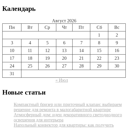
Календарь
Август 2026
Пн
Вт
Ср
Чт
Пт
Сб
Вс
1
2
3
4
5
6
7
8
9
10
11
12
13
14
15
16
17
18
19
20
21
22
23
24
25
26
27
28
29
30
31
« Июл
Новые статьи
Компактный бризер или приточный клапан: выбираем
решение для ремонта в малогабаритной квартире
Атмосферный дом: идеи декоративного светодиодного
освещения для интерьера
Напольный конвектор для квартиры: как получить