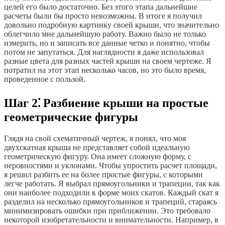
целей его было достаточно. Без этого этапа дальнейшие
расчеты были бы просто невозможны. В итоге я получил
довольно подробную картинку своей крыши, что значительно
облегчило мне дальнейшую работу. Важно было не только
измерить, но и записать все данные четко и понятно, чтобы
потом не запутаться. Для наглядности я даже использовал
разные цвета для разных частей крыши на своем чертеже. Я
потратил на этот этап несколько часов, но это было время,
проведенное с пользой.
Шаг 2⁚ Разбиение крыши на простые
геометрические фигуры
Глядя на свой схематичный чертеж, я понял, что моя
двухскатная крыша не представляет собой идеальную
геометрическую фигуру. Она имеет сложную форму, с
неровностями и уклонами. Чтобы упростить расчет площади,
я решил разбить ее на более простые фигуры, с которыми
легче работать. Я выбрал прямоугольники и трапеции, так как
они наиболее подходили к форме моих скатов. Каждый скат я
разделил на несколько прямоугольников и трапеций, стараясь
минимизировать ошибки при приближении. Это требовало
некоторой изобретательности и внимательности. Например, в