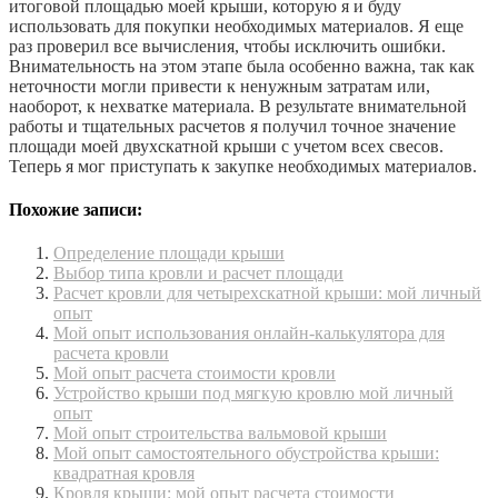
итоговой площадью моей крыши, которую я и буду
использовать для покупки необходимых материалов. Я еще
раз проверил все вычисления, чтобы исключить ошибки.
Внимательность на этом этапе была особенно важна, так как
неточности могли привести к ненужным затратам или,
наоборот, к нехватке материала. В результате внимательной
работы и тщательных расчетов я получил точное значение
площади моей двухскатной крыши с учетом всех свесов.
Теперь я мог приступать к закупке необходимых материалов.
Похожие записи:
Определение площади крыши
Выбор типа кровли и расчет площади
Расчет кровли для четырехскатной крыши: мой личный
опыт
Мой опыт использования онлайн-калькулятора для
расчета кровли
Мой опыт расчета стоимости кровли
Устройство крыши под мягкую кровлю мой личный
опыт
Мой опыт строительства вальмовой крыши
Мой опыт самостоятельного обустройства крыши:
квадратная кровля
Кровля крыши: мой опыт расчета стоимости