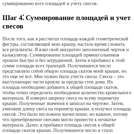
суммированию всех площадей и учету свесов.
Шаг 4⁚ Суммирование площадей и учет
свесов
После того, как я рассчитал площадь каждой геометрической
фигуры, составляющей мою крышу, настало время сложить
все результаты. Я взял свой аккуратно заполненный чертеж и
калькулятор. Суммирование площадей прямоугольников
прошло быстро и без затруднений. Затем я прибавил к этой
сумме площади всех трапеций. Получившееся число
представляло собой общую площадь скатов моей крыши, но
это еще не все. Мне нужно было учесть свесы. Свесы – это
выступающие части кровли за пределы стен дома. Их
площадь необходимо добавить к общей площади скатов,
чтобы точно определить необходимое количество кровельного
материала. Я измерил ширину свеса по всему периметру
крыши. Полученные значения я записал на чертеже. Затем,
умножив длину свеса на периметр крыши, я получил площадь
свесов. Это было несложное вычисление, но важное, потому
что пренебрежение свесами могло привести к нехватке
материала. Далее, я прибавил площадь свесов к общей
площади скатов крыши. Получившееся число и стало