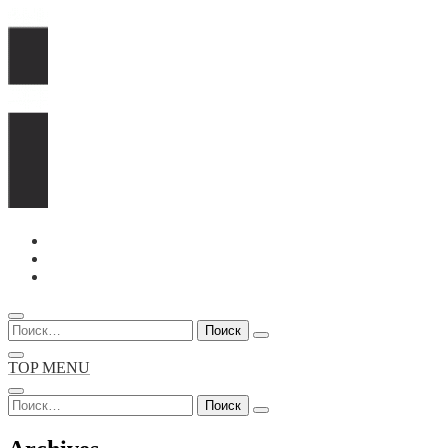
Перейти
к
содержимому
Найти:
TOP MENU
Найти: