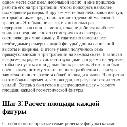
одном месте скат имел небольшой изгиб, и мне пришлось
разбить его на три трапеции, чтобы подобрать наиболее
подходящие размеры. В другом месте был небольшой выступ,
который я также представил в виде отдельной маленькой
трапеции. Это было не легко, и я несколько раз
перерисовывал свои разметки, пока не добился наиболее
точного представления о геометрических фигурах,
составляющих мою крышу. Я тщательно измерил все
необходимые размеры каждой фигуры⁚ длины оснований,
высоты и ширины. В итоге у меня получилось семь
прямоугольников и три трапеции на каждом скате. Я записал
все размеры рядом с соответствующими фигурами на чертеже,
чтобы не путаться при дальнейших расчетах. Этот этап был
очень важен, потому что от точности разбиения на фигуры
зависела точность расчета общей площади крыши. Я потратил
на это больше времени, чем ожидал, но результат стоил этих
усилий. Теперь я был готов к следующему шагу – расчету
площади каждой геометрической фигуры.
Шаг 3⁚ Расчет площади каждой
фигуры
С разбитыми на простые геометрические фигуры скатами