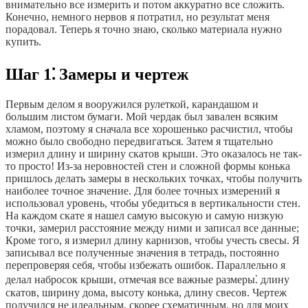
внимательно все измерить и потом аккуратно все сложить.
Конечно, немного нервов я потратил, но результат меня
порадовал. Теперь я точно знаю, сколько материала нужно
купить.
Шаг 1⁚ Замеры и чертеж
Первым делом я вооружился рулеткой, карандашом и
большим листом бумаги. Мой чердак был завален всяким
хламом, поэтому я сначала все хорошенько расчистил, чтобы
можно было свободно передвигаться. Затем я тщательно
измерил длину и ширину скатов крыши. Это оказалось не так-
то просто! Из-за неровностей стен и сложной формы конька
пришлось делать замеры в нескольких точках, чтобы получить
наиболее точное значение. Для более точных измерений я
использовал уровень, чтобы убедиться в вертикальности стен.
На каждом скате я нашел самую высокую и самую низкую
точки, замерил расстояние между ними и записал все данные;
Кроме того, я измерил длину карнизов, чтобы учесть свесы. Я
записывал все полученные значения в тетрадь, постоянно
перепроверяя себя, чтобы избежать ошибок. Параллельно я
делал набросок крыши, отмечая все важные размеры⁚ длину
скатов, ширину дома, высоту конька, длину свесов. Чертеж
получился не идеальным, скорее схематичным, но для моих