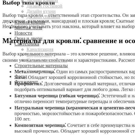
Дизайн ванной
Выбор типа кровли
Дизайн гостиной
Дизайн кухни
Выбор типа кровли – ответственный этап строительства. Он за
Дизайн спальни
двускатная‚ вальмовая‚ мансардная) и плоская кровля; Скатны
Кровля крыши
Необходимо учитывать угол наклона‚ который влияет на выбор
Монтаж пола
Новости
Окна и двери
Материалы для кровли⁚ сравнение и ос
Сантехника
Канализация
Выбор кровельного материала – это ключевое решение‚ влияющ
Водопровод
Система отопления
своими уникальными свойствами и характеристиками. Рассмо
Строительные материалы
Электрика
Металлочерепица⁚
Один из самых распространенных вар
Фасад
легче. Обладает хорошей коррозионной стойкостью‚ но п
Фундамент
Профнастил⁚
Долговечный и прочный материал‚ отлича
подобрать оптимальный вариант для любого дома. Легко 
Битумная черепица (гибкая черепица)⁚
Эстетичный и н
отлично переносит температурные перепады и обеспечив
Натуральная черепица (керамическая и цементно-песч
прочностью‚ морозостойкостью и пожаробезопасностью. О
100 лет.
Композитная черепица⁚
Сочетает в себе преимущества н
высокой прочностью. Обладает хорошей коррозионной ст