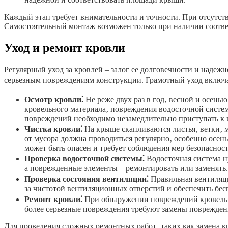
Каждый этап требует внимательности и точности. При отсутст
Самостоятельный монтаж возможен только при наличии соотв
Уход и ремонт кровли
Регулярный уход за кровлей – залог ее долговечности и наде
серьезным повреждениям конструкции. Грамотный уход включае
Осмотр кровли⁚
Не реже двух раз в год‚ весной и осен
кровельного материала‚ повреждения водосточной систем
повреждений необходимо незамедлительно приступать к 
Чистка кровли⁚
На крыше скапливаются листья‚ ветки‚ м
от мусора должна проводиться регулярно‚ особенно осе
может быть опасен и требует соблюдения мер безопасност
Проверка водосточной системы⁚
Водосточная система н
а поврежденные элементы – ремонтировать или заменять
Проверка состояния вентиляции⁚
Правильная вентиляци
за чистотой вентиляционных отверстий и обеспечить бес
Ремонт кровли⁚
При обнаружении повреждений кровельн
более серьезные повреждения требуют замены поврежденн
Для проведения сложных ремонтных работ‚ таких как замена 