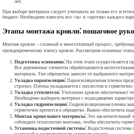
лет.
При выборе материала следует учитывать не только его эстети
бюджет. Необходимо взвесить все «за» и «против» каждого ва
Этапы монтажа кровли⁚ пошаговое руко
Монтаж кровли – сложный и многоэтапный процесс‚ требующи
преждевременному износу кровли. Рассмотрим основные этап
Подготовка основания⁚
На этом этапе осуществляется п
Все деревянные элементы обрабатываются антисептиками 
материала. Тип обрешетки зависит от выбранного матери
Укладка пароизоляции⁚
Пароизоляционная пленка предо
стропил. Пленка укладывается с нахлестом и герметично 
Укладка утеплителя⁚
Утепление кровли обеспечивает те
Необходимо выбирать материал с подходящими характер
Укладка гидроизоляции⁚
Гидроизоляционная пленка защи
герметично крепится к обрешетке. Важно обеспечить над
Монтаж кровельного материала⁚
Это заключительный эт
соблюдать технологию монтажа‚ чтобы обеспечить гермет
Установка водосточной системы⁚
Водосточная система 
надежной и соответствовать площади крыши.