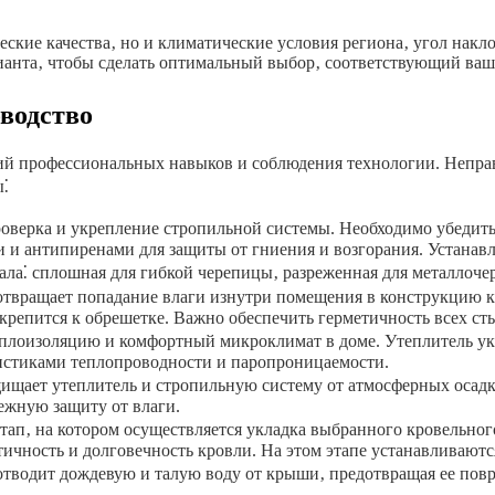
ческие качества‚ но и климатические условия региона‚ угол нак
рианта‚ чтобы сделать оптимальный выбор‚ соответствующий ва
водство
й профессиональных навыков и соблюдения технологии. Непра
ы⁚
роверка и укрепление стропильной системы. Необходимо убедить
и антипиренами для защиты от гниения и возгорания. Устанавл
ала⁚ сплошная для гибкой черепицы‚ разреженная для металлоч
твращает попадание влаги изнутри помещения в конструкцию кр
крепится к обрешетке. Важно обеспечить герметичность всех ст
плоизоляцию и комфортный микроклимат в доме. Утеплитель укл
истиками теплопроводности и паропроницаемости.
щает утеплитель и стропильную систему от атмосферных осадко
ежную защиту от влаги.
ап‚ на котором осуществляется укладка выбранного кровельног
ичность и долговечность кровли. На этом этапе устанавливаютс
отводит дождевую и талую воду от крыши‚ предотвращая ее пов