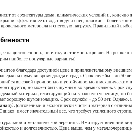
висит от архитектуры дома‚ климатических условий и‚ конечно 
е крыши эффективнее отводят воду и снег‚ плоские – более экон
 кровельного материала и снеговую нагрузку. Правильный выбор
обенности
ее на долговечность‚ эстетику и стоимость кровли. На рынке п
трим наиболее популярные варианты⁚
иантов благодаря доступной цене и привлекательному внешнему
одвержена шуму во время дождя и града. Срок службы – до 50 ле
ющийся высокой прочностью и устойчивостью к механическим п
монтируется‚ но может быть шумным во время осадков. Срок слу
адежный материал‚ имитирующий натуральную черепицу‚ но бол
ает хорошую шумоизоляцию. Срок службы – до 50 лет. Однако‚ 
аная)⁚
Долговечный и экологически чистый материал с отличн
днако‚ имеет значительный вес‚ что требует усиленного строп
атуральной и металлической черепицы. Имитирует внешний вид
ойкостью и долговечностью. Цена выше‚ чем у металлочерепицы‚