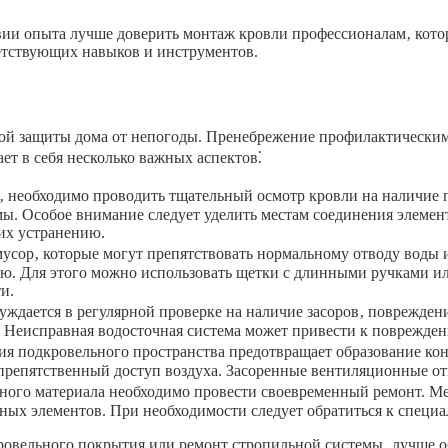
вии опыта лучше доверить монтаж кровли профессионалам‚ котор
етствующих навыков и инструментов.
жной защиты дома от непогоды. Пренебрежение профилактически
т в себя несколько важных аспектов⁚
ью‚ необходимо проводить тщательный осмотр кровли на наличие
ы. Особое внимание следует уделить местам соединения элемен
их устранению.
усор‚ которые могут препятствовать нормальному отводу воды 
нью. Для этого можно использовать щетки с длинными ручками 
и.
уждается в регулярной проверке на наличие засоров‚ поврежден
. Неисправная водосточная система может привести к поврежден
я подкровельного пространства предотвращает образование кон
препятственный доступ воздуха. Засоренные вентиляционные от
ого материала необходимо провести своевременный ремонт. Ме
ых элементов. При необходимости следует обратиться к специа
кровельного покрытия или ремонт стропильной системы‚ лучше 