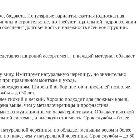
же‚ бюджета. Популярные варианты⁚ скатная (односкатная‚
омичны в строительстве‚ но требуют тщательной гидроизоляции.
 обеспечит долговечность и надежность всей конструкции.
редставлен широкий ассортимент‚ и каждый материал обладает
 виду. Имитирует натуральную черепицу‚ но значительно
т при правильном монтаже и уходе.
овреждениям. Широкий выбор цветов и профилей позволяет
жбы – до 50 лет.
ее гибкий и легкий. Хорошо подходит для сложных крыш‚
цена выше‚ чем у металлочерепицы и профнастила.
ыми эксплуатационными характеристиками. Обладает высокой
ильной системы‚ и высокую стоимость. Срок службы – более
 натуральной черепицы‚ но обладает меньшим весом и более
 но ниже‚ чем у натуральной черепицы. Срок службы – до 50