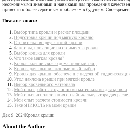
необходимыми знаниями и навыками для проведения качественно
привести к более серьезным проблемам в будущем. Своевремен
Похожие записи:
Выбор типа кровли и расчет площади
Подготовка крыши под мягкую кровлю
Строительство двускатной крыши
Факторы, влияющие на стоимость кровли
Выбор конька для кровли
Что такое мягкая кровля?
Кровля крыши своего дома: полный гайд
Кровля для крыши: экономичный выбор
Кровля для крыши: обеспечение надежной гидроизоляци
Угол наклона крыши при мягкой кровле
Выбор кровельного материала
Мой опыт работы с рулонными материалами для кровли
Мой опыт использования онлайн-калькулятора для расчет
Мой опыт расчета стоимости кровли
ТехноНИКОЛЬ на моей крыше
Дек 9, 2024
Кровля крыши
About the Author