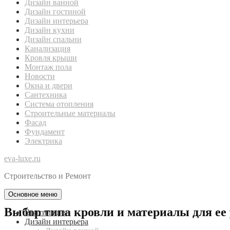
Дизайн ванной
Дизайн гостиной
Дизайн интерьера
Дизайн кухни
Дизайн спальни
Канализация
Кровля крыши
Монтаж пола
Новости
Окна и двери
Сантехника
Система отопления
Строительные материалы
Фасад
Фундамент
Электрика
eva-luxe.ru
Строительство и Ремонт
Основное меню
Выбор типа кровли и материалы для ее
Вентиляция
Дизайн интерьера