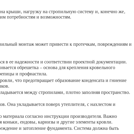
лона крыши‚ нагрузку на стропильную систему и‚ конечно же‚
шим потребностям и возможностям.
вильный монтаж может привести к протечкам‚ повреждениям и
ся в ее надежности и соответствии проектной документации.
ивается обрешетка – основа для крепления кровельного
ерепицы и профнастила.
овли‚ что предотвращает образование конденсата и гниение
ыков.
адывается между стропилами‚ плотно заполняя пространство.
в. Она укладывается поверх утеплителя‚ с нахлестом и
о материала согласно инструкции производителя. Важно
я коньки‚ ендовы‚ карнизы и другие элементы кровли.
реждение и затопление фундамента. Система должна быть