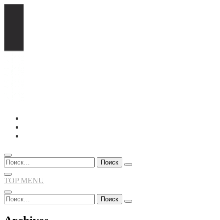
Перейти
к
содержимому
Найти:
TOP MENU
Найти: