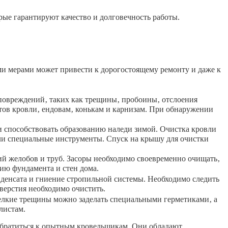
ые гарантируют качество и долговечность работы.
ми мерами может привести к дорогостоящему ремонту и даже к
 повреждений‚ таких как трещины‚ пробоины‚ отслоения
тов кровли‚ ендовам‚ конькам и карнизам. При обнаружении
и способствовать образованию наледи зимой. Очистка кровли
или специальные инструменты. Спуск на крышу для очистки
ий желобов и труб. Засоры необходимо своевременно очищать‚
ию фундамента и стен дома.
денсата и гниение стропильной системы. Необходимо следить
верстия необходимо очистить.
лкие трещины можно заделать специальными герметиками‚ а
листам.
обратиться к опытным кровельщикам. Они обладают