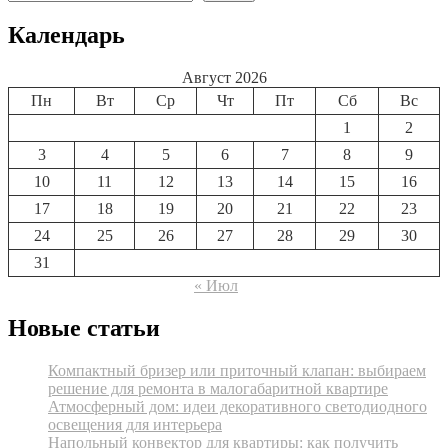
Календарь
Август 2026
Пн
Вт
Ср
Чт
Пт
Сб
Вс
1
2
3
4
5
6
7
8
9
10
11
12
13
14
15
16
17
18
19
20
21
22
23
24
25
26
27
28
29
30
31
« Июл
Новые статьи
Компактный бризер или приточный клапан: выбираем
решение для ремонта в малогабаритной квартире
Атмосферный дом: идеи декоративного светодиодного
освещения для интерьера
Напольный конвектор для квартиры: как получить