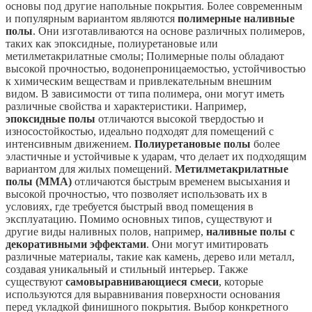
основы под другие напольные покрытия. Более современным
и популярным вариантом являются
полимерные наливные
полы
. Они изготавливаются на основе различных полимеров,
таких как эпоксидные, полиуретановые или
метилметакрилатные смолы; Полимерные полы обладают
высокой прочностью, водонепроницаемостью, устойчивостью
к химическим веществам и привлекательным внешним
видом. В зависимости от типа полимера, они могут иметь
различные свойства и характеристики. Например,
эпоксидные полы
отличаются высокой твердостью и
износостойкостью, идеально подходят для помещений с
интенсивным движением.
Полиуретановые полы
более
эластичные и устойчивые к ударам, что делает их подходящим
вариантом для жилых помещений.
Метилметакрилатные
полы (MMA)
отличаются быстрым временем высыхания и
высокой прочностью, что позволяет использовать их в
условиях, где требуется быстрый ввод помещения в
эксплуатацию. Помимо основных типов, существуют и
другие виды наливных полов, например,
наливные полы с
декоративными эффектами
. Они могут имитировать
различные материалы, такие как камень, дерево или металл,
создавая уникальный и стильный интерьер. Также
существуют
самовыравнивающиеся смеси
, которые
используются для выравнивания поверхности основания
перед укладкой финишного покрытия. Выбор конкретного