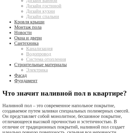
Дизайн ванной
Дизайн гостиной
Дизайн кухни
Дизайн спальни
Кровля крыши
Монтаж пола
Новости
Окна и двери
Сантехника
Канализация
Водопровод
Система отопления
Строительные материалы
Электрика
Фасад
Фундамент
Что значит наливной пол в квартире?
Наливной пол – это современное напольное покрытие,
создаваемое путем заливки специальных полимерных смесей.
Он представляет собой монолитное, бесшовное покрытие,
отличающееся высокой прочностью и эстетичностью. В
отличие от традиционных покрытий, наливной пол создает
идеально ровную поверхность, скрывая все неровности