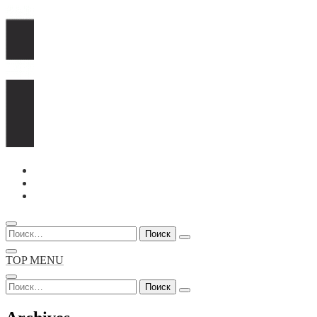
Перейти
к
содержимому
Найти:
TOP MENU
Найти: