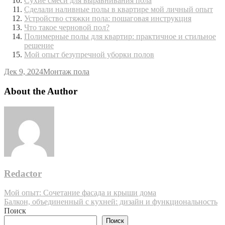
Сухие смеси для выравнивания пола
Сделали наливные полы в квартире мой личный опыт
Устройство стяжки пола: пошаговая инструкция
Что такое черновой пол?
Полимерные полы для квартир: практичное и стильное
решение
Мой опыт безупречной уборки полов
Дек 9, 2024
Монтаж пола
About the Author
Redactor
Навигация
Мой опыт: Сочетание фасада и крыши дома
Балкон, объединенный с кухней: дизайн и функциональность
по
Поиск
записям
Поиск