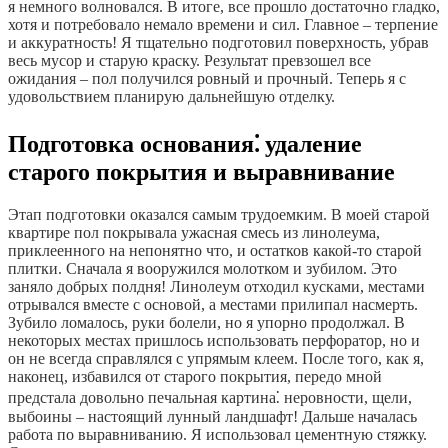
я немного волновался. В итоге, все прошло достаточно гладко,
хотя и потребовало немало времени и сил. Главное – терпение
и аккуратность! Я тщательно подготовил поверхность, убрав
весь мусор и старую краску. Результат превзошел все
ожидания – пол получился ровный и прочный. Теперь я с
удовольствием планирую дальнейшую отделку.
Подготовка основания⁚ удаление
старого покрытия и выравнивание
Этап подготовки оказался самым трудоемким. В моей старой
квартире пол покрывала ужасная смесь из линолеума,
приклеенного на непонятно что, и остатков какой-то старой
плитки. Сначала я вооружился молотком и зубилом. Это
заняло добрых полдня! Линолеум отходил кусками, местами
отрывался вместе с основой, а местами прилипал насмерть.
Зубило ломалось, руки болели, но я упорно продолжал. В
некоторых местах пришлось использовать перфоратор, но и
он не всегда справлялся с упрямым клеем. После того, как я,
наконец, избавился от старого покрытия, передо мной
предстала довольно печальная картина⁚ неровности, щели,
выбоины – настоящий лунный ландшафт! Дальше началась
работа по выравниванию. Я использовал цементную стяжку.