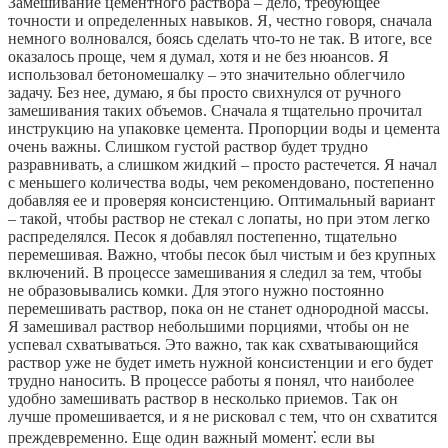
Замешивание цементного раствора – дело, требующее
точности и определенных навыков. Я, честно говоря, сначала
немного волновался, боясь сделать что-то не так. В итоге, все
оказалось проще, чем я думал, хотя и не без нюансов. Я
использовал бетономешалку – это значительно облегчило
задачу. Без нее, думаю, я бы просто свихнулся от ручного
замешивания таких объемов. Сначала я тщательно прочитал
инструкцию на упаковке цемента. Пропорции воды и цемента
очень важны. Слишком густой раствор будет трудно
разравнивать, а слишком жидкий – просто растечется. Я начал
с меньшего количества воды, чем рекомендовано, постепенно
добавляя ее и проверяя консистенцию. Оптимальный вариант
– такой, чтобы раствор не стекал с лопаты, но при этом легко
распределялся. Песок я добавлял постепенно, тщательно
перемешивая. Важно, чтобы песок был чистым и без крупных
включений. В процессе замешивания я следил за тем, чтобы
не образовывались комки. Для этого нужно постоянно
перемешивать раствор, пока он не станет однородной массы.
Я замешивал раствор небольшими порциями, чтобы он не
успевал схватываться. Это важно, так как схватывающийся
раствор уже не будет иметь нужной консистенции и его будет
трудно наносить. В процессе работы я понял, что наиболее
удобно замешивать раствор в несколько приемов. Так он
лучше промешивается, и я не рисковал с тем, что он схватится
преждевременно. Еще один важный момент⁚ если вы