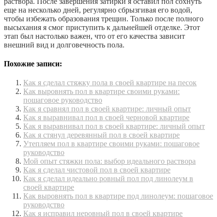
раствора. После завершения затирки я оставил пол сохнуть
еще на несколько дней, регулярно сбрызгивая его водой,
чтобы избежать образования трещин. Только после полного
высыхания я смог приступить к дальнейшей отделке. Этот
этап был настолько важен, что от его качества зависит
внешний вид и долговечность пола.
Похожие записи:
Как я сделал стяжку пола в своей квартире на песок
Как выровнять пол в квартире своими руками:
пошаговое руководство
Как я сравнял пол в своей квартире: личный опыт
Как я выравнивал пол в своей черновой квартире
Как я выравнивал пол в своей квартире: личный опыт
Как я стянул деревянный пол в своей квартире
Утепляем пол в квартире своими руками: пошаговое
руководство
Мой опыт стяжки пола: выбор идеального раствора
Как я сделал чистовой пол в своей квартире
Как я сделал идеально ровный пол под линолеум в
своей квартире
Как выровнять пол в квартире под линолеум: пошаговое
руководство
Как я исправил неровный пол в своей квартире