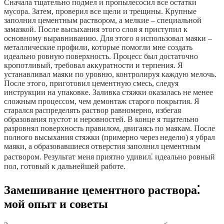
Сначала тщательно подмел и пропылесосил все остатки
мусора. Затем, проверил все щели и трещины. Крупные
заполнил цементным раствором, а мелкие – специальной
замазкой. После высыхания этого слоя я приступил к
основному выравниванию. Для этого я использовал маяки –
металлические профили, которые помогли мне создать
идеально ровную поверхность. Процесс был достаточно
кропотливый, требовал аккуратности и терпения. Я
устанавливал маяки по уровню, контролируя каждую мелочь.
После этого, приготовил цементную смесь, следуя
инструкции на упаковке. Заливка стяжки оказалась не менее
сложным процессом, чем демонтаж старого покрытия. Я
старался распределять раствор равномерно, избегая
образования пустот и неровностей. В конце я тщательно
разровнял поверхность правилом, двигаясь по маякам. После
полного высыхания стяжки (примерно через неделю) я убрал
маяки, а образовавшиеся отверстия заполнил цементным
раствором. Результат меня приятно удивил⁚ идеально ровный
пол, готовый к дальнейшей работе.
Замешивание цементного раствора⁚
мой опыт и советы