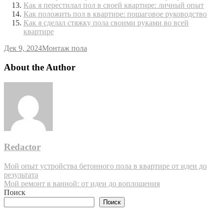
Как я перестилал пол в своей квартире: личный опыт
Как положить пол в квартире: пошаговое руководство
Как я сделал стяжку пола своими руками во всей
квартире
Дек 9, 2024
Монтаж пола
About the Author
Redactor
Навигация
Мой опыт устройства бетонного пола в квартире от идеи до
результата
по
Мой ремонт в ванной: от идеи до воплощения
записям
Поиск
Поиск