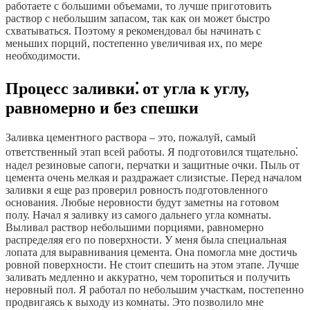
работаете с большими объемами, то лучше приготовить
раствор с небольшим запасом, так как он может быстро
схватываться. Поэтому я рекомендовал бы начинать с
меньших порций, постепенно увеличивая их, по мере
необходимости.
Процесс заливки⁚ от угла к углу,
равномерно и без спешки
Заливка цементного раствора – это, пожалуй, самый
ответственный этап всей работы. Я подготовился тщательно⁚
надел резиновые сапоги, перчатки и защитные очки. Пыль от
цемента очень мелкая и раздражает слизистые. Перед началом
заливки я еще раз проверил ровность подготовленного
основания. Любые неровности будут заметны на готовом
полу. Начал я заливку из самого дальнего угла комнаты.
Выливал раствор небольшими порциями, равномерно
распределяя его по поверхности. У меня была специальная
лопата для выравнивания цемента. Она помогла мне достичь
ровной поверхности. Не стоит спешить на этом этапе. Лучше
заливать медленно и аккуратно, чем торопиться и получить
неровный пол. Я работал по небольшим участкам, постепенно
продвигаясь к выходу из комнаты. Это позволило мне