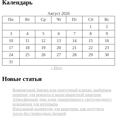
Календарь
Август 2026
Пн
Вт
Ср
Чт
Пт
Сб
Вс
1
2
3
4
5
6
7
8
9
10
11
12
13
14
15
16
17
18
19
20
21
22
23
24
25
26
27
28
29
30
31
« Июл
Новые статьи
Компактный бризер или приточный клапан: выбираем
решение для ремонта в малогабаритной квартире
Атмосферный дом: идеи декоративного светодиодного
освещения для интерьера
Напольный конвектор для квартиры: как получить
тепло без громоздких батарей