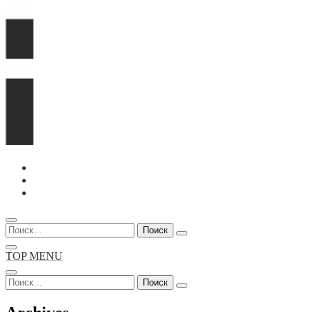
Перейти
к
содержимому
Найти:
TOP MENU
Найти: