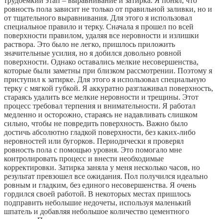
трудоемкий этап – выравнивание и затирка. Я понял, что
ровность пола зависит не только от правильной заливки, но и
от тщательного выравнивания. Для этого я использовал
специальное правило и терку. Сначала я прошел по всей
поверхности правилом, удаляя все неровности и излишки
раствора. Это было не легко, пришлось приложить
значительные усилия, но я добился довольно ровной
поверхности. Однако оставались мелкие несовершенства,
которые были заметны при близком рассмотрении. Поэтому я
приступил к затирке. Для этого я использовал специальную
терку с мягкой губкой. Я аккуратно разглаживал поверхность,
стараясь удалить все мелкие неровности и трещины. Этот
процесс требовал терпения и внимательности. Я работал
медленно и осторожно, стараясь не надавливать слишком
сильно, чтобы не повредить поверхность. Важно было
достичь абсолютно гладкой поверхности, без каких-либо
неровностей или бугорков. Периодически я проверял
ровность пола с помощью уровня. Это помогало мне
контролировать процесс и внести необходимые
корректировки. Затирка заняла у меня несколько часов, но
результат превзошел все ожидания. Пол получился идеально
ровным и гладким, без единого несовершенства. Я очень
гордился своей работой. В некоторых местах пришлось
подправить небольшие недочеты, используя маленький
шпатель и добавляя небольшое количество цементного