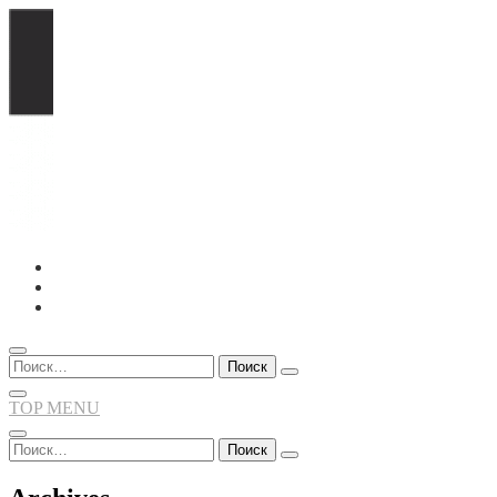
Перейти
к
содержимому
Найти:
TOP MENU
Найти: