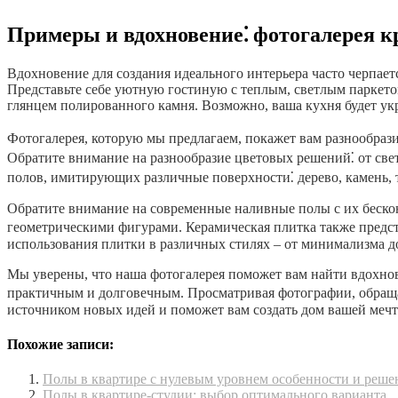
Примеры и вдохновение⁚ фотогалерея к
Вдохновение для создания идеального интерьера часто черпает
Представьте себе уютную гостиную с теплым, светлым паркето
глянцем полированного камня. Возможно, ваша кухня будет ук
Фотогалерея, которую мы предлагаем, покажет вам разнообразие
Обратите внимание на разнообразие цветовых решений⁚ от све
полов, имитирующих различные поверхности⁚ дерево, камень, 
Обратите внимание на современные наливные полы с их беск
геометрическими фигурами. Керамическая плитка также предс
использования плитки в различных стилях – от минимализма д
Мы уверены, что наша фотогалерея поможет вам найти вдохнов
практичным и долговечным. Просматривая фотографии, обращайт
источником новых идей и поможет вам создать дом вашей мечт
Похожие записи:
Полы в квартире с нулевым уровнем особенности и реше
Полы в квартире-студии: выбор оптимального варианта