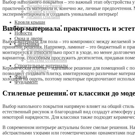
Дизайн ванной
Выбор напольного покрытия – это важный этап обустройства у
Дизайн гостиной
практичность материала и, конечно же, личные предпочтения. 
Дизайн кухни
экспериментировать и создавать уникальный интерьер!
Дизайн спальни
Кровля крыши
Выбор материала⁚ практичность и эсте
Монтаж пола
Новости
Окна и двери
Выбор материала для пола – это компромисс между желаемой 
Сантехника
принятии решения. Например, ламинат – это бюджетный и пра
Канализация
монтируется и относительно прост в уходе, но менее долговече
Водопровод
вариантом, способным прослужить десятилетия, придавая пом
Система отопления
Строительные материалы
Керамическая плитка – идеальное решение для помещений с по
Электрика
позволяют создавать плитку, имитирующую различные материал
Фасад
холодной на ощупь, поэтому некоторые предпочитают использов
Фундамент
Стилевые решения⁚ от классики до мод
Выбор напольного покрытия напрямую влияет на общий стиль ин
естественный рисунок и благородный вид создадут атмосферу 
некоторой нарядности. Для классики также подходят керамиче
В современном интерьере актуальны более смелые решения. На
абстрактными узорами или геометрическими орнаментами подч