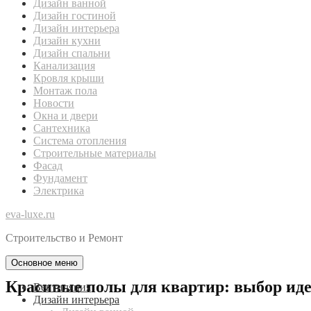
Дизайн ванной
Дизайн гостиной
Дизайн интерьера
Дизайн кухни
Дизайн спальни
Канализация
Кровля крыши
Монтаж пола
Новости
Окна и двери
Сантехника
Система отопления
Строительные материалы
Фасад
Фундамент
Электрика
eva-luxe.ru
Строительство и Ремонт
Основное меню
Красивые полы для квартир: выбор иде
Вентиляция
Дизайн интерьера