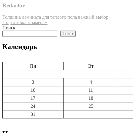
Redactor
Навигация
Толщина ламината для теплого пола важный выбор
Подготовка к замерам
по
Поиск
записям
Поиск
Календарь
Пн
Вт
3
4
10
11
17
18
24
25
31