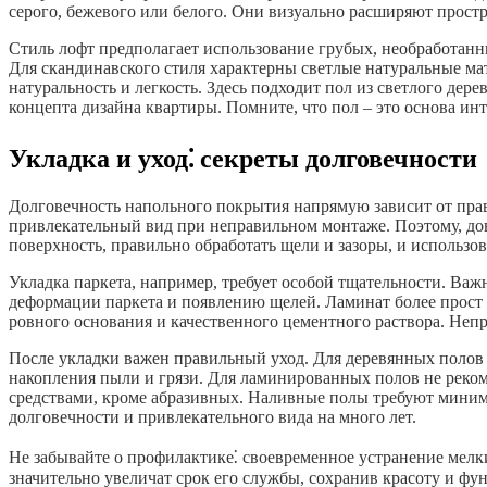
серого, бежевого или белого. Они визуально расширяют прост
Стиль лофт предполагает использование грубых, необработанн
Для скандинавского стиля характерны светлые натуральные ма
натуральность и легкость. Здесь подходит пол из светлого де
концепта дизайна квартиры. Помните, что пол – это основа инт
Укладка и уход⁚ секреты долговечности
Долговечность напольного покрытия напрямую зависит от прав
привлекательный вид при неправильном монтаже. Поэтому, до
поверхность, правильно обработать щели и зазоры, и использо
Укладка паркета, например, требует особой тщательности. Ва
деформации паркета и появлению щелей. Ламинат более прост в
ровного основания и качественного цементного раствора. Неп
После укладки важен правильный уход. Для деревянных полов 
накопления пыли и грязи. Для ламинированных полов не реко
средствами, кроме абразивных. Наливные полы требуют минима
долговечности и привлекательного вида на много лет.
Не забывайте о профилактике⁚ своевременное устранение мел
значительно увеличат срок его службы, сохранив красоту и фу