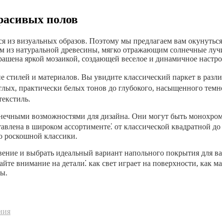
расивых полов
ся из визуальных образов. Поэтому мы предлагаем вам окунутьс
м из натуральной древесины, мягко отражающим солнечные лучи
рашена яркой мозаикой, создающей веселое и динамичное настро
 стилей и материалов. Вы увидите классический паркет в различ
тлых, практически белых тонов до глубокого, насыщенного тем
текстиль.
онечными возможностями для дизайна. Они могут быть монохро
тавлена в широком ассортименте⁚ от классической квадратной 
о роскошной классики.
ение и выбрать идеальный вариант напольного покрытия для ваш
е внимание на детали⁚ как свет играет на поверхности, как ма
ы.
ния