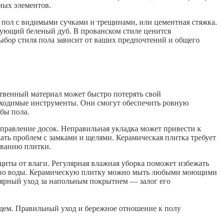
ных элементов.
 пол с видимыми сучками и трещинами, или цементная стяжка.
ирующий беленый дуб. В прованском стиле ценится
выбор стиля пола зависит от ваших предпочтений и общего
твенный материал может быстро потерять свой
бходимые инструменты. Они смогут обеспечить ровную
бы пола.
аправление досок. Неправильная укладка может привести к
ать проблем с замками и щелями. Керамическая плитка требует
иванию плитки.
щиты от влаги. Регулярная влажная уборка поможет избежать
ество воды. Керамическую плитку можно мыть любыми моющими
лярный уход за напольным покрытием — залог его
ущем. Правильный уход и бережное отношение к полу