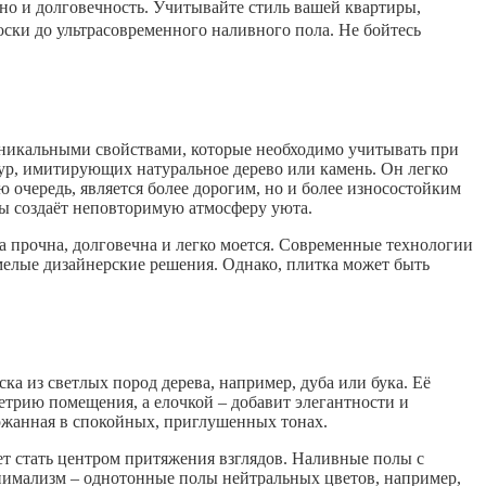
но и долговечность. Учитывайте стиль вашей квартиры,
оски до ультрасовременного наливного пола. Не бойтесь
уникальными свойствами, которые необходимо учитывать при
р, имитирующих натуральное дерево или камень. Он легко
ю очередь, является более дорогим, но и более износостойким
ы создаёт неповторимую атмосферу уюта.
 прочна, долговечна и легко моется. Современные технологии
мелые дизайнерские решения. Однако, плитка может быть
а из светлых пород дерева, например, дуба или бука. Её
етрию помещения, а елочкой – добавит элегантности и
ержанная в спокойных, приглушенных тонах.
т стать центром притяжения взглядов. Наливные полы с
нимализм – однотонные полы нейтральных цветов, например,