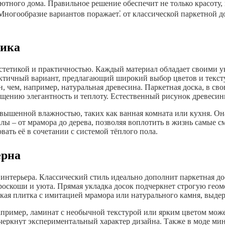
ютного дома. Правильное решение обеспечит не только красоту, 
Многообразие вариантов поражает⁚ от классической паркетной д
тика
эстетикой и практичностью. Каждый материал обладает своими 
ктичный вариант, предлагающий широкий выбор цветов и тексту
н, чем, например, натуральная древесина. Паркетная доска, в сво
ещению элегантность и теплоту. Естественный рисунок древесин
вышенной влажностью, таких как ванная комната или кухня. Она
ы – от мрамора до дерева, позволяя воплотить в жизнь самые с
ать её в сочетании с системой тёплого пола.
ерна
терьера. Классический стиль идеально дополнит паркетная доск
роскоши и уюта. Прямая укладка досок подчеркнет строгую геом
ская плитка с имитацией мрамора или натурального камня, выд
пример, ламинат с необычной текстурой или ярким цветом може
еркнут экспериментальный характер дизайна. Также в моде ми