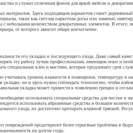
ранство и служат отличным фоном для яркой мебели и декоратив
ых материалов. Здесь подходящим вариантом станет деревянный
териалы, такие как светлая паркетная доска или ламинат, имит
рева с небольшим количеством декоративных элементов. В итоге, 
ерьера, от которого зависит общее впечатление.
ильности его укладки и последующего ухода. Даже самый качес
верять эту работу лучше профессионалам, имеющим опыт и нео
вать специальные клеи и мастики, которые продлевают срок служ
жно учитывать уровень влажности в помещении, температуру и н
 укладке, но и здесь нужно соблюдать технологию, чтобы избеж
равильная укладка может привести к появлению трещин и отсла
необходимо использовать специальные средства для чистки и за
мендуется использовать абразивные средства и большое колич
льного ухода, их достаточно протирать влажной тряпкой. Регу
ких повреждений предотвратит более серьезные проблемы в буд
нкциональность на долгие годы.