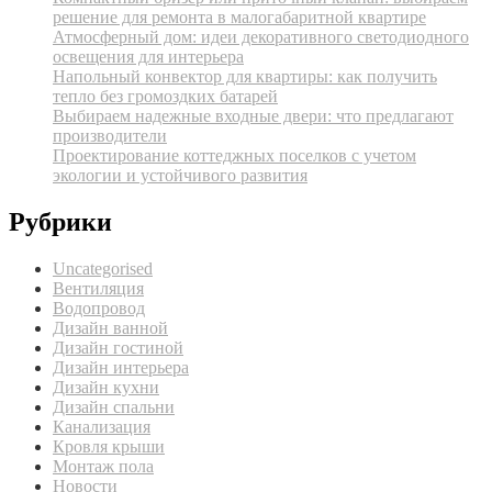
решение для ремонта в малогабаритной квартире
Атмосферный дом: идеи декоративного светодиодного
освещения для интерьера
Напольный конвектор для квартиры: как получить
тепло без громоздких батарей
Выбираем надежные входные двери: что предлагают
производители
Проектирование коттеджных поселков с учетом
экологии и устойчивого развития
Рубрики
Uncategorised
Вентиляция
Водопровод
Дизайн ванной
Дизайн гостиной
Дизайн интерьера
Дизайн кухни
Дизайн спальни
Канализация
Кровля крыши
Монтаж пола
Новости