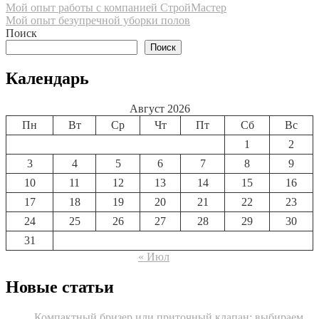
Навигация
Мой опыт работы с компанией СтройМастер
Мой опыт безупречной уборки полов
по
Поиск
записям
Поиск
Календарь
Август 2026
Пн
Вт
Ср
Чт
Пт
Сб
Вс
1
2
3
4
5
6
7
8
9
10
11
12
13
14
15
16
17
18
19
20
21
22
23
24
25
26
27
28
29
30
31
« Июл
Новые статьи
Компактный бризер или приточный клапан: выбираем