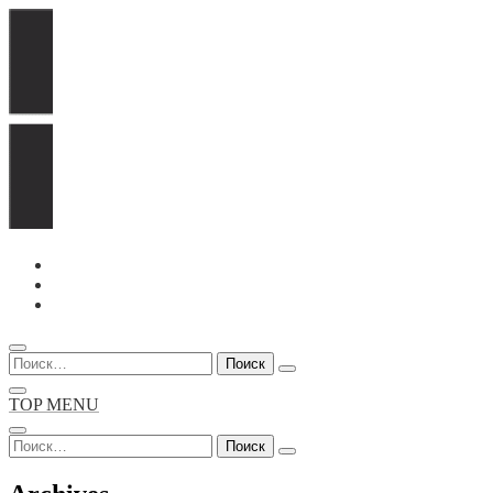
Перейти
к
содержимому
Найти:
TOP MENU
Найти: