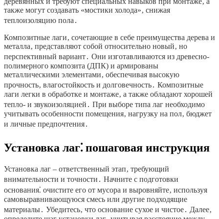
деревянных и требуют специальных навыков при монтаже‚ а
также могут создавать «мостики холода»‚ снижая
теплоизоляцию пола․
Композитные лаги‚ сочетающие в себе преимущества дерева и
металла‚ представляют собой относительно новый‚ но
перспективный вариант․ Они изготавливаются из древесно-
полимерного композита (ДПК) и армированы
металлическими элементами‚ обеспечивая высокую
прочность‚ влагостойкость и долговечность․ Композитные
лаги легки в обработке и монтаже‚ а также обладают хорошей
тепло- и звукоизоляцией․ При выборе типа лаг необходимо
учитывать особенности помещения‚ нагрузку на пол‚ бюджет
и личные предпочтения․
Установка лаг⁚ пошаговая инструкция
Установка лаг – ответственный этап‚ требующий
внимательности и точности․ Начните с подготовки
основания⁚ очистите его от мусора и выровняйте‚ используя
самовыравнивающуюся смесь или другие подходящие
материалы․ Убедитесь‚ что основание сухое и чистое․ Далее‚
определите шаг установки лаг‚ учитывая расстояние между