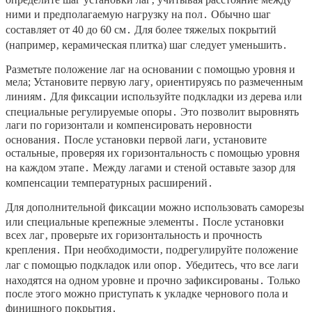
ними и предполагаемую нагрузку на пол․ Обычно шаг
составляет от 40 до 60 см․ Для более тяжелых покрытий
(например‚ керамическая плитка) шаг следует уменьшить․
Разметьте положение лаг на основании с помощью уровня и
мела; Установите первую лагу‚ ориентируясь по размеченным
линиям․ Для фиксации используйте подкладки из дерева или
специальные регулируемые опоры․ Это позволит выровнять
лаги по горизонтали и компенсировать неровности
основания․ После установки первой лаги‚ установите
остальные‚ проверяя их горизонтальность с помощью уровня
на каждом этапе․ Между лагами и стеной оставьте зазор для
компенсации температурных расширений․
Для дополнительной фиксации можно использовать саморезы
или специальные крепежные элементы․ После установки
всех лаг‚ проверьте их горизонтальность и прочность
крепления․ При необходимости‚ подрегулируйте положение
лаг с помощью подкладок или опор․ Убедитесь‚ что все лаги
находятся на одном уровне и прочно зафиксированы․ Только
после этого можно приступать к укладке чернового пола и
финишного покрытия․