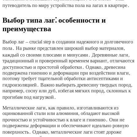
путеводитель по миру устройства пола на лагах в квартире․
Выбор типа лаг⁚ особенности и
преимущества
Выбор лаг – crucial step в создании надежного и долговечного
пола․ На рынке представлен широкий выбор материалов‚
каждый со своими плюсами и минусами․ Деревянные лаги‚
традиционный и проверенный временем вариант‚ отличаются
доступностью и простотой обработки․ Однако‚ древесина
подвержена гниению и деформации при воздействии влаги‚
поэтому требует тщательной обработки антисептиками и
гидроизоляцией․ Важно выбирать древесину твердых пород‚
например‚ сосну или дуб‚ избегая мягких пород‚ склонных к
прогибам под нагрузкой․
Металлические лаги‚ как правило‚ изготавливаются из
оцинкованной стали или алюминия‚ обладают высокой
прочностью и устойчивостью к влаге и гниению․ Они не
подвержены деформации и обеспечивают идеально ровную
поверхность․ Однако‚ металлические лаги стоят дороже