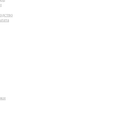
и
одство
ьтата
рки