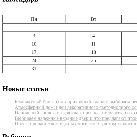
Пн
Вт
3
4
10
11
17
18
24
25
31
Новые статьи
Компактный бризер или приточный клапан: выбираем реш
Атмосферный дом: идеи декоративного светодиодного ос
Напольный конвектор для квартиры: как получить тепло 
Выбираем надежные входные двери: что предлагают про
Проектирование коттеджных поселков с учетом экологии
Рубрики