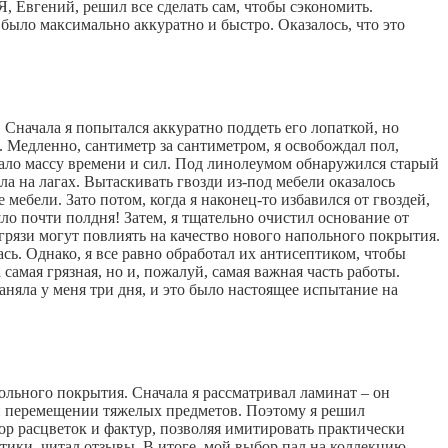
, Евгений, решил все сделать сам, чтобы сэкономить.
 было максимально аккуратно и быстро. Оказалось, что это
. Сначала я попытался аккуратно поддеть его лопаткой, но
 Медленно, сантиметр за сантиметром, я освобождал пол,
имало массу времени и сил. Под линолеумом обнаружился старый
 на лагах. Вытаскивать гвозди из-под мебели оказалось
ебели. Зато потом, когда я наконец-то избавился от гвоздей,
ло почти полдня! Затем, я тщательно очистил основание от
рязи могут повлиять на качество нового напольного покрытия.
сь. Однако, я все равно обработал их антисептиком, чтобы
амая грязная, но и, пожалуй, самая важная часть работы.
заняла у меня три дня, и это было настоящее испытание на
ольного покрытия. Сначала я рассматривал ламинат – он
ри перемещении тяжелых предметов. Поэтому я решил
ор расцветок и фактур, позволяя имитировать практически
тики, читал отзывы. В итоге, мой выбор пал на коллекцию