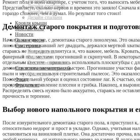
Дизайн ванной
Ремонт пола в моей квартире, с учетом того, что выносить меб
Дизайн гостиной
Представляете, сколько нервов и времени это заняло! Сначала
Дизайн кухни
гораздо сложнее, чем я думал. Но результат того стоил!
Дизайн спальни
Кровля крыши
Демонтаж старого покрытия и подготов
Монтаж пола
Новости
Окна и двери
Начал я, конечно же, с демонтажа старого линолеума. Это оказ
Сантехника
линолеум, пролежавший лет двадцать, держался мертвой хватко
Канализация
стараясь не повредить плинтуса и, что важнее, мебель. Крова
Водопровод
фанерный пол, местами прогнивший и скрипучий. В некоторых 
Система отопления
отдельным квестом – пришлось использовать плоскогубцы с дли
Строительные материалы
демонтаж пошел значительно быстрее. Прогнившие участки фане
Электрика
пыли и мусора, используя строительный пылесос. Это оказало
Фасад
После тщательной уборки я оценил состояние лаг. К счастью, о
Фундамент
предотвратить появление плесени и грибка. Наконец, я выровн
Распределять смесь нужно было аккуратно, стараясь не оставля
прочность и терпение.
Выбор нового напольного покрытия и е
После изнурительного демонтажа старого пола, я приступил к,
относительно недорог и прост в укладке. Однако, учитывая н
остановиться на виниловой плитке. Она достаточно прочна, вл
любой материал – от натурального дерева до камня. Я долго и