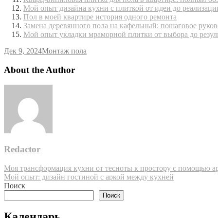
Мой опыт дизайна кухни с плиткой от идеи до реализаци
Пол в моей квартире история одного ремонта
Замена деревянного пола на кафельный: пошаговое руков
Мой опыт укладки мраморной плитки от выбора до резул
Дек 9, 2024
Монтаж пола
About the Author
Redactor
Навигация
Моя трансформация кухни от тесноты к простору с помощью а
Мой опыт: дизайн гостиной с аркой между кухней
по
Поиск
записям
Поиск
Календарь