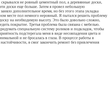
м скрывался не ровный цементный пол, а деревянные доски,
эти доски еще больше. Затем я провел небольшую
няло дополнительное время, но без этого этапа укладка
дном месте пол немного неровный. Я пытался решить проблему
доску на необходимую высоту. Это было довольно сложно,
едить покрытие. Третья проблема была связана с мебелью.
придумать специальную систему роликов и подкладок, чтобы
риятность подстерегала меня в виде несовпадения цвета и
нимальной и не бросалась в глаза. В процессе работы я
 настойчивости, я смог закончить ремонт без привлечения