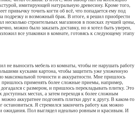
екстурой, имитирующей натуральную древесину. Кроме того,
еет привычку точить когти об всё, что попадается ему под
на подрезку и возможный брак. В итоге, я решил приобрести
хал несколько строительных магазинов в поисках лучшей цены,
ечно, можно было заказать доставку, но я хотел быть уверен,
азложил все упаковки в комнате, готовясь к следующему этапу
шил не выносить мебель из комнаты, чтобы не нарушать работу
 большими кусками картона, чтобы защитить уже уложенную
ло максимальной точности и аккуратности. Мне пришлось
ах пришлось применять более сложные приемы, например,
 догадался с размером, и пришлось перекладывать плитку. Это
х доступных местах, а затем переходя к более сложным
 можно аккуратнее подгонять плитки друг к другу. В каком-то
мог остановиться. Я стремился закончить работу как можно
мои ожидания. Пол выглядел идеально ровным и красивым. И