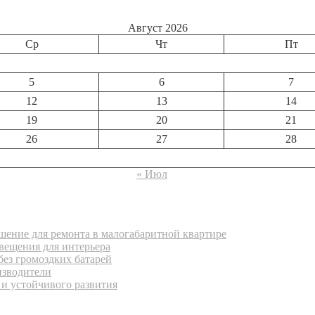
Август 2026
Ср
Чт
Пт
5
6
7
12
13
14
19
20
21
26
27
28
« Июл
ение для ремонта в малогабаритной квартире
вещения для интерьера
без громоздких батарей
изводители
 и устойчивого развития