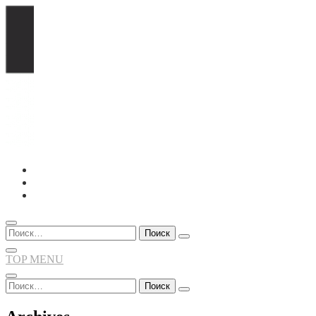
Перейти
к
содержимому
Найти:
TOP MENU
Найти: