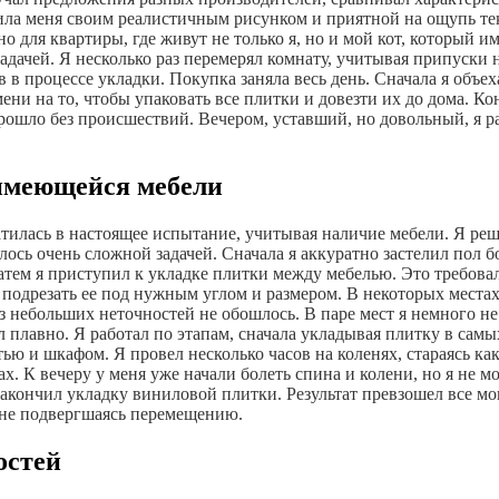
зила меня своим реалистичным рисунком и приятной на ощупь т
 для квартиры, где живут не только я, но и мой кот, который им
адачей. Я несколько раз перемерял комнату, учитывая припуски 
 в процессе укладки. Покупка заняла весь день. Сначала я объе
ни на то, чтобы упаковать все плитки и довезти их до дома. Кон
прошло без происшествий. Вечером, уставший, но довольный, я р
 имеющейся мебели
ратилась в настоящее испытание, учитывая наличие мебели. Я ре
лось очень сложной задачей. Сначала я аккуратно застелил пол
тем я приступил к укладке плитки между мебелью. Это требова
 подрезать ее под нужным углом и размером. В некоторых мест
з небольших неточностей не обошлось. В паре мест я немного не
 плавно. Я работал по этапам, сначала укладывая плитку в самы
ю и шкафом. Я провел несколько часов на коленях, стараясь как
ах. К вечеру у меня уже начали болеть спина и колени, но я не 
я закончил укладку виниловой плитки. Результат превзошел все 
и не подвергшаясь перемещению.
остей