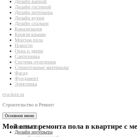
Дизайн ванной
Дизайн гостиной
Дизайн интерьера
Дизайн кухни
Дизайн спальни
Канализация
Кровля крыши
Монтаж пола
Новости
Окна и двери
Сантехника
Система отопления
Строительные материалы
Фасад
Фундамент
Электрика
eva-luxe.ru
Строительство и Ремонт
Основное меню
Мой опыт ремонта пола в квартире с м
Вентиляция
Дизайн интерьера