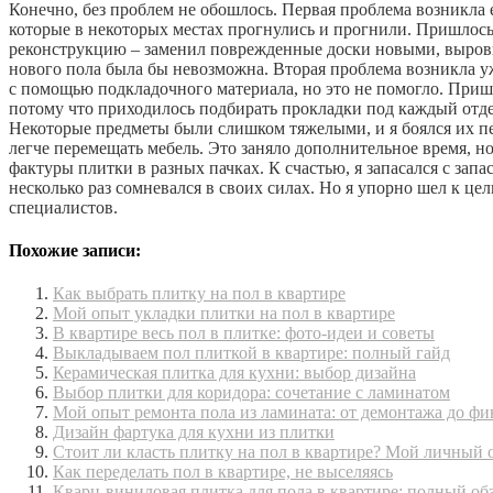
Конечно, без проблем не обошлось. Первая проблема возникла 
которые в некоторых местах прогнулись и прогнили. Пришлось 
реконструкцию – заменил поврежденные доски новыми, выровня
нового пола была бы невозможна. Вторая проблема возникла у
с помощью подкладочного материала, но это не помогло. Приш
потому что приходилось подбирать прокладки под каждый отдел
Некоторые предметы были слишком тяжелыми, и я боялся их п
легче перемещать мебель. Это заняло дополнительное время, н
фактуры плитки в разных пачках. К счастью, я запасался с запа
несколько раз сомневался в своих силах. Но я упорно шел к ц
специалистов.
Похожие записи:
Как выбрать плитку на пол в квартире
Мой опыт укладки плитки на пол в квартире
В квартире весь пол в плитке: фото-идеи и советы
Выкладываем пол плиткой в квартире: полный гайд
Керамическая плитка для кухни: выбор дизайна
Выбор плитки для коридора: сочетание с ламинатом
Мой опыт ремонта пола из ламината: от демонтажа до ф
Дизайн фартука для кухни из плитки
Стоит ли класть плитку на пол в квартире? Мой личный 
Как переделать пол в квартире, не выселяясь
Кварц-виниловая плитка для пола в квартире: полный об