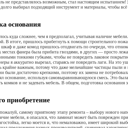
ель не представлялось возможным, стал настоящим испытанием! Я
 я долго выбирал подходящий инструмент и материалы, чтобы всё
ка основания
алось куда сложнее, чем я предполагал, учитывая наличие мебели
й. В итоге, пришлось прибегнуть к помощи строительного ножа.
ть, шкаф и даже комод пришлось отодвигать по очереди, что отн
местах фанера была прибита гвоздями, в других — просто лежала
нными тонкими губками, чтобы не повредить лаковое покрытие м
ры я аккуратно вырезал, стараясь не повредить лаги. На это уш
сь крайне важным, потому что даже мельчайшие частицы пыли и г
ни были достаточно крепкими, поэтому их замена не потребовала
ял основание, используя самовыравнивающуюся смесь. Это была с
ть комков и не задевать мебель. В общем, подготовка основания 
го приобретение
 пожалуй, самому приятному этапу ремонта – выбору нового нап
аличие мебели, я опасался, что ламинат может быть поврежден п
агостойка, легко моется и, что немаловажно, имеет широкий выб
зучал предложения разных производителей, сравнивал характерис