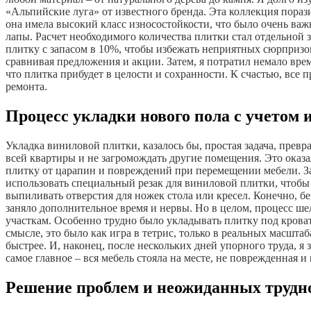
«Альпийские луга» от известного бренда. Эта коллекция пора
она имела высокий класс износостойкости, что было очень важно
лапы. Расчет необходимого количества плитки стал отдельной з
плитку с запасом в 10%, чтобы избежать неприятных сюрпризов
сравнивая предложения и акции. Затем, я потратил немало време
что плитка прибудет в целости и сохранности. К счастью, все 
ремонта.
Процесс укладки нового пола с учетом
Укладка виниловой плитки, казалось бы, простая задача, прев
всей квартиры и не загромождать другие помещения. Это оказа
плитку от царапин и повреждений при перемещении мебели. За
использовать специальный резак для виниловой плитки, чтобы
выпиливать отверстия для ножек стола или кресел. Конечно, бе
заняло дополнительное время и нервы. Но в целом, процесс шел
участкам. Особенно трудно было укладывать плитку под кровать
смысле, это было как игра в тетрис, только в реальных масштаб
быстрее. И, наконец, после нескольких дней упорного труда, 
самое главное – вся мебель стояла на месте, не поврежденная 
Решение проблем и неожиданных трудн