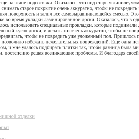
еще на этапе подготовки. Оказалось, что под старым линолеумо
снимать старое покрытие очень аккуратно, чтобы не повредить 
л поверхность и залил все самовыравнивающейся смесью. Это за
же во время укладки ламинированной доски. Оказалось, что в о
лось использовать специальные прокладки, которые поднимали 
ьный кусок доски, и делать это очень аккуратно, чтобы не повр
ередвигать, чтобы не повредить уже уложенный пол. Пришлось 
о позволило избежать нежелательных повреждений. Еще одна неп
сом, и мне удалось подбирать плитки так, чтобы разница была ми
ели, постепенно решая возникающие проблемы. И благодаря своей
инишной отделки
опыт
зор