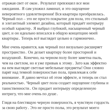
отражая свет от окон․ Результат превзошел все мои
ожидания․ Я сам уложил ламинат, и это ощущение
невероятного удовлетворения! Вся квартира преобразилась․
Черный пол – это не просто покрытие для пола, это стильный
и элегантный элемент дизайна, который придаёт интерьеру
особый характер․ Я выбрал глубокий, насыщенный черный
цвет, и он идеально вписался в общую концепцию моей
квартиры․ Теперь всё выглядит цельно и гармонично․
Мне очень нравится, как черный пол визуально расширяет
пространство․ Он делает квартиру более просторной и
воздушной․ Конечно, на черном полу более заметна пыль,
чем на светлом, но я уже привык к этому․ Зато как эффектно
на нем выглядят светлые мебельные предметы! Они словно
парят над темной поверхностью пола, привлекая к себе
внимание․ Я давно мечтал об этом эффекте, и теперь он стал
реальностью․ Черный цвет пола создает ощущение глубины и
таинственности․ Он придает интерьеру определенную
интригу, что мне очень по душе․
Глядя на блестящую черную поверхность, я чувствую гордость
за свою работу․ Это не просто полы, это результат моего