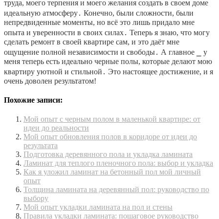
труда, моего терпения и моего желания создать в своем доме
идеальную атмосферу․ Конечно, были сложности, были
непредвиденные моменты, но всё это лишь придало мне
опыта и уверенности в своих силах․ Теперь я знаю, что могу
сделать ремонт в своей квартире сам, и это даёт мне
ощущение полной независимости и свободы․ А главное ⎯ у
меня теперь есть идеально черные полы, которые делают мою
квартиру уютной и стильной․ Это настоящее достижение, и я
очень доволен результатом!
Похожие записи:
Мой опыт с черным полом в маленькой квартире: от
идеи до реальности
Мой опыт обновления полов в коридоре от идеи до
результата
Подготовка деревянного пола и укладка ламината
Ламинат для теплого пленочного пола: выбор и укладка
Как я уложил ламинат на бетонный пол мой личный
опыт
Толщина ламината на деревянный пол: руководство по
выбору
Мой опыт укладки ламината на пол и стены
Правила укладки ламината: пошаговое руководство