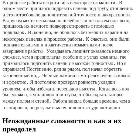
В процессе работы встретились некоторые сложности․ В
одном месте пришлось подрезать панель под трубу отопления,
и это потребовало дополнительной точности и аккуратности․
В другом месте несколько панелей легли не совсем идеально,
пришлось их немного подкорректировать с помощью
подкладок․ И, конечно, не обошлось без мелких царапин на
некоторых панелях в процессе работы․ К счастью, они были
незначительными и практически незаметными после
завершения работы․ Укладывать ламинат оказалось немного
сложнее, чем я предполагал, особенно в углах комнаты, где
приходилось подгонять панели с высокой точностью․ Но я
справился! Постепенно, ряд за рядом, пол начал обретать
законченный вид․ Черный ламинат смотрелся очень стильно
и эффектно․ Я постоянно проверял ровность укладки
уровнем, чтобы избежать перепадов высоты․ Когда весь пол
был уложен, я установил плинтусы, чтобы скрыть зазоры
между полом и стеной․ Работа заняла больше времени, чем я
планировал, но результат меня полностью удовлетворил․
Неожиданные сложности и как я их
преодолел