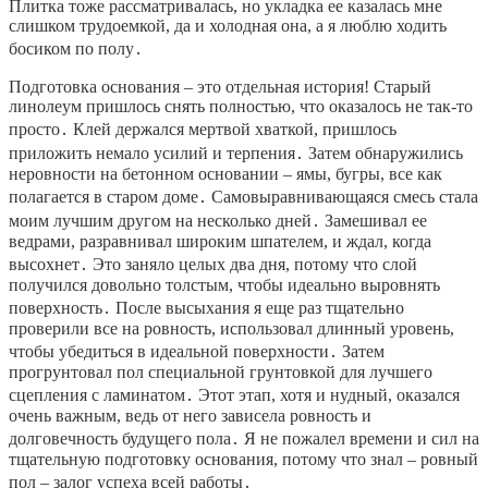
Плитка тоже рассматривалась, но укладка ее казалась мне
слишком трудоемкой, да и холодная она, а я люблю ходить
босиком по полу․
Подготовка основания – это отдельная история! Старый
линолеум пришлось снять полностью, что оказалось не так-то
просто․ Клей держался мертвой хваткой, пришлось
приложить немало усилий и терпения․ Затем обнаружились
неровности на бетонном основании – ямы, бугры, все как
полагается в старом доме․ Самовыравнивающаяся смесь стала
моим лучшим другом на несколько дней․ Замешивал ее
ведрами, разравнивал широким шпателем, и ждал, когда
высохнет․ Это заняло целых два дня, потому что слой
получился довольно толстым, чтобы идеально выровнять
поверхность․ После высыхания я еще раз тщательно
проверили все на ровность, использовал длинный уровень,
чтобы убедиться в идеальной поверхности․ Затем
прогрунтовал пол специальной грунтовкой для лучшего
сцепления с ламинатом․ Этот этап, хотя и нудный, оказался
очень важным, ведь от него зависела ровность и
долговечность будущего пола․ Я не пожалел времени и сил на
тщательную подготовку основания, потому что знал – ровный
пол – залог успеха всей работы․