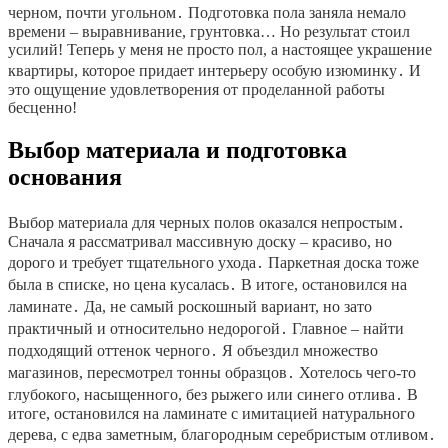
черном, почти угольном․ Подготовка пола заняла немало
времени – выравнивание, грунтовка… Но результат стоил
усилий! Теперь у меня не просто пол, а настоящее украшение
квартиры, которое придает интерьеру особую изюминку․ И
это ощущение удовлетворения от проделанной работы
бесценно!
Выбор материала и подготовка
основания
Выбор материала для черных полов оказался непростым․
Сначала я рассматривал массивную доску – красиво, но
дорого и требует тщательного ухода․ Паркетная доска тоже
была в списке, но цена кусалась․ В итоге, остановился на
ламинате․ Да, не самый роскошный вариант, но зато
практичный и относительно недорогой․ Главное – найти
подходящий оттенок черного․ Я объездил множество
магазинов, пересмотрел тонны образцов․ Хотелось чего-то
глубокого, насыщенного, без рыжего или синего отлива․ В
итоге, остановился на ламинате с имитацией натурального
дерева, с едва заметным, благородным серебристым отливом․