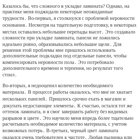
Казалось бы, что сложного в укладке ламината? Однако, на
практике меня поджидали некоторые неожиданные
трудности․ Во-первых, я столкнулся с проблемой неровности
основания․ Несмотря на тщательную подготовку, в некоторых
местах оставались небольшие перепады высот․ Это создавало
сложности при укладке ламината, панели не ложились
идеально ровно, образовывались небольшие щели․ Для
решения этой проблемы мне пришлось использовать
дополнительные подкладки под отдельные панели, чтобы
компенсировать неровности пола․ Это потребовало
дополнительного времени и терпения, но результат того
стоил․
Во-вторых, я недооценил количество необходимого
материала․ В процессе работы оказалось, что мне не хватает
нескольких панелей․ Пришлось срочно ехать в магазин и
докупать недостающие элементы․ К счастью, остался тот же
оттенок ламината, и я смог завершить работу без видимых
разрывов в цвете․ Это научило меня впредь более тщательно
расчитывать необходимое количество материала, с учетом
возможных потерь․ В-третьих, черный цвет ламината
оказался очень требователен к чистоте․ Любая пылинка или