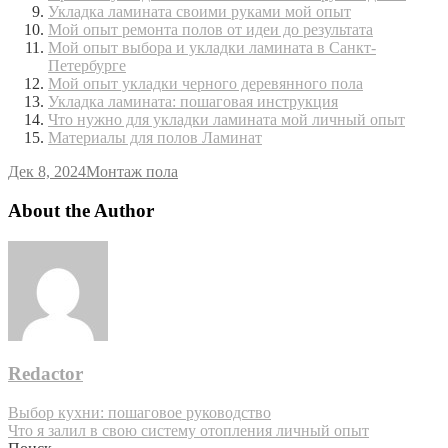
Укладка ламината своими руками мой опыт
Мой опыт ремонта полов от идеи до результата
Мой опыт выбора и укладки ламината в Санкт-
Петербурге
Мой опыт укладки черного деревянного пола
Укладка ламината: пошаговая инструкция
Что нужно для укладки ламината мой личный опыт
Материалы для полов Ламинат
Дек 8, 2024
Монтаж пола
About the Author
Redactor
Навигация
Выбор кухни: пошаговое руководство
Что я залил в свою систему отопления личный опыт
по