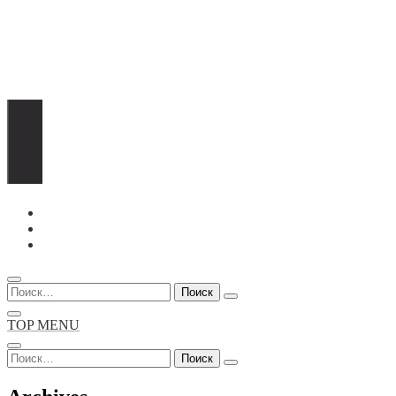
Перейти
к
содержимому
Найти:
TOP MENU
Найти: