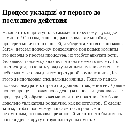
Процесс укладки⁚ от первого до
последнего действия
Наконец-то, я приступил к самому интересному – укладке
ламината! Сначала, конечно, распаковал все коробки,
проверил количество панелей, и убедился, что все в порядке․
Затем, нарезал подложку, подходящую под размер комнаты,
это довольно простая процедура, но требует аккуратности․
Укладывал подложку внахлест, чтобы избежать щелей․ По
инструкции, начинать укладку ламината нужно от стены, с
небольшим зазором для температурной компенсации․ Для
этого я использовал специальные клинья․ Первую панель
положил аккуратно, строго по уровню, и закрепил ее․ Дальше
пошло проще – каждая последующая панель защелкивалась с
предыдущей, образовывая монолитное полотно․ Это было
довольно увлекательное занятие, как конструктор․ Я следил
за тем, чтобы шов между панелями был ровным и
незаметным, использовал резиновый молоток, чтобы дожать
панели друг к другу в труднодоступных местах․