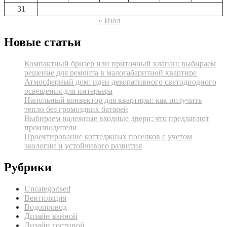
31
« Июл
Новые статьи
Компактный бризер или приточный клапан: выбираем
решение для ремонта в малогабаритной квартире
Атмосферный дом: идеи декоративного светодиодного
освещения для интерьера
Напольный конвектор для квартиры: как получить
тепло без громоздких батарей
Выбираем надежные входные двери: что предлагают
производители
Проектирование коттеджных поселков с учетом
экологии и устойчивого развития
Рубрики
Uncategorised
Вентиляция
Водопровод
Дизайн ванной
Дизайн гостиной