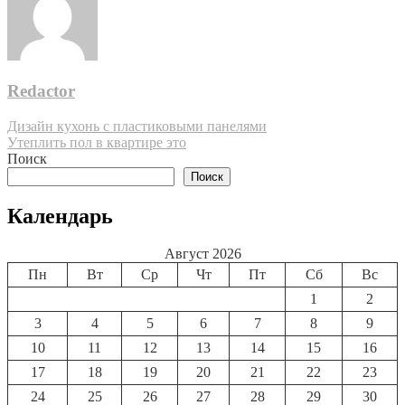
Redactor
Навигация
Дизайн кухонь с пластиковыми панелями
Утеплить пол в квартире это
по
Поиск
записям
Поиск
Календарь
Август 2026
Пн
Вт
Ср
Чт
Пт
Сб
Вс
1
2
3
4
5
6
7
8
9
10
11
12
13
14
15
16
17
18
19
20
21
22
23
24
25
26
27
28
29
30