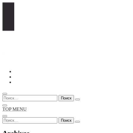
Перейти
к
содержимому
Найти:
TOP MENU
Найти: