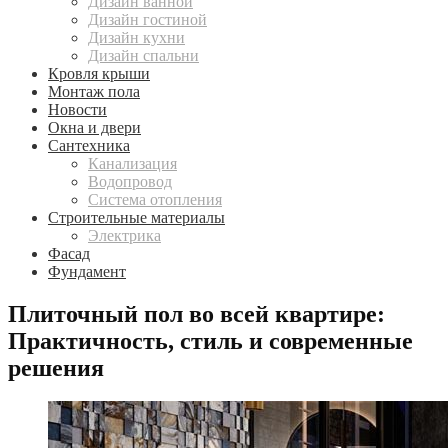
Дизайн ванной
Дизайн гостиной
Дизайн кухни
Дизайн спальни
Кровля крыши
Монтаж пола
Новости
Окна и двери
Сантехника
Канализация
Водопровод
Система отопления
Строительные материалы
Электрика
Фасад
Фундамент
Плиточный пол во всей квартире:
Практичность, стиль и современные
решения