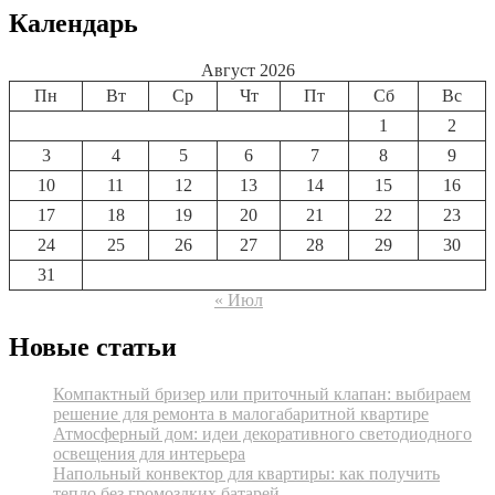
Календарь
Август 2026
Пн
Вт
Ср
Чт
Пт
Сб
Вс
1
2
3
4
5
6
7
8
9
10
11
12
13
14
15
16
17
18
19
20
21
22
23
24
25
26
27
28
29
30
31
« Июл
Новые статьи
Компактный бризер или приточный клапан: выбираем
решение для ремонта в малогабаритной квартире
Атмосферный дом: идеи декоративного светодиодного
освещения для интерьера
Напольный конвектор для квартиры: как получить
тепло без громоздких батарей