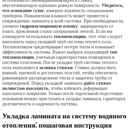
использовать самовыравнивающуюся стяжку,
обеспечивающую идеально ровную поверхность.
Убедитесь,
что основание сухое
, измерьте влажность специальным
прибором. Повышенная влажность может привести к
повреждению ламината и всей системы. При необходимости,
уложите
гидроизоляционную пленку
, защищающую от
влаги, проклеивая стыки специальной лентой. Если вы
планируете использовать
теплоизоляцию
, этот этап следует
выполнить перед укладкой труб системы теплого пола.
Теплоизоляция предотвращает потери тепла и повышает
эффективность системы. Важно выбрать подходящий
тип
теплоизоляции
, учитывая характеристики помещения и
системы отопления. После укладки труб системы теплого
пола выполняется
заливка стяжки
. Стяжка должна быть
ровной, прочной и достаточно толстой, чтобы обеспечить
равномерное распределение тепла и защитить трубы от
повреждений. Перед укладкой ламината
дайте стяжке
полностью высохнуть
, чтобы избежать деформации
напольного покрытия. Только после тщательной подготовки
основания можно приступать к укладке ламината, гарантируя
долговечность и надежность системы.
Укладка ламината на систему водяного
отопления⁚ пошаговая инструкция