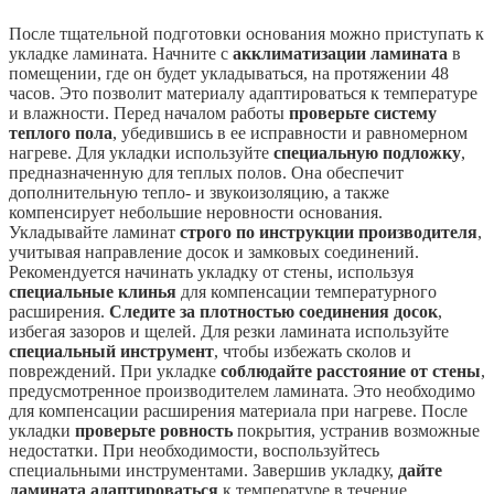
После тщательной подготовки основания можно приступать к
укладке ламината. Начните с
акклиматизации ламината
в
помещении, где он будет укладываться, на протяжении 48
часов. Это позволит материалу адаптироваться к температуре
и влажности. Перед началом работы
проверьте систему
теплого пола
, убедившись в ее исправности и равномерном
нагреве. Для укладки используйте
специальную подложку
,
предназначенную для теплых полов. Она обеспечит
дополнительную тепло- и звукоизоляцию, а также
компенсирует небольшие неровности основания.
Укладывайте ламинат
строго по инструкции производителя
,
учитывая направление досок и замковых соединений.
Рекомендуется начинать укладку от стены, используя
специальные клинья
для компенсации температурного
расширения.
Следите за плотностью соединения досок
,
избегая зазоров и щелей. Для резки ламината используйте
специальный инструмент
, чтобы избежать сколов и
повреждений. При укладке
соблюдайте расстояние от стены
,
предусмотренное производителем ламината. Это необходимо
для компенсации расширения материала при нагреве. После
укладки
проверьте ровность
покрытия, устранив возможные
недостатки. При необходимости, воспользуйтесь
специальными инструментами. Завершив укладку,
дайте
ламината адаптироваться
к температуре в течение