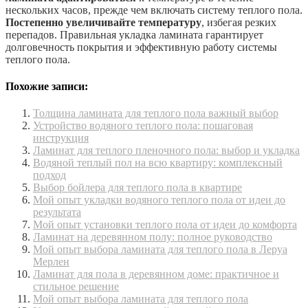
нескольких часов, прежде чем включать систему теплого пола.
Постепенно увеличивайте температуру
, избегая резких
перепадов. Правильная укладка ламината гарантирует
долговечность покрытия и эффективную работу системы
теплого пола.
Похожие записи:
Толщина ламината для теплого пола важный выбор
Устройство водяного теплого пола: пошаговая
инструкция
Ламинат для теплого пленочного пола: выбор и укладка
Водяной теплый пол на всю квартиру: комплексный
подход
Выбор бойлера для теплого пола в квартире
Мой опыт укладки водяного теплого пола от идеи до
результата
Мой опыт установки теплого пола от идеи до комфорта
Ламинат на деревянном полу: полное руководство
Мой опыт выбора ламината для теплого пола в Леруа
Мерлен
Ламинат для пола в деревянном доме: практичное и
стильное решение
Мой опыт выбора ламината для теплого пола