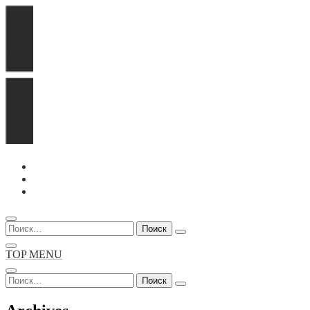
Перейти
к
содержимому
Найти:
TOP MENU
Найти: