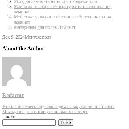
Укладка ламината на теплый водяной пол
Мой опыт выбора температуры теплого пола под
ламинат
Мой опыт укладки плёночного тёплого пола под
ламинат
Материалы для полов Ламинат
Дек 9, 2024
Монтаж пола
About the Author
Redactor
Навигация
Утепление моего брусового дома снаружи личный опыт
Моя кухня до и после установки лестницы
по
Поиск
записям
Поиск