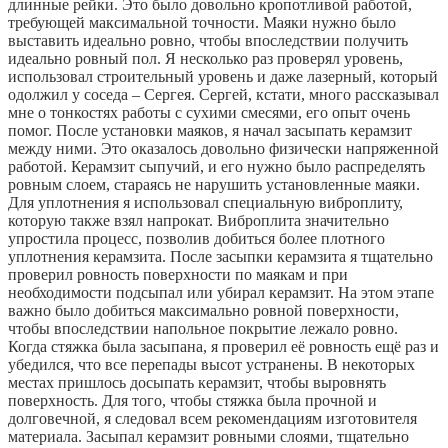
длинные рейки. Это было довольно кропотливой работой,
требующей максимальной точности. Маяки нужно было
выставить идеально ровно, чтобы впоследствии получить
идеально ровный пол. Я несколько раз проверял уровень,
использовал строительный уровень и даже лазерный, который
одолжил у соседа – Сергея. Сергей, кстати, много рассказывал
мне о тонкостях работы с сухими смесями, его опыт очень
помог. После установки маяков, я начал засыпать керамзит
между ними. Это оказалось довольно физически напряженной
работой. Керамзит сыпучий, и его нужно было распределять
ровным слоем, стараясь не нарушить установленные маяки.
Для уплотнения я использовал специальную виброплиту,
которую также взял напрокат. Виброплита значительно
упростила процесс, позволив добиться более плотного
уплотнения керамзита. После засыпки керамзита я тщательно
проверил ровность поверхности по маякам и при
необходимости подсыпал или убирал керамзит. На этом этапе
важно было добиться максимально ровной поверхности,
чтобы впоследствии напольное покрытие лежало ровно.
Когда стяжка была засыпана, я проверил её ровность ещё раз и
убедился, что все перепады высот устранены. В некоторых
местах пришлось досыпать керамзит, чтобы выровнять
поверхность. Для того, чтобы стяжка была прочной и
долговечной, я следовал всем рекомендациям изготовителя
материала. Засыпал керамзит ровными слоями, тщательно