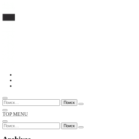
Перейти
к
содержимому
Найти:
TOP MENU
Найти: