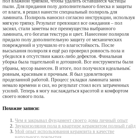
пол влажной тряпкой, чтобы удалить оставшиеся частицы
пыли. Для придания полу дополнительного блеска и защиты
от влаги, я решил нанести специальный полироль для
ламината. Полироль наносил согласно инструкции, используя
мягкую тряпку. Результат превзошел все ожидания – пол
засиял, стали заметны все преимущества выбранного
ламината, его богатая текстура и цвет. Нанесение полироля
придало полу дополнительную защиту от механических
повреждений и улучшило его влагостойкость. После
высыхания полироля я ещё раз проверил ровность пола и
убедился в отсутствии каких-либо дефектов. Финальная
уборка была тщательной и дотошной. Все инструменты были
убраны, мусор вынесен. В итоге, пол получился идеальным⁚
ровным, красивым и прочным. Я был удовлетворен
проделанной работой. Процесс укладки ламината занял
немало времени и сил, но результат стоил всех затраченных
усилий. Теперь я могу наслаждаться красотой и комфортом
своего нового пола.
Похожие записи:
Чем я закрывал фундамент своего дома личный опыт
Звукоизоляция пола в квартире керамзитом полный гайд
Мой опыт использования керамзита в качестве
напольного покрытия