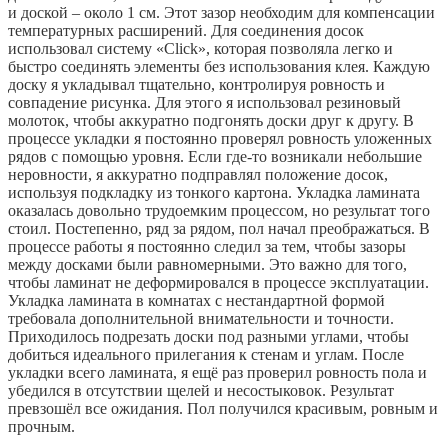
и доской – около 1 см. Этот зазор необходим для компенсации
температурных расширений. Для соединения досок
использовал систему «Click», которая позволяла легко и
быстро соединять элементы без использования клея. Каждую
доску я укладывал тщательно, контролируя ровность и
совпадение рисунка. Для этого я использовал резиновый
молоток, чтобы аккуратно подгонять доски друг к другу. В
процессе укладки я постоянно проверял ровность уложенных
рядов с помощью уровня. Если где-то возникали небольшие
неровности, я аккуратно подправлял положение досок,
используя подкладку из тонкого картона. Укладка ламината
оказалась довольно трудоемким процессом, но результат того
стоил. Постепенно, ряд за рядом, пол начал преображаться. В
процессе работы я постоянно следил за тем, чтобы зазоры
между досками были равномерными. Это важно для того,
чтобы ламинат не деформировался в процессе эксплуатации.
Укладка ламината в комнатах с нестандартной формой
требовала дополнительной внимательности и точности.
Приходилось подрезать доски под разными углами, чтобы
добиться идеального прилегания к стенам и углам. После
укладки всего ламината, я ещё раз проверил ровность пола и
убедился в отсутствии щелей и несостыковок. Результат
превзошёл все ожидания. Пол получился красивым, ровным и
прочным.