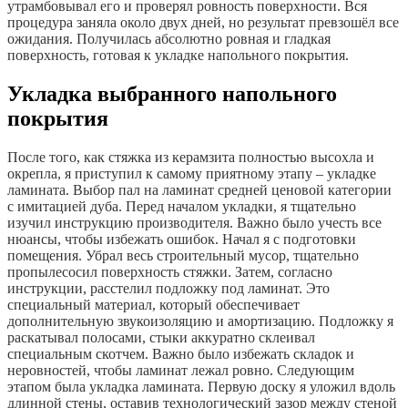
утрамбовывал его и проверял ровность поверхности. Вся
процедура заняла около двух дней, но результат превзошёл все
ожидания. Получилась абсолютно ровная и гладкая
поверхность, готовая к укладке напольного покрытия.
Укладка выбранного напольного
покрытия
После того, как стяжка из керамзита полностью высохла и
окрепла, я приступил к самому приятному этапу – укладке
ламината. Выбор пал на ламинат средней ценовой категории
с имитацией дуба. Перед началом укладки, я тщательно
изучил инструкцию производителя. Важно было учесть все
нюансы, чтобы избежать ошибок. Начал я с подготовки
помещения. Убрал весь строительный мусор, тщательно
пропылесосил поверхность стяжки. Затем, согласно
инструкции, расстелил подложку под ламинат. Это
специальный материал, который обеспечивает
дополнительную звукоизоляцию и амортизацию. Подложку я
раскатывал полосами, стыки аккуратно склеивал
специальным скотчем. Важно было избежать складок и
неровностей, чтобы ламинат лежал ровно. Следующим
этапом была укладка ламината. Первую доску я уложил вдоль
длинной стены, оставив технологический зазор между стеной