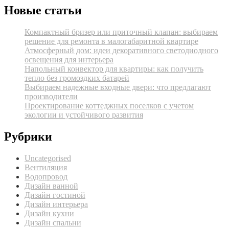
Новые статьи
Компактный бризер или приточный клапан: выбираем
решение для ремонта в малогабаритной квартире
Атмосферный дом: идеи декоративного светодиодного
освещения для интерьера
Напольный конвектор для квартиры: как получить
тепло без громоздких батарей
Выбираем надежные входные двери: что предлагают
производители
Проектирование коттеджных поселков с учетом
экологии и устойчивого развития
Рубрики
Uncategorised
Вентиляция
Водопровод
Дизайн ванной
Дизайн гостиной
Дизайн интерьера
Дизайн кухни
Дизайн спальни