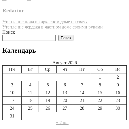
Redactor
Навигация
Утепление пола в каркасном доме на сваях
Утепление чердака в частном доме своими руками
по
Поиск
записям
Поиск
Календарь
Август 2026
Пн
Вт
Ср
Чт
Пт
Сб
Вс
1
2
3
4
5
6
7
8
9
10
11
12
13
14
15
16
17
18
19
20
21
22
23
24
25
26
27
28
29
30
31
« Июл