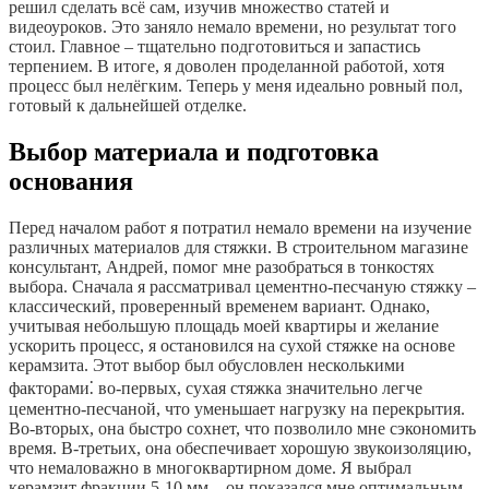
решил сделать всё сам, изучив множество статей и
видеоуроков. Это заняло немало времени, но результат того
стоил. Главное – тщательно подготовиться и запастись
терпением. В итоге, я доволен проделанной работой, хотя
процесс был нелёгким. Теперь у меня идеально ровный пол,
готовый к дальнейшей отделке.
Выбор материала и подготовка
основания
Перед началом работ я потратил немало времени на изучение
различных материалов для стяжки. В строительном магазине
консультант, Андрей, помог мне разобраться в тонкостях
выбора. Сначала я рассматривал цементно-песчаную стяжку –
классический, проверенный временем вариант. Однако,
учитывая небольшую площадь моей квартиры и желание
ускорить процесс, я остановился на сухой стяжке на основе
керамзита. Этот выбор был обусловлен несколькими
факторами⁚ во-первых, сухая стяжка значительно легче
цементно-песчаной, что уменьшает нагрузку на перекрытия.
Во-вторых, она быстро сохнет, что позволило мне сэкономить
время. В-третьих, она обеспечивает хорошую звукоизоляцию,
что немаловажно в многоквартирном доме. Я выбрал
керамзит фракции 5-10 мм – он показался мне оптимальным