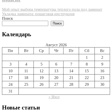
Навигация
Мой опыт выбора температуры теплого пола под ламинат
Укладка ламината: пошаговая инструкция
по
Поиск
записям
Поиск
Календарь
Август 2026
Пн
Вт
Ср
Чт
Пт
Сб
Вс
1
2
3
4
5
6
7
8
9
10
11
12
13
14
15
16
17
18
19
20
21
22
23
24
25
26
27
28
29
30
31
« Июл
Новые статьи