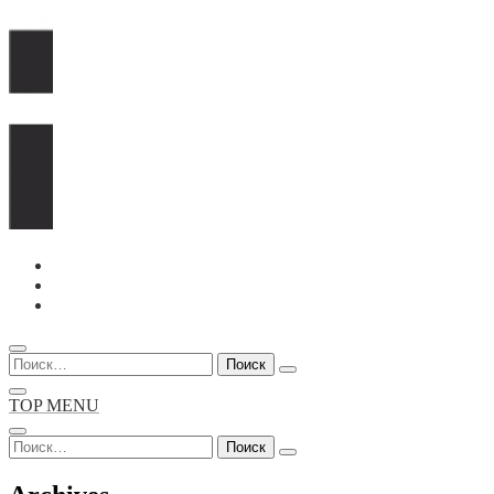
Перейти
к
содержимому
Найти:
TOP MENU
Найти: