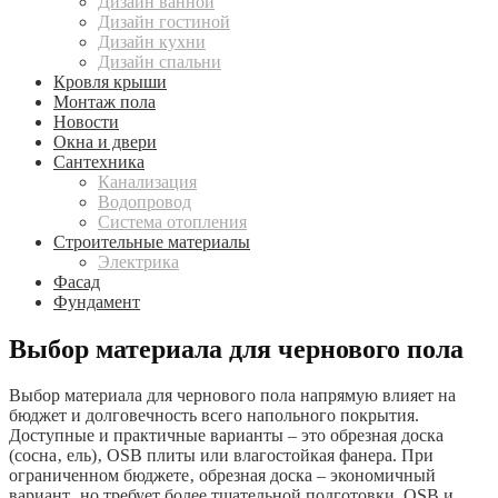
Дизайн ванной
Дизайн гостиной
Дизайн кухни
Дизайн спальни
Кровля крыши
Монтаж пола
Новости
Окна и двери
Сантехника
Канализация
Водопровод
Система отопления
Строительные материалы
Электрика
Фасад
Фундамент
Выбор материала для чернового пола
Выбор материала для чернового пола напрямую влияет на
бюджет и долговечность всего напольного покрытия.
Доступные и практичные варианты – это обрезная доска
(сосна‚ ель)‚ OSB плиты или влагостойкая фанера. При
ограниченном бюджете‚ обрезная доска – экономичный
вариант‚ но требует более тщательной подготовки. OSB и