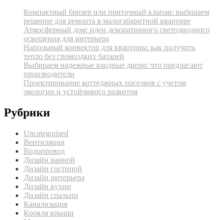
Компактный бризер или приточный клапан: выбираем
решение для ремонта в малогабаритной квартире
Атмосферный дом: идеи декоративного светодиодного
освещения для интерьера
Напольный конвектор для квартиры: как получить
тепло без громоздких батарей
Выбираем надежные входные двери: что предлагают
производители
Проектирование коттеджных поселков с учетом
экологии и устойчивого развития
Рубрики
Uncategorised
Вентиляция
Водопровод
Дизайн ванной
Дизайн гостиной
Дизайн интерьера
Дизайн кухни
Дизайн спальни
Канализация
Кровля крыши