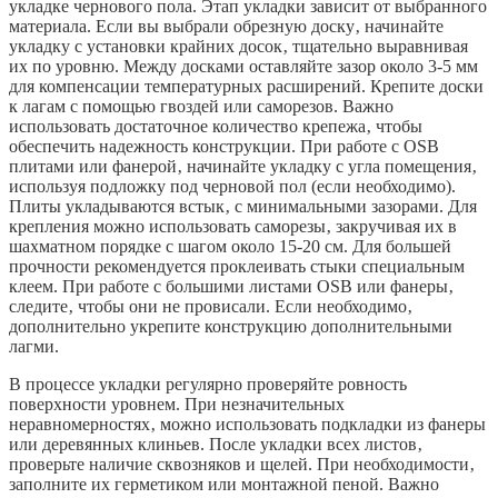
укладке чернового пола. Этап укладки зависит от выбранного
материала. Если вы выбрали обрезную доску‚ начинайте
укладку с установки крайних досок‚ тщательно выравнивая
их по уровню. Между досками оставляйте зазор около 3-5 мм
для компенсации температурных расширений. Крепите доски
к лагам с помощью гвоздей или саморезов. Важно
использовать достаточное количество крепежа‚ чтобы
обеспечить надежность конструкции. При работе с OSB
плитами или фанерой‚ начинайте укладку с угла помещения‚
используя подложку под черновой пол (если необходимо).
Плиты укладываются встык‚ с минимальными зазорами. Для
крепления можно использовать саморезы‚ закручивая их в
шахматном порядке с шагом около 15-20 см. Для большей
прочности рекомендуется проклеивать стыки специальным
клеем. При работе с большими листами OSB или фанеры‚
следите‚ чтобы они не провисали. Если необходимо‚
дополнительно укрепите конструкцию дополнительными
лагми.
В процессе укладки регулярно проверяйте ровность
поверхности уровнем. При незначительных
неравномерностях‚ можно использовать подкладки из фанеры
или деревянных клиньев. После укладки всех листов‚
проверьте наличие сквозняков и щелей. При необходимости‚
заполните их герметиком или монтажной пеной. Важно