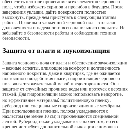
обеспечить плотное прилегание всех элементов чернового
пола‚ чтобы избежать скрипов и прогибов в будущем. После
завершения укладки‚ дайте поверхности полностью
высохнуть‚ прежде чем приступать к следующим этапам
работы. Правильно уложенный черновой пол – это залог
долговечности и надежности всего напольного покрытия. Не
забывайте о безопасности работы и соблюдении техники
безопасности.
Защита от влаги и звукоизоляция
Защита чернового пола от влаги и обеспечение звукоизоляции
– важные аспекты‚ влияющие на комфорт и долговечность
напольного покрытия. Даже в квартирах‚ где не ожидается
постоянного воздействия влаги‚ гидроизоляция чернового
пола является желательной мерой предосторожности. Она
защитит от случайных проливов воды или протечек с верхних
этажей. Для гидроизоляции можно использовать недорогие‚
но эффективные материалы⁚ полиэтиленовую пленку‚
рубероид или специальные гидроизоляционные мембраны.
При использовании пленки‚ полосы укладываются с
нахлестом (не менее 10 см) и проклеиваются специальной
лентой. Рубероид также укладывается с нахлестом‚ но его
крепление требует дополнительной фиксации с помощью