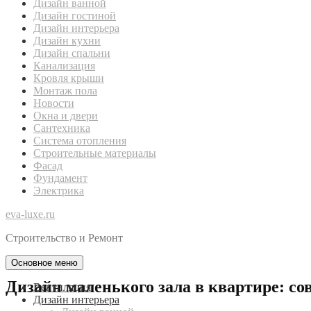
Дизайн ванной
Дизайн гостиной
Дизайн интерьера
Дизайн кухни
Дизайн спальни
Канализация
Кровля крыши
Монтаж пола
Новости
Окна и двери
Сантехника
Система отопления
Строительные материалы
Фасад
Фундамент
Электрика
eva-luxe.ru
Строительство и Ремонт
Основное меню
Дизайн маленького зала в квартире: со
Вентиляция
Дизайн интерьера