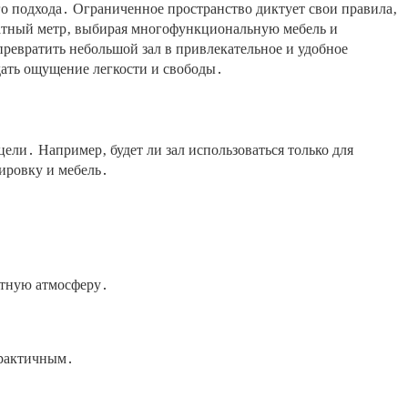
о подхода․ Ограниченное пространство диктует свои правила‚
дратный метр‚ выбирая многофункциональную мебель и
ревратить небольшой зал в привлекательное и удобное
дать ощущение легкости и свободы․
ли․ Например‚ будет ли зал использоваться только для
ировку и мебель․
ютную атмосферу․
практичным․