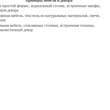
Примеры мебели и декора
н простой формы‚ журнальный столик‚ встроенные шкафы‚
мум декора
янная мебель‚ текстиль из натуральных материалов‚ свечи‚
ния
ьная мебель‚ стеклянные столики‚ встроенная техника‚
малистичный декор