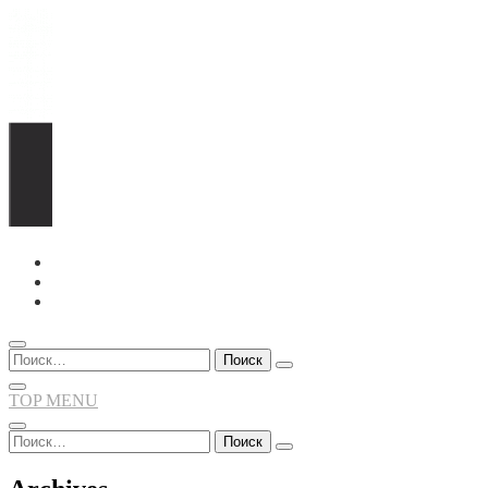
Перейти
к
содержимому
Найти:
TOP MENU
Найти: