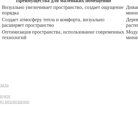
Преимущества для маленьких помещений
Визуально увеличивает пространство‚ создает ощущение
Дива
порядка
мини
Создает атмосферу тепла и комфорта‚ визуально
Дерев
расширяет пространство
расте
Оптимизация пространства‚ использование современных
Модул
технологий
мини
зала
-идеи
до реализации