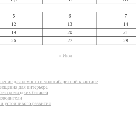
5
6
7
12
13
14
19
20
21
26
27
28
« Июл
ение для ремонта в малогабаритной квартире
вещения для интерьера
без громоздких батарей
изводители
 и устойчивого развития