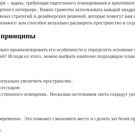
ре – задача‚ требующая тщательного планирования и креативног
мфортного интерьера․ Важно грамотно использовать каждый ква
ных стратегий и дизайнерских решений‚ которые помогут вам п
енького зала способен визуально расширить пространство и соз
е принципы
ьно проанализировать его особенности и определить основные це
щей? Исходя из этого‚ можно выбрать наиболее подходящую план
визуально увеличить пространство․
сессуаров․
усственного освещения․ Несколько источников света создадут у
временно․ Это поможет сэкономить место и сделать зал более 
о․