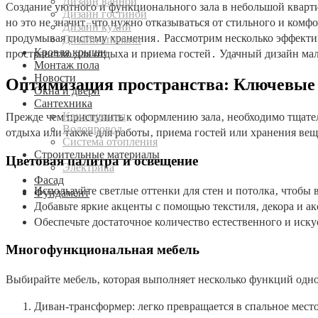
Дизайн ванной
Создание уютного и функционального зала в небольшой кварти
Дизайн гостиной
но это не значит‚ что нужно отказываться от стильного и ко
Дизайн кухни
продумывая систему хранения․ Рассмотрим несколько эффектив
Дизайн спальни
Кровля крыши
пространство для отдыха и приема гостей․ Удачный дизайн мал
Монтаж пола
Новости
Оптимизация пространства: Ключевы
Окна и двери
Сантехника
Канализация
Прежде чем приступить к оформлению зала‚ необходимо тщател
Водопровод
отдыха или также для работы‚ приема гостей или хранения ве
Система отопления
Строительные материалы
Цветовая палитра и освещение
Электрика
Фасад
Используйте светлые оттенки для стен и потолка‚ чтобы 
Фундамент
Добавьте яркие акценты с помощью текстиля‚ декора и ак
Обеспечьте достаточное количество естественного и иск
Многофункциональная мебель
Выбирайте мебель‚ которая выполняет несколько функций одно
Диван-трансформер: легко превращается в спальное мест