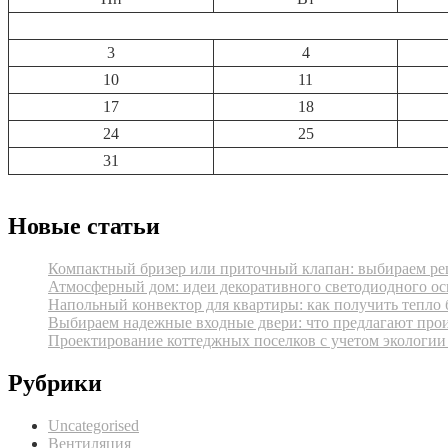
3
4
10
11
17
18
24
25
31
Новые статьи
Компактный бризер или приточный клапан: выбираем реш
Атмосферный дом: идеи декоративного светодиодного ос
Напольный конвектор для квартиры: как получить тепло 
Выбираем надежные входные двери: что предлагают про
Проектирование коттеджных поселков с учетом экологии
Рубрики
Uncategorised
Вентиляция