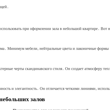
ещей․
спользовать при оформлении зала в небольшой квартире․ Вот н
ма․ Минимум мебели‚ нейтральные цвета и лаконичные формы п
ктерные черты скандинавского стиля․ Он создает атмосферу теп
чность и элегантность․ Он отличается четкими линиями‚ испол
 небольших залов