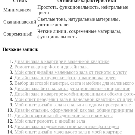
Стиль
Основные характеристики
Простота‚ функциональность‚ нейтральные
Минимализм
цвета
Светлые тона‚ натуральные материалы‚
Скандинавский
уютные детали
Четкие линии‚ современные материалы‚
Современный
функциональность
Похожие записи:
Дизайн зала в квартире в маленькой квартире
Ремонт квартир Фото и дизайн зала
Мой опыт дизайна маленького зала от тесноты к уюту
Дизайн зала в хрущевке: фото, планировка, идеи
Выбор цветовой палитры, света и мебели для маленького 
Дизайн зала без спальни: функциональное зонирование
Дизайн зала в квартире комбинированными обоями фото
Мой опыт переделки зала в панельной квартире: от идеи 
Мой опыт: дизайн зала и спальни в одном пространстве
Дизайн спальни, оформленной как зал: общие принципы
Дизайн квартиры: объединение зала и комнаты
Мой опыт ремонта и дизайна зала
Дизайн зала в однокомнатной квартире фото-идеи
Мой опыт: дизайн маленького зала в моей квартире