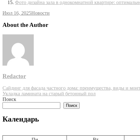
Фото дизайна зала в однокомнатной квартире: оптимальн
Июл 16, 2025
Новости
About the Author
Redactor
Навигация
Сайдинг для фасада частного дома: преимущества, виды и мон
Укладка ламината на старый бетонный пол
по
Поиск
записям
Поиск
Календарь
Пн
Вт