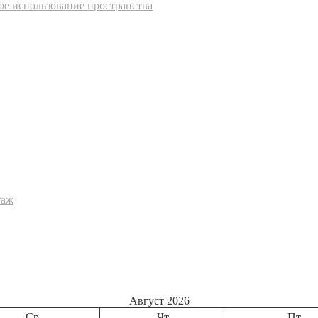
ое использование пространства
таж
Август 2026
Ср
Чт
Пт