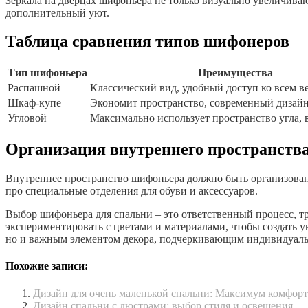
Зеркала на дверцах шифоньера не только визуально увеличива
дополнительный уют.
Таблица сравнения типов шифонеров
Тип шифоньера
Преимущества
Распашной
Классический вид, удобный доступ ко всем в
Шкаф-купе
Экономит пространство, современный дизайн
Угловой
Максимально использует пространство угла, 
Организация внутреннего пространств
Внутреннее пространство шифоньера должно быть организовано
про специальные отделения для обуви и аксессуаров.
Выбор шифоньера для спальни – это ответственный процесс, т
экспериментировать с цветами и материалами, чтобы создать
но и важным элементом декора, подчеркивающим индивидуальн
Похожие записи:
Дизайн для очень маленькой спальни: Максимум комфор
Дизайн спальни с люстрами: выбор стиля и освещения