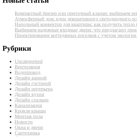
Новые статьи
Компактный бризер или приточный клапан: выбираем реш
Атмосферный дом: идеи декоративного светодиодного ос
Напольный конвектор для квартиры: как получить тепло 
Выбираем надежные входные двери: что предлагают про
Проектирование коттеджных поселков с учетом экологии
Рубрики
Uncategorised
Вентиляция
Водопровод
Дизайн ванной
Дизайн гостиной
Дизайн интерьера
Дизайн кухни
Дизайн спальни
Канализация
Кровля крыши
Монтаж пола
Новости
Окна и двери
Сантехника