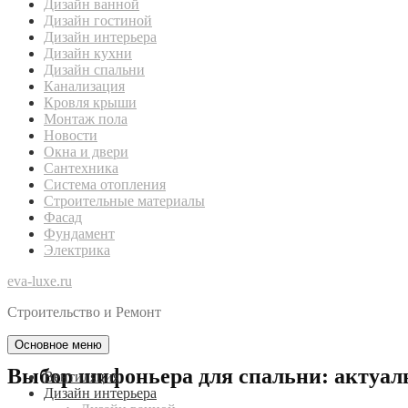
Дизайн ванной
Дизайн гостиной
Дизайн интерьера
Дизайн кухни
Дизайн спальни
Канализация
Кровля крыши
Монтаж пола
Новости
Окна и двери
Сантехника
Система отопления
Строительные материалы
Фасад
Фундамент
Электрика
eva-luxe.ru
Строительство и Ремонт
Основное меню
Выбор шифоньера для спальни: актуал
Вентиляция
Дизайн интерьера