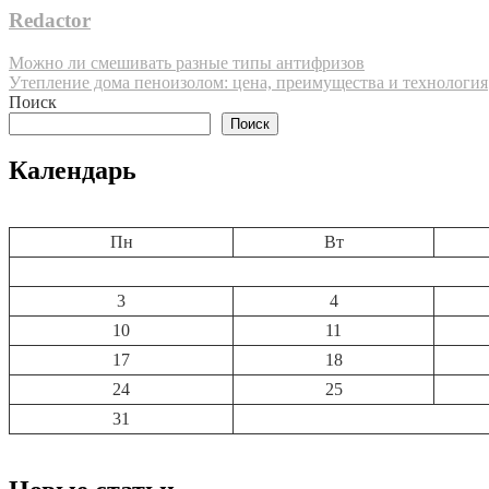
Redactor
Навигация
Можно ли смешивать разные типы антифризов
Утепление дома пеноизолом: цена, преимущества и технология
по
Поиск
записям
Поиск
Календарь
Пн
Вт
3
4
10
11
17
18
24
25
31