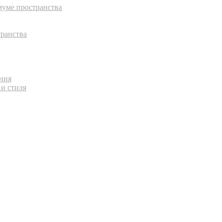
муме пространства
транства
ения
 и стиля