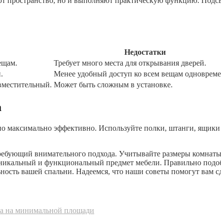
ют пространство, но и выполняют практическую функцию. Подсв
Недостатки
ещам.
Требует много места для открывания дверей.
.
Менее удобный доступ ко всем вещам одновреме
вместительный.
Может быть сложным в установке.
а
 максимально эффективно. Используйте полки, штанги, ящики и
ребующий внимательного подхода. Учитывайте размеры комнаты,
 уникальный и функциональный предмет мебели. Правильно подо
ость вашей спальни. Надеемся, что наши советы помогут вам с
та на минимальной площади