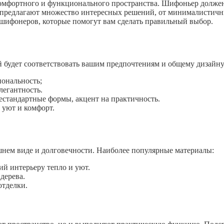
комфортного и функционального пространства. Шифоньер должен
предлагают множество интересных решений, от минималистичны
 шифонеров, которые помогут вам сделать правильный выбор.
й будет соответствовать вашим предпочтениям и общему дизайну
ональность;
легантность.
естандартные формы, акцент на практичность.
 уют и комфорт.
шнем виде и долговечности. Наиболее популярные материалы:
й интерьеру тепло и уют.
дерева.
отделки.