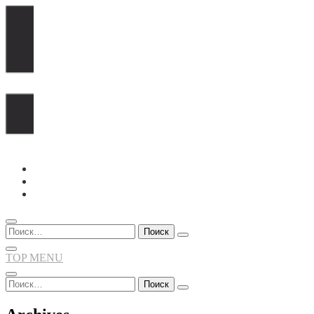
Перейти
к
содержимому
Найти:
TOP MENU
Найти: