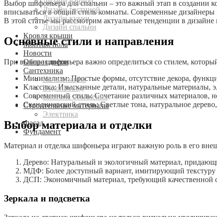
Дизайн ванной
Выбор шифоньера для спальни – это важный этап в создании 
Дизайн гостиной
вписываться в общий стиль комнаты. Современные дизайнеры 
Дизайн кухни
В этой статье мы рассмотрим актуальные тенденции в дизайне
Дизайн спальни
Кровля крыши
Основные стили и направления
Монтаж пола
Новости
Окна и двери
При выборе шифоньера важно определиться со стилем, которы
Сантехника
Минимализм: Простые формы, отсутствие декора, функци
Канализация
Классика: Изысканные детали, натуральные материалы, э
Водопровод
Современный стиль: Сочетание различных материалов, н
Система отопления
Скандинавский стиль: Светлые тона, натуральное дерево,
Строительные материалы
Электрика
Фасад
Выбор материала и отделки
Фундамент
Материал и отделка шифоньера играют важную роль в его вне
Дерево: Натуральный и экологичный материал, придающи
МДФ: Более доступный вариант, имитирующий текстуру 
ДСП: Экономичный материал, требующий качественной 
Зеркала и подсветка