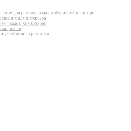
ение для ремонта в малогабаритной квартире
вещения для интерьера
без громоздких батарей
изводители
 и устойчивого развития