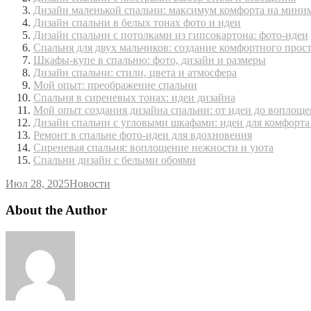
Дизайн маленькой спальни: максимум комфорта на мини
Дизайн спальни в белых тонах фото и идеи
Дизайн спальни с потолками из гипсокартона: фото-идеи
Спальня для двух мальчиков: создание комфортного прос
Шкафы-купе в спальню: фото, дизайн и размеры
Дизайн спальни: стили, цвета и атмосфера
Мой опыт: преображение спальни
Спальня в сиреневых тонах: идеи дизайна
Мой опыт создания дизайна спальни: от идеи до воплощ
Дизайн спальни с угловыми шкафами: идеи для комфорта
Ремонт в спальне фото-идеи для вдохновения
Сиреневая спальня: воплощение нежности и уюта
Спальни дизайн с белыми обоями
Июл 28, 2025
Новости
About the Author