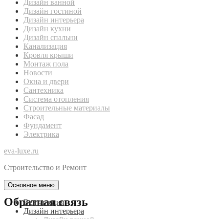
Дизайн ванной
Дизайн гостиной
Дизайн интерьера
Дизайн кухни
Дизайн спальни
Канализация
Кровля крыши
Монтаж пола
Новости
Окна и двери
Сантехника
Система отопления
Строительные материалы
Фасад
Фундамент
Электрика
eva-luxe.ru
Строительство и Ремонт
Основное меню
Обратная связь
Вентиляция
Дизайн интерьера