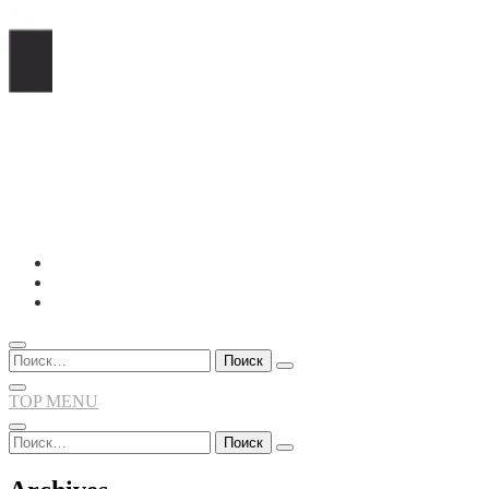
Перейти
к
содержимому
Найти:
TOP MENU
Найти: