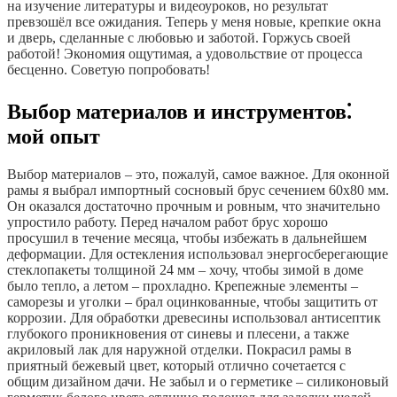
на изучение литературы и видеоуроков, но результат
превзошёл все ожидания. Теперь у меня новые, крепкие окна
и дверь, сделанные с любовью и заботой. Горжусь своей
работой! Экономия ощутимая, а удовольствие от процесса
бесценно. Советую попробовать!
Выбор материалов и инструментов⁚
мой опыт
Выбор материалов – это, пожалуй, самое важное. Для оконной
рамы я выбрал импортный сосновый брус сечением 60х80 мм.
Он оказался достаточно прочным и ровным, что значительно
упростило работу. Перед началом работ брус хорошо
просушил в течение месяца, чтобы избежать в дальнейшем
деформации. Для остекления использовал энергосберегающие
стеклопакеты толщиной 24 мм – хочу, чтобы зимой в доме
было тепло, а летом – прохладно. Крепежные элементы –
саморезы и уголки – брал оцинкованные, чтобы защитить от
коррозии. Для обработки древесины использовал антисептик
глубокого проникновения от синевы и плесени, а также
акриловый лак для наружной отделки. Покрасил рамы в
приятный бежевый цвет, который отлично сочетается с
общим дизайном дачи. Не забыл и о герметике – силиконовый