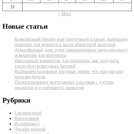
31
« Июл
Новые статьи
Компактный бризер или приточный клапан: выбираем
решение для ремонта в малогабаритной квартире
Атмосферный дом: идеи декоративного светодиодного
освещения для интерьера
Напольный конвектор для квартиры: как получить
тепло без громоздких батарей
Выбираем надежные входные двери: что предлагают
производители
Проектирование коттеджных поселков с учетом
экологии и устойчивого развития
Рубрики
Uncategorised
Вентиляция
Водопровод
Дизайн ванной