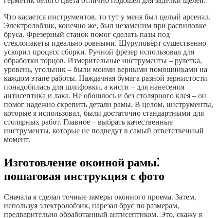
герметик белого цвета отлично подошел для заделки щелей.
Что касается инструментов, то тут у меня был целый арсенал.
Электролобзик, конечно же, был незаменим при распиловке
бруса. Фрезерный станок помог сделать пазы под
стеклопакеты идеально ровными. Шуруповёрт существенно
ускорил процесс сборки. Ручной фрезер использовал для
обработки торцов. Измерительные инструменты – рулетка,
уровень, угольник – были моими верными помощниками на
каждом этапе работы. Наждачная бумага разной зернистости
понадобилась для шлифовки, а кисти – для нанесения
антисептика и лака. Не обошлось и без столярного клея – он
помог надежно скрепить детали рамы. В целом, инструменты,
которые я использовал, были достаточно стандартными для
столярных работ. Главное – выбрать качественные
инструменты, которые не подведут в самый ответственный
момент.
Изготовление оконной рамы⁚
пошаговая инструкция с фото
Сначала я сделал точные замеры оконного проема. Затем,
используя электролобзик, нарезал брус по размерам,
предварительно обработанный антисептиком. Это, скажу я