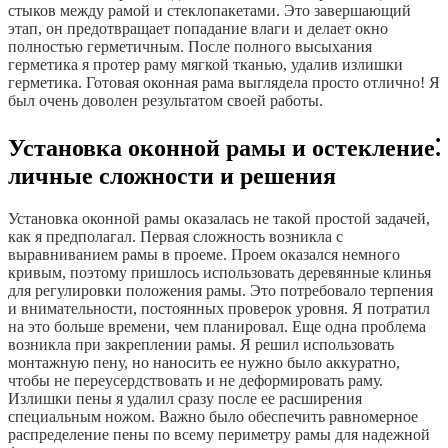
стыков между рамой и стеклопакетами. Это завершающий
этап, он предотвращает попадание влаги и делает окно
полностью герметичным. После полного высыхания
герметика я протер раму мягкой тканью, удалив излишки
герметика. Готовая оконная рама выглядела просто отлично! Я
был очень доволен результатом своей работы.
Установка оконной рамы и остекление⁚
личные сложности и решения
Установка оконной рамы оказалась не такой простой задачей,
как я предполагал. Первая сложность возникла с
выравниванием рамы в проеме. Проем оказался немного
кривым, поэтому пришлось использовать деревянные клинья
для регулировки положения рамы. Это потребовало терпения
и внимательности, постоянных проверок уровня. Я потратил
на это больше времени, чем планировал. Еще одна проблема
возникла при закреплении рамы. Я решил использовать
монтажную пену, но наносить ее нужно было аккуратно,
чтобы не переусердствовать и не деформировать раму.
Излишки пены я удалил сразу после ее расширения
специальным ножом. Важно было обеспечить равномерное
распределение пены по всему периметру рамы для надежной