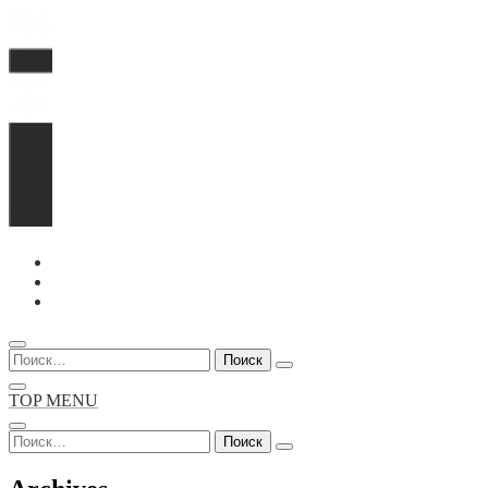
Перейти
к
содержимому
Найти:
TOP MENU
Найти: