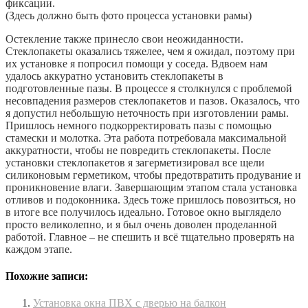
фиксации.
(Здесь должно быть фото процесса установки рамы)
Остекление также принесло свои неожиданности.
Стеклопакеты оказались тяжелее, чем я ожидал, поэтому при
их установке я попросил помощи у соседа. Вдвоем нам
удалось аккуратно установить стеклопакеты в
подготовленные пазы. В процессе я столкнулся с проблемой
несовпадения размеров стеклопакетов и пазов. Оказалось, что
я допустил небольшую неточность при изготовлении рамы.
Пришлось немного подкорректировать пазы с помощью
стамески и молотка. Эта работа потребовала максимальной
аккуратности, чтобы не повредить стеклопакеты. После
установки стеклопакетов я загерметизировал все щели
силиконовым герметиком, чтобы предотвратить продувание и
проникновение влаги. Завершающим этапом стала установка
отливов и подоконника. Здесь тоже пришлось повозиться, но
в итоге все получилось идеально. Готовое окно выглядело
просто великолепно, и я был очень доволен проделанной
работой. Главное – не спешить и всё тщательно проверять на
каждом этапе.
Похожие записи:
Установка окна ПВХ с дверью на балкон