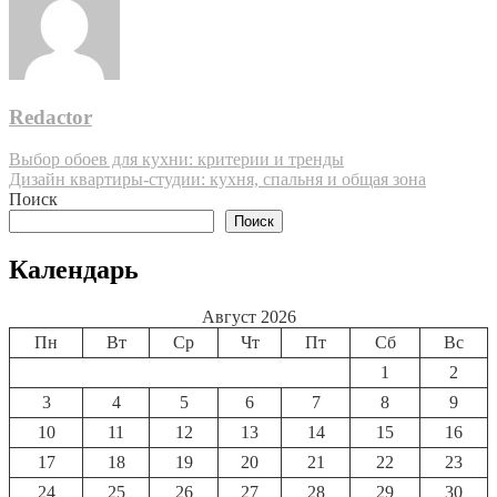
Redactor
Навигация
Выбор обоев для кухни: критерии и тренды
Дизайн квартиры-студии: кухня, спальня и общая зона
по
Поиск
записям
Поиск
Календарь
Август 2026
Пн
Вт
Ср
Чт
Пт
Сб
Вс
1
2
3
4
5
6
7
8
9
10
11
12
13
14
15
16
17
18
19
20
21
22
23
24
25
26
27
28
29
30