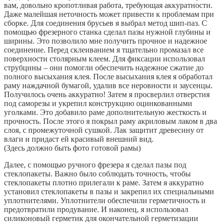
вам, довольно кропотливая работа, требующая аккуратности.
Даже малейшая неточность может привести к проблемам при
сборке. Для соединения брусьев я выбрал метод шип-паз. С
помощью фрезерного станка сделал пазы нужной глубины и
ширины. Это позволило мне получить прочное и надежное
соединение. Перед склеиванием я тщательно промазал все
поверхности столярным клеем. Для фиксации использовал
струбцины – они помогли обеспечить надежное сжатие до
полного высыхания клея. После высыхания клея я обработал
раму наждачной бумагой, удалив все неровности и заусенцы.
Получилось очень аккуратно! Затем я просверлил отверстия
под саморезы и укрепил конструкцию оцинкованными
уголками. Это добавило раме дополнительную жесткость и
прочность. После этого я покрыл раму акриловым лаком в два
слоя, с промежуточной сушкой. Лак защитит древесину от
влаги и придаст ей красивый внешний вид.
(Здесь должно быть фото готовой рамы)
Далее, с помощью ручного фрезера я сделал пазы под
стеклопакеты. Важно было соблюдать точность, чтобы
стеклопакеты плотно прилегали к раме. Затем я аккуратно
установил стеклопакеты в пазы и закрепил их специальными
уплотнителями. Уплотнители обеспечили герметичность и
предотвратили продувание. И наконец, я использовал
силиконовый герметик для окончательной герметизации