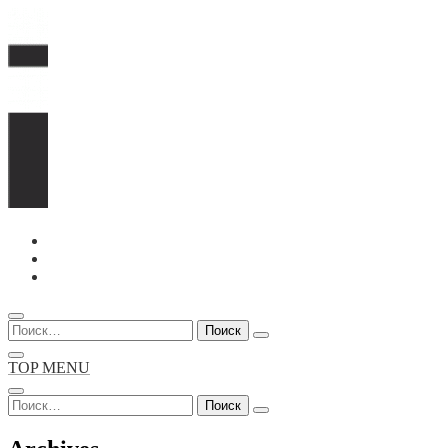
Перейти
к
содержимому
Найти:
TOP MENU
Найти: