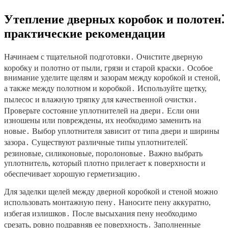
Утепление дверных коробок и полотен⁚
практические рекомендации
Начинаем с тщательной подготовки․ Очистите дверную
коробку и полотно от пыли, грязи и старой краски․ Особое
внимание уделите щелям и зазорам между коробкой и стеной,
а также между полотном и коробкой․ Используйте щетку,
пылесос и влажную тряпку для качественной очистки․
Проверьте состояние уплотнителей на двери․ Если они
изношены или повреждены, их необходимо заменить на
новые․ Выбор уплотнителя зависит от типа двери и ширины
зазора․ Существуют различные типы уплотнителей⁚
резиновые, силиконовые, поролоновые․ Важно выбрать
уплотнитель, который плотно прилегает к поверхности и
обеспечивает хорошую герметизацию․
Для заделки щелей между дверной коробкой и стеной можно
использовать монтажную пену․ Наносите пену аккуратно,
избегая излишков․ После высыхания пену необходимо
срезать, ровно подравняв ее поверхность․ Заполненные