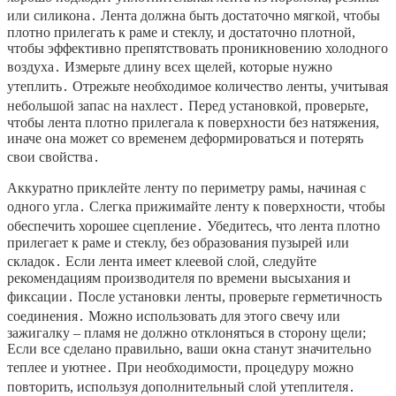
или силикона․ Лента должна быть достаточно мягкой, чтобы
плотно прилегать к раме и стеклу, и достаточно плотной,
чтобы эффективно препятствовать проникновению холодного
воздуха․ Измерьте длину всех щелей, которые нужно
утеплить․ Отрежьте необходимое количество ленты, учитывая
небольшой запас на нахлест․ Перед установкой, проверьте,
чтобы лента плотно прилегала к поверхности без натяжения,
иначе она может со временем деформироваться и потерять
свои свойства․
Аккуратно приклейте ленту по периметру рамы, начиная с
одного угла․ Слегка прижимайте ленту к поверхности, чтобы
обеспечить хорошее сцепление․ Убедитесь, что лента плотно
прилегает к раме и стеклу, без образования пузырей или
складок․ Если лента имеет клеевой слой, следуйте
рекомендациям производителя по времени высыхания и
фиксации․ После установки ленты, проверьте герметичность
соединения․ Можно использовать для этого свечу или
зажигалку – пламя не должно отклоняться в сторону щели;
Если все сделано правильно, ваши окна станут значительно
теплее и уютнее․ При необходимости, процедуру можно
повторить, используя дополнительный слой утеплителя․