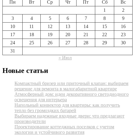
Пн
Вт
Ср
Чт
Пт
Сб
Вс
1
2
3
4
5
6
7
8
9
10
11
12
13
14
15
16
17
18
19
20
21
22
23
24
25
26
27
28
29
30
31
« Июл
Новые статьи
Компактный бризер или приточный клапан: выбираем
решение для ремонта в малогабаритной квартире
Атмосферный дом: идеи декоративного светодиодного
освещения для интерьера
Напольный конвектор для квартиры: как получить
тепло без громоздких батарей
Выбираем надежные входные двери: что предлагают
производители
Проектирование коттеджных поселков с учетом
экологии и устойчивого развития