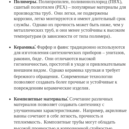
Полимеры⁚
Полипропилен, поливинилхлорид (ПВХ),
сшитый полиэтилен (PEX) – популярные материалы для
производства труб․ Они легки, не подвержены
коррозии, легко монтируются и имеют длительный срок
службы․ Однако их прочность может быть ниже, чем у
металлических труб, и они менее устойчивы к высоким
температурам (в зависимости от типа полимера)․
Керамика⁚
Фарфор и фаянс традиционно используются
для изготовления сантехнических приборов – унитазов,
раковин, биде․ Они отличаются высокой
гигиеничностью, простотой в уходе и привлекательным
внешним видом․ Однако керамика хрупкая и требует
бережного обращения․ Современные технологии
позволяют создавать более прочные и устойчивые к
повреждениям керамические изделия․
Композитные материалы⁚
Сочетание различных
материалов позволяет создавать сантехнику с
улучшенными характеристиками․ Например, акриловые
ванны сочетают в себе легкость, прочность и
теплоемкость․ Композитные трубы могут обладать
высокой прочностью и коррозионной стойкостью․