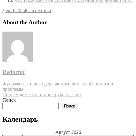
Что такое контур в системе отопления мой личный опыт
Дек 9, 2024
Сантехника
About the Author
Redactor
Навигация
Фундамент старого деревянного дома особенности и
проблемы
по
Подъём дома: поэтапное руководство
записям
Поиск
Поиск
Календарь
Август 2026