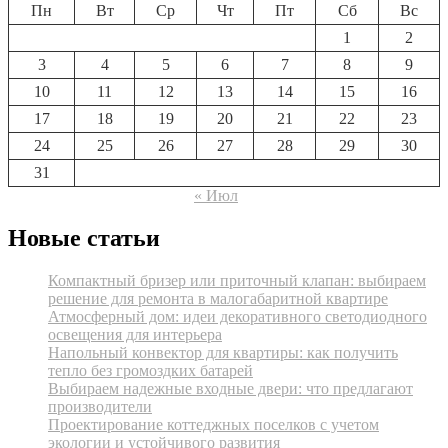
Пн
Вт
Ср
Чт
Пт
Сб
Вс
1
2
3
4
5
6
7
8
9
10
11
12
13
14
15
16
17
18
19
20
21
22
23
24
25
26
27
28
29
30
31
« Июл
Новые статьи
Компактный бризер или приточный клапан: выбираем
решение для ремонта в малогабаритной квартире
Атмосферный дом: идеи декоративного светодиодного
освещения для интерьера
Напольный конвектор для квартиры: как получить
тепло без громоздких батарей
Выбираем надежные входные двери: что предлагают
производители
Проектирование коттеджных поселков с учетом
экологии и устойчивого развития