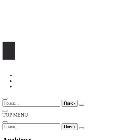
Перейти
к
содержимому
Найти:
TOP MENU
Найти: