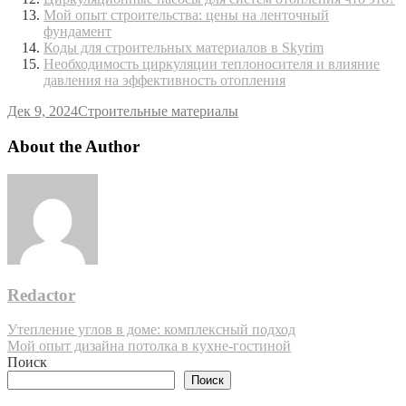
Мой опыт строительства: цены на ленточный
фундамент
Коды для строительных материалов в Skyrim
Необходимость циркуляции теплоносителя и влияние
давления на эффективность отопления
Дек 9, 2024
Строительные материалы
About the Author
Redactor
Навигация
Утепление углов в доме: комплексный подход
Мой опыт дизайна потолка в кухне-гостиной
по
Поиск
записям
Поиск