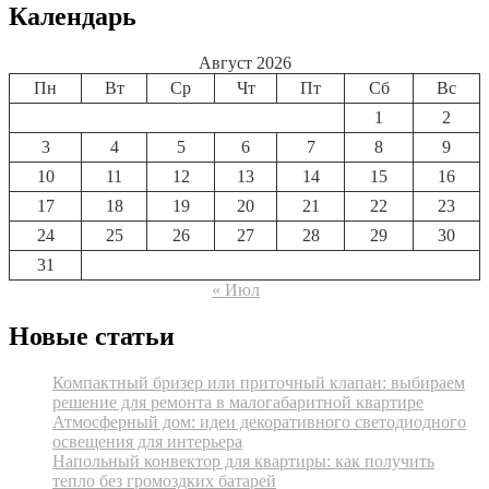
Календарь
Август 2026
Пн
Вт
Ср
Чт
Пт
Сб
Вс
1
2
3
4
5
6
7
8
9
10
11
12
13
14
15
16
17
18
19
20
21
22
23
24
25
26
27
28
29
30
31
« Июл
Новые статьи
Компактный бризер или приточный клапан: выбираем
решение для ремонта в малогабаритной квартире
Атмосферный дом: идеи декоративного светодиодного
освещения для интерьера
Напольный конвектор для квартиры: как получить
тепло без громоздких батарей