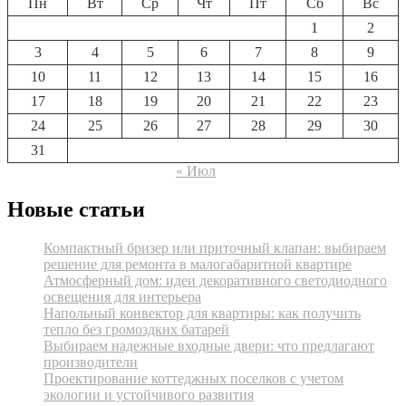
Пн
Вт
Ср
Чт
Пт
Сб
Вс
1
2
3
4
5
6
7
8
9
10
11
12
13
14
15
16
17
18
19
20
21
22
23
24
25
26
27
28
29
30
31
« Июл
Новые статьи
Компактный бризер или приточный клапан: выбираем
решение для ремонта в малогабаритной квартире
Атмосферный дом: идеи декоративного светодиодного
освещения для интерьера
Напольный конвектор для квартиры: как получить
тепло без громоздких батарей
Выбираем надежные входные двери: что предлагают
производители
Проектирование коттеджных поселков с учетом
экологии и устойчивого развития