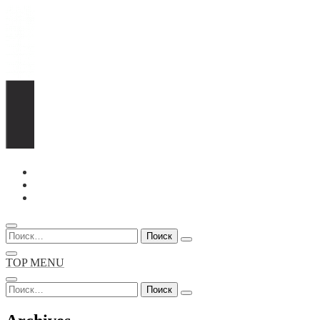
Перейти
к
содержимому
Найти:
TOP MENU
Найти: