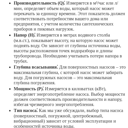
Производительность (Q)⁚
Измеряется в м³/час или л/
мин, определяет объем воды, который насос может
перекачать за единицу времени. Этот показатель должен
соответствовать потребностям вашего дома или
предприятия, с учетом количества сантехнических
приборов и пиковых нагрузок.
Напор (H)⁚
Измеряется в метрах водяного столба
(м.в.ст.), показывает высоту, на которую насос может
поднять воду. Он зависит от глубины источника воды,
высоты расположения точек водоразбора и длины
трубопровода. Необходимо учитывать потери напора в
трубах.
Глубина всасывания⁚
Для поверхностных насосов – это
максимальная глубина, с которой насос может забирать
воду. Для погружных насосов – это максимальная
глубина погружения.
Мощность (P)⁚
Измеряется в киловаттах (кВт),
определяет энергопотребление насоса. Выбор мощности
должен соответствовать производительности и напору,
избегая чрезмерного энергопотребления.
Тип насоса⁚
Как мы уже обсуждали, выбор типа насоса
(поверхностный, погружной, центробежный,
вибрационный) зависит от условий эксплуатации и
особенностей источника воды.