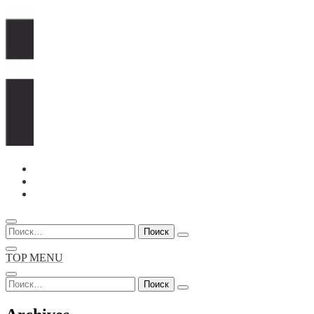
Перейти
к
содержимому
Найти:
TOP MENU
Найти: