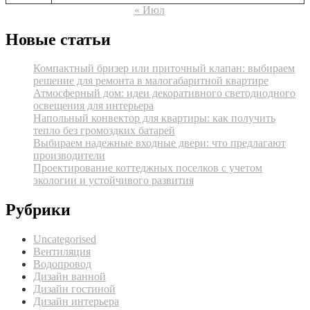
« Июл
Новые статьи
Компактный бризер или приточный клапан: выбираем
решение для ремонта в малогабаритной квартире
Атмосферный дом: идеи декоративного светодиодного
освещения для интерьера
Напольный конвектор для квартиры: как получить
тепло без громоздких батарей
Выбираем надежные входные двери: что предлагают
производители
Проектирование коттеджных поселков с учетом
экологии и устойчивого развития
Рубрики
Uncategorised
Вентиляция
Водопровод
Дизайн ванной
Дизайн гостиной
Дизайн интерьера