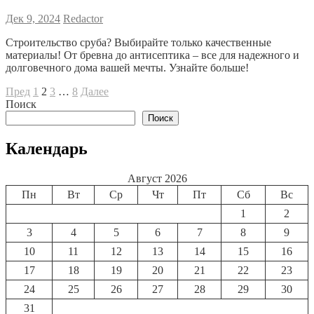
Дек 9, 2024
Redactor
Строительство сруба? Выбирайте только качественные
материалы! От бревна до антисептика – все для надежного и
долговечного дома вашей мечты. Узнайте больше!
Пагинация
Предыдущая
Страница
Страница
Страница
Страница
Следующая
Пред
1
2
3
…
8
Далее
страница
страница
Поиск
записей
Поиск
Календарь
Август 2026
Пн
Вт
Ср
Чт
Пт
Сб
Вс
1
2
3
4
5
6
7
8
9
10
11
12
13
14
15
16
17
18
19
20
21
22
23
24
25
26
27
28
29
30
31