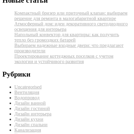
Новые статьи
Компактный бризер или приточный клапан: выбираем
решение для ремонта в малогабаритной квартире
Атмосферный дом: идеи декоративного светодиодного
освещения для интерьера
Напольный конвектор для квартиры: как получить
тепло без громоздких батарей
Выбираем надежные входные двери: что предлагают
производители
Проектирование коттеджных поселков с учетом
экологии и устойчивого развития
Рубрики
Uncategorised
Вентиляция
Водопровод
Дизайн ванной
Дизайн гостиной
Дизайн интерьера
Дизайн кухни
Дизайн спальни
Канализация