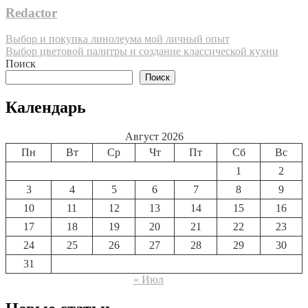
Redactor
Навигация
Выбор и покупка линолеума мой личный опыт
Выбор цветовой палитры и создание классической кухни
по
Поиск
записям
Поиск
Календарь
Август 2026
Пн
Вт
Ср
Чт
Пт
Сб
Вс
1
2
3
4
5
6
7
8
9
10
11
12
13
14
15
16
17
18
19
20
21
22
23
24
25
26
27
28
29
30
31
« Июл