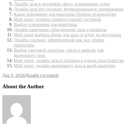
Дизайн зала в хрущевке: фото, планировка, идеи
Дизайн зала без спальни: функциональное зонирование
Какое освещение для квартиры Полное руководство
Мой опыт дизайна прямоугольной гостиной
Выбор освещения для квартиры
Дизайн квартиры: объединение зала и комнаты
Мой опыт выбора обоев для зала от идеи до результата
Дизайн спальни, оформленной как зал: общие
принципы
Выбор цветовой палитры, света и мебели для
маленького зала
Мой опыт: дизайн зала и спальни в одном пространстве
Мой опыт: дизайн маленького зала в моей квартире
Дек 9, 2024
Дизайн гостиной
About the Author