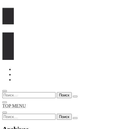
Перейти
к
содержимому
Найти:
TOP MENU
Найти: