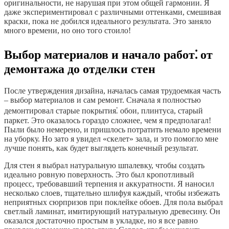
оригинальности, не нарушая при этом общей гармонии. Я
даже экспериментировал с различными оттенками, смешивая
краски, пока не добился идеального результата. Это заняло
много времени, но оно того стоило!
Выбор материалов и начало работ⁚ от
демонтажа до отделки стен
После утверждения дизайна, началась самая трудоемкая часть
– выбор материалов и сам ремонт. Сначала я полностью
демонтировал старые покрытия⁚ обои, плинтуса, старый
паркет. Это оказалось гораздо сложнее, чем я предполагал!
Пыли было немерено, и пришлось потратить немало времени
на уборку. Но зато я увидел «скелет» зала, и это помогло мне
лучше понять, как будет выглядеть конечный результат.
Для стен я выбрал натуральную шпалевку, чтобы создать
идеально ровную поверхность. Это был кропотливый
процесс, требовавший терпения и аккуратности. Я наносил
несколько слоев, тщательно шлифуя каждый, чтобы избежать
неприятных сюрпризов при поклейке обоев. Для пола выбрал
светлый ламинат, имитирующий натуральную древесину. Он
оказался достаточно простым в укладке, но я все равно