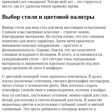
превзошёл все ожидания! Теперь мой зал – это гордость и
место, где я с удовольствием провожу время.
Выбор стиля и цветовой палитры
Выбор стиля для зала стал для меня настоящим испытанием!
Сначала я рассматривал классику – строгие линии,
благородные материалы. Но потом понял, что это слишком
помпезно для моего характера. Затем меня привлекло
минималистическое направление – простота и
функциональность. Однако, боялся, что зал получится
слишком холодным и безликим. В итоге, я остановился на
скандинавском стиле – его светлые тона, натуральные
материалы и лаконичность идеально подходили под мои
представления об уюте и комфорте.
С цветовой палитрой тоже пришлось повозиться. Я долго
изучал различные сочетания, смотрел фотографии интерьеров,
читал статьи о психологии цвета. Мне хотелось создать
атмосферу спокойствия и умиротворения, поэтому я выбрал
базу из светлых, пастельных оттенков⁚ нежно-серый для стен,
белый для потолка и светло-бежевый для пола. В качестве
акцентных цветов я использовал глубокий синий и мягкий
оливковый. Эти цвета добавили в интерьер живости и