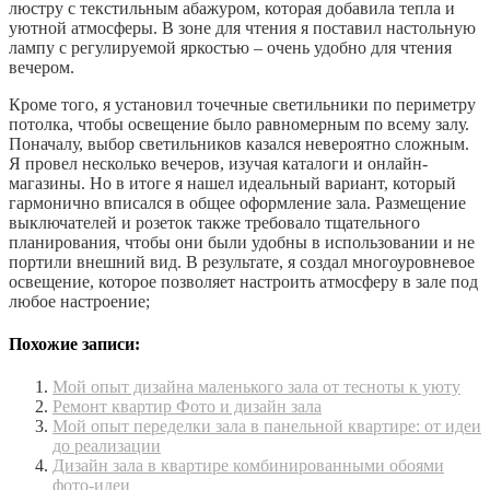
люстру с текстильным абажуром, которая добавила тепла и
уютной атмосферы. В зоне для чтения я поставил настольную
лампу с регулируемой яркостью – очень удобно для чтения
вечером.
Кроме того, я установил точечные светильники по периметру
потолка, чтобы освещение было равномерным по всему залу.
Поначалу, выбор светильников казался невероятно сложным.
Я провел несколько вечеров, изучая каталоги и онлайн-
магазины. Но в итоге я нашел идеальный вариант, который
гармонично вписался в общее оформление зала. Размещение
выключателей и розеток также требовало тщательного
планирования, чтобы они были удобны в использовании и не
портили внешний вид. В результате, я создал многоуровневое
освещение, которое позволяет настроить атмосферу в зале под
любое настроение;
Похожие записи:
Мой опыт дизайна маленького зала от тесноты к уюту
Ремонт квартир Фото и дизайн зала
Мой опыт переделки зала в панельной квартире: от идеи
до реализации
Дизайн зала в квартире комбинированными обоями
фото-идеи