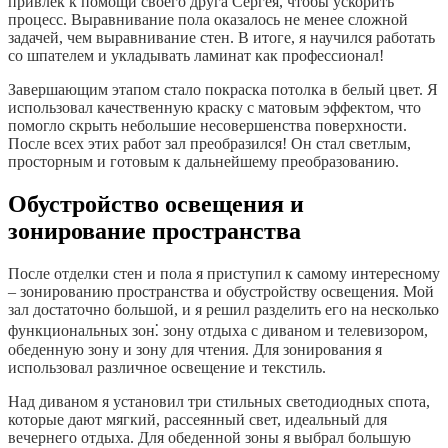
привлек к помощи своего друга Сергея, чтобы ускорить
процесс. Выравнивание пола оказалось не менее сложной
задачей, чем выравнивание стен. В итоге, я научился работать
со шпателем и укладывать ламинат как профессионал!
Завершающим этапом стало покраска потолка в белый цвет. Я
использовал качественную краску с матовым эффектом, что
помогло скрыть небольшие несовершенства поверхности.
После всех этих работ зал преобразился! Он стал светлым,
просторным и готовым к дальнейшему преобразованию.
Обустройство освещения и
зонирование пространства
После отделки стен и пола я приступил к самому интересному
– зонированию пространства и обустройству освещения. Мой
зал достаточно большой, и я решил разделить его на несколько
функциональных зон⁚ зону отдыха с диваном и телевизором,
обеденную зону и зону для чтения. Для зонирования я
использовал различное освещение и текстиль.
Над диваном я установил три стильных светодиодных спота,
которые дают мягкий, рассеянный свет, идеальный для
вечернего отдыха. Для обеденной зоны я выбрал большую