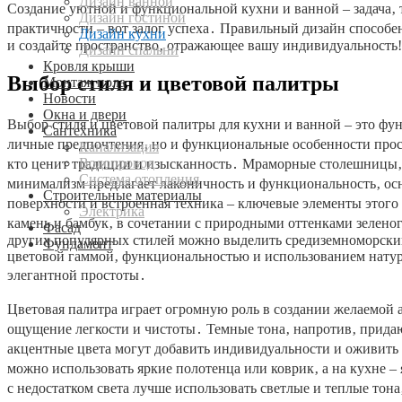
Дизайн ванной
Создание уютной и функциональной кухни и ванной – задача‚ 
Дизайн гостиной
практичности – вот залог успеха․ Правильный дизайн способен
Дизайн кухни
и создайте пространство‚ отражающее вашу индивидуальность!
Дизайн спальни
Кровля крыши
Выбор стиля и цветовой палитры
Монтаж пола
Новости
Окна и двери
Выбор стиля и цветовой палитры для кухни и ванной – это фу
Сантехника
личные предпочтения‚ но и функциональные особенности прост
Канализация
Водопровод
кто ценит традиции и изысканность․ Мраморные столешницы‚ 
Система отопления
минимализм предлагает лаконичность и функциональность‚ ос
Строительные материалы
поверхности и встроенная техника – ключевые элементы этого
Электрика
камень и бамбук‚ в сочетании с природными оттенками зелено
Фасад
других популярных стилей можно выделить средиземноморский
Фундамент
цветовой гаммой‚ функциональностью и использованием натур
элегантной простоты․
Цветовая палитра играет огромную роль в создании желаемой 
ощущение легкости и чистоты․ Темные тона‚ напротив‚ прида
акцентные цвета могут добавить индивидуальности и оживить 
можно использовать яркие полотенца или коврик‚ а на кухне 
с недостатком света лучше использовать светлые и теплые тона