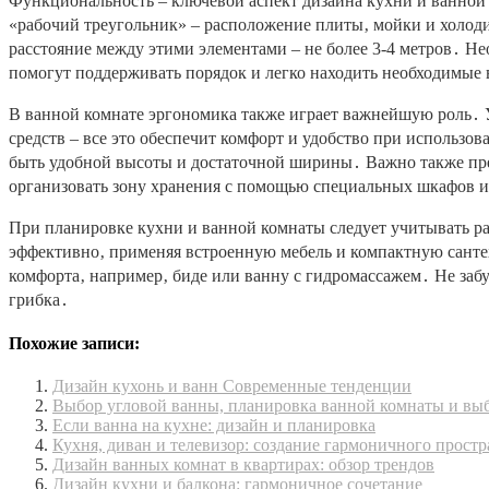
Функциональность – ключевой аспект дизайна кухни и ванной
«рабочий треугольник» – расположение плиты‚ мойки и холо
расстояние между этими элементами – не более 3-4 метров․ Н
помогут поддерживать порядок и легко находить необходимые 
В ванной комнате эргономика также играет важнейшую роль․ 
средств – все это обеспечит комфорт и удобство при исполь
быть удобной высоты и достаточной ширины․ Важно также пр
организовать зону хранения с помощью специальных шкафов и
При планировке кухни и ванной комнаты следует учитывать р
эффективно‚ применяя встроенную мебель и компактную сант
комфорта‚ например‚ биде или ванну с гидромассажем․ Не заб
грибка․
Похожие записи:
Дизайн кухонь и ванн Современные тенденции
Выбор угловой ванны, планировка ванной комнаты и вы
Если ванна на кухне: дизайн и планировка
Кухня, диван и телевизор: создание гармоничного простр
Дизайн ванных комнат в квартирах: обзор трендов
Дизайн кухни и балкона: гармоничное сочетание