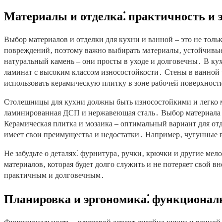
Материалы и отделка⁚ практичность и 
Выбор материалов и отделки для кухни и ванной – это не тол
повреждений‚ поэтому важно выбирать материалы‚ устойчивые
натуральный камень – они просты в уходе и долговечны․ В кух
ламинат с высоким классом износостойкости․ Стены в ванной 
использовать керамическую плитку в зоне рабочей поверхности
Столешницы для кухни должны быть износостойкими и легко 
ламинированная ДСП и нержавеющая сталь․ Выбор материала з
Керамическая плитка и мозаика – оптимальный вариант для отд
имеет свои преимущества и недостатки․ Например‚ чугунные 
Не забудьте о деталях⁚ фурнитура‚ ручки‚ крючки и другие м
материалов‚ которая будет долго служить и не потеряет свой 
практичным и долговечным․
Планировка и эргономика⁚ функциональ