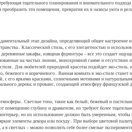
требующая тщательного планирования и внимательного подхода 
 преобразить эти помещения‚ превратив их в оазисы уюта и рел
ндаментальный этап дизайна‚ определяющий общее настроение и
ранства․ Классический стиль‚ с его элегантностью и использов
деревянные шкафы‚ изящная фурнитура – все это создает ощущ
нованные на чистых линиях‚ монохромной гамме и отсутствии 
 стиля․ Для любителей природной красоты подойдет эко-стиль‚ 
го‚ бежевого и коричневого․ Ванная комната в эко-стиле станет
‚ с его яркими красками‚ солнечными мотивами и натуральным
ального дерева; и прованс‚ создающий атмосферу французской 
атмосферы․ Светлые тона‚ такие как белый‚ бежевый и пастельн
ют помещению глубину и драматизм‚ но требуют более тщательн
интерьер‚ но их использование должно быть умеренным‚ чтобы 
– яркие элементы декора или посуду․ При выборе цветовой пали
‚ а в светлых – можно позволить себе более смелые эксперимент