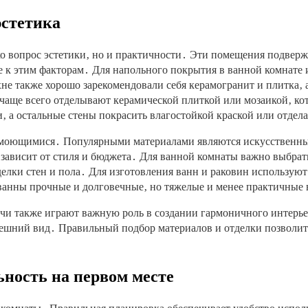
эстетика
ько вопрос эстетики‚ но и практичности․ Эти помещения подвер
 к этим факторам․ Для напольного покрытия в ванной комнате 
не также хорошо зарекомендовали себя керамогранит и плитка‚ 
чаще всего отделывают керамической плиткой или мозаикой‚ кот
‚ а остальные стены покрасить влагостойкой краской или отдел
моющимися․ Популярными материалами являются искусственный 
ависит от стиля и бюджета․ Для ванной комнаты важно выбрать
елки стен и пола․ Для изготовления ванн и раковин используют 
ванны прочные и долговечные‚ но тяжелые и менее практичные 
елочи также играют важную роль в создании гармоничного интер
внешний вид․ Правильный подбор материалов и отделки позволит 
ность на первом месте