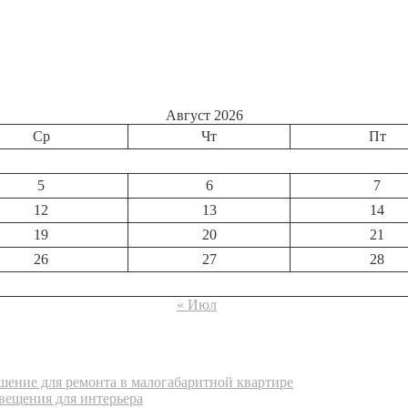
Август 2026
Ср
Чт
Пт
5
6
7
12
13
14
19
20
21
26
27
28
« Июл
ение для ремонта в малогабаритной квартире
вещения для интерьера