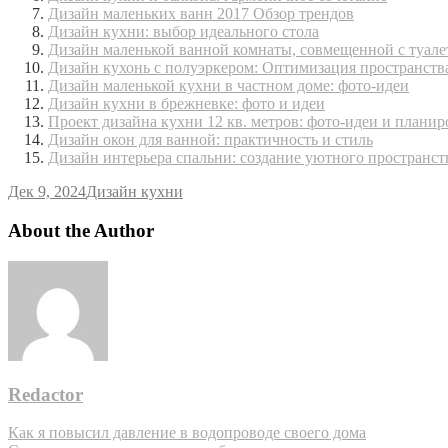
Дизайн маленьких ванн 2017 Обзор трендов
Дизайн кухни: выбор идеального стола
Дизайн маленькой ванной комнаты, совмещенной с туале
Дизайн кухонь с полуэркером: Оптимизация пространства
Дизайн маленькой кухни в частном доме: фото-идеи
Дизайн кухни в брежневке: фото и идеи
Проект дизайна кухни 12 кв. метров: фото-идеи и планир
Дизайн окон для ванной: практичность и стиль
Дизайн интерьера спальни: создание уютного пространст
Дек 9, 2024
Дизайн кухни
About the Author
Redactor
Навигация
Как я повысил давление в водопроводе своего дома