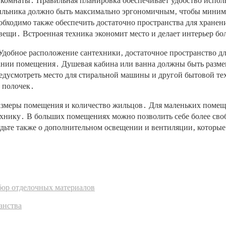
 комнаты․ Правильная планировка обеспечивает удобство испол
дильника должно быть максимально эргономичным‚ чтобы миним
еобходимо также обеспечить достаточно пространства для хране
вещи․ Встроенная техника экономит место и делает интерьер б
Удобное расположение сантехники‚ достаточное пространство д
зовании помещения․ Душевая кабина или ванна должны быть раз
едусмотреть место для стиральной машины и другой бытовой т
 полочек․
азмеры помещения и количество жильцов․ Для маленьких помещ
ехнику․ В больших помещениях можно позволить себе более св
удьте также о дополнительном освещении и вентиляции‚ которые
бор отделочных материалов
анства