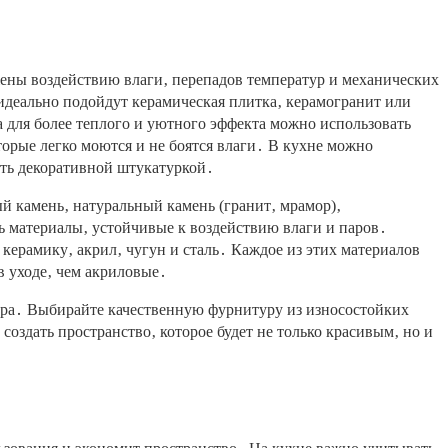
жены воздействию влаги‚ перепадов температур и механических
идеально подойдут керамическая плитка‚ керамогранит или
а для более теплого и уютного эффекта можно использовать
орые легко моются и не боятся влаги․ В кухне можно
ать декоративной штукатуркой․
камень‚ натуральный камень (гранит‚ мрамор)‚
 материалы‚ устойчивые к воздействию влаги и паров․
керамику‚ акрил‚ чугун и сталь․ Каждое из этих материалов
в уходе‚ чем акриловые․
ьера․ Выбирайте качественную фурнитуру из износостойких
создать пространство‚ которое будет не только красивым‚ но и