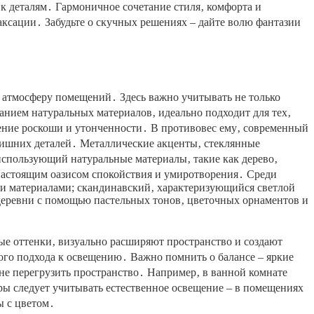
к деталям․ Гармоничное сочетание стиля‚ комфорта и
аксации․ Забудьте о скучных решениях – дайте волю фантазии
 атмосферу помещений․ Здесь важно учитывать не только
анием натуральных материалов‚ идеально подходит для тех‚
ение роскоши и утонченности․ В противовес ему‚ современный
лишних деталей․ Металлические акценты‚ стеклянные
использующий натуральные материалы‚ такие как дерево‚
 настоящим оазисом спокойствия и умиротворения․ Среди
и материалами; скандинавский‚ характеризующийся светлой
деревни с помощью пастельных тонов‚ цветочных орнаментов и
ые оттенки‚ визуально расширяют пространство и создают
ого подхода к освещению․ Важно помнить о балансе – яркие
не перегрузить пространство․ Например‚ в ванной комнате
тры следует учитывать естественное освещение – в помещениях
ы с цветом․