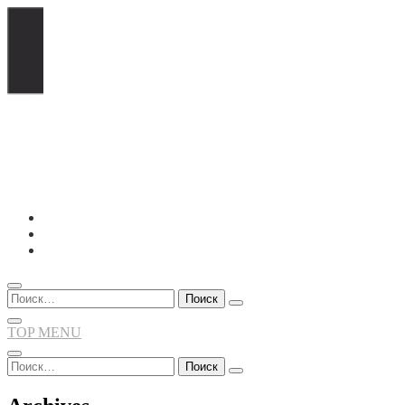
Перейти
к
содержимому
Найти:
TOP MENU
Найти: