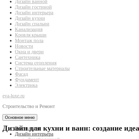
Дизайн ванной
Дизайн гостиной
Дизайн интерьера
Дизайн кухни
Дизайн спальни
Канализация
Кровля крыши
Монтаж пола
Новости
Окна и двери
Сантехника
Система отопления
Строительные материалы
Фасад
Фундамент
Электрика
eva-luxe.ru
Строительство и Ремонт
Основное меню
Дизайн для кухни и ванн: создание иде
Вентиляция
Дизайн интерьера