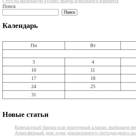
Стол на маленькую кухню: выбор идеального варианта
по
Поиск
записям
Поиск
Календарь
Пн
Вт
3
4
10
11
17
18
24
25
31
Новые статьи
Компактный бризер или приточный клапан: выбираем реш
Атмосферный дом: идеи декоративного светодиодного ос