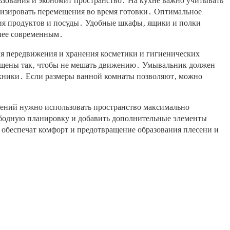
ьзования и экономит пространство․ На кухне важно учитывать
изировать перемещения во время готовки․ Оптимальное
ния продуктов и посуды․ Удобные шкафы‚ ящики и полки
олее современным․
ля передвижения и хранения косметики и гигиенических
мещены так‚ чтобы не мешать движению․ Умывальник должен
ехники․ Если размеры ванной комнаты позволяют‚ можно
ений нужно использовать пространство максимально
ободную планировку и добавить дополнительные элементы
 обеспечат комфорт и предотвращение образования плесени и