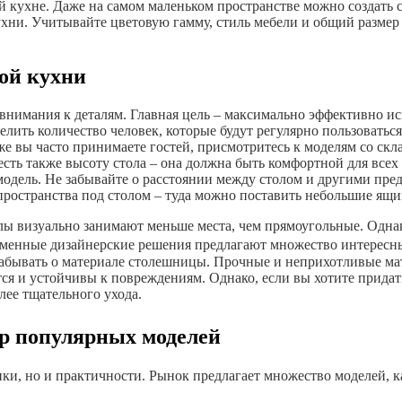
й кухне. Даже на самом маленьком пространстве можно создать 
ухни. Учитывайте цветовую гамму, стиль мебели и общий разме
ой кухни
 внимания к деталям. Главная цель – максимально эффективно ис
лить количество человек, которые будут регулярно пользоваться
 же вы часто принимаете гостей, присмотритесь к моделям со
ь также высоту стола – она должна быть комфортной для всех ч
модель. Не забывайте о расстоянии между столом и другими пред
пространства под столом – туда можно поставить небольшие ящи
лы визуально занимают меньше места, чем прямоугольные. Однак
еменные дизайнерские решения предлагают множество интересны
 забывать о материале столешницы. Прочные и неприхотливые м
тся и устойчивы к повреждениям. Однако, если вы хотите придат
лее тщательного ухода.
ор популярных моделей
тики, но и практичности. Рынок предлагает множество моделей, 