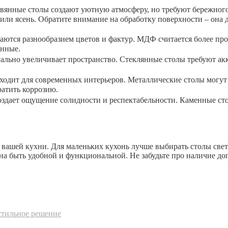
евянные столы создают уютную атмосферу, но требуют бережног
 или ясень. Обратите внимание на обработку поверхности – она 
аются разнообразием цветов и фактур. МДФ считается более п
янные.
льно увеличивает пространство. Стеклянные столы требуют акку
одит для современных интерьеров. Металлические столы могут
ратить коррозию.
здает ощущение солидности и респектабельности. Каменные ст
 вашей кухни. Для маленьких кухонь лучше выбирать столы свет
а быть удобной и функциональной. Не забудьте про наличие до
стильное решение