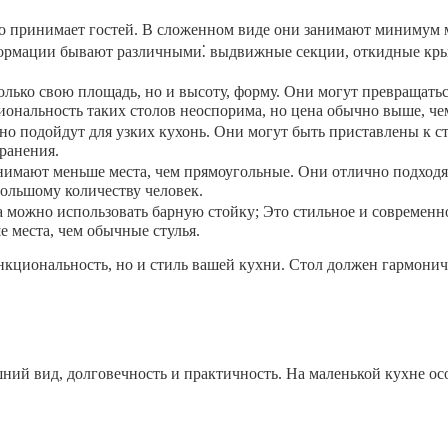
то принимает гостей. В сложенном виде они занимают минимум м
ормации бывают различными⁚ выдвижные секции, откидные кры
олько свою площадь, но и высоту, форму. Они могут превращать
иональность таких столов неоспорима, но цена обычно выше, че
но подойдут для узких кухонь. Они могут быть приставлены к с
ранения.
имают меньше места, чем прямоугольные. Они отлично подходя
большому количеству человек.
 можно использовать барную стойку; Это стильное и современно
 места, чем обычные стулья.
нкциональность, но и стиль вашей кухни. Стол должен гармонич
ний вид, долговечность и практичность. На маленькой кухне ос