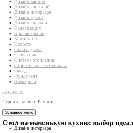
Дизайн ванной
Дизайн гостиной
Дизайн интерьера
Дизайн кухни
Дизайн спальни
Канализация
Кровля крыши
Монтаж пола
Новости
Окна и двери
Сантехника
Система отопления
Строительные материалы
Фасад
Фундамент
Электрика
eva-luxe.ru
Строительство и Ремонт
Основное меню
Стол на маленькую кухню: выбор идеал
Вентиляция
Дизайн интерьера