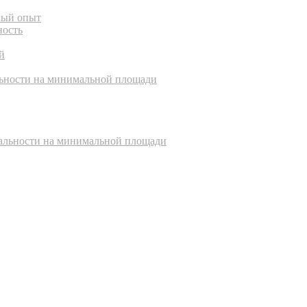
ный опыт
ность
й
льности на минимальной площади
альности на минимальной площади