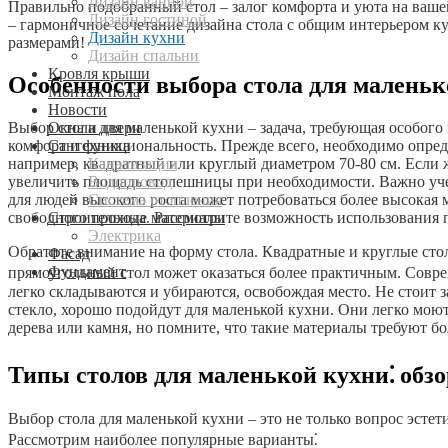
Дизайн ванной
Правильно подобранный стол – залог комфорта и уюта на ваше
Дизайн гостиной
– гармоничное сочетание дизайна стола с общим интерьером к
Дизайн кухни
размерами!
Дизайн спальни
Кровля крыши
Особенности выбора стола для маленьк
Монтаж пола
Новости
Окна и двери
Выбор стола для маленькой кухни – задача, требующая особого
Сантехника
комфорт и функциональность. Прежде всего, необходимо опреде
Канализация
например, квадратный или круглый диаметром 70-80 см. Если
Водопровод
увеличить площадь столешницы при необходимости. Важно учест
Система отопления
для людей высокого роста может потребоваться более высокая 
Строительные материалы
свободного прохода. Рассмотрите возможность использования 
Электрика
Обратите внимание на форму стола. Квадратные и круглые сто
Фасад
Фундамент
прямоугольный стол может оказаться более практичным. Совр
легко складываются и убираются, освобождая место. Не стоит
стекло, хорошо подойдут для маленькой кухни. Они легко мою
дерева или камня, но помните, что такие материалы требуют бо
Типы столов для маленькой кухни⁚ обз
Выбор стола для маленькой кухни – это не только вопрос эсте
Рассмотрим наиболее популярные варианты⁚