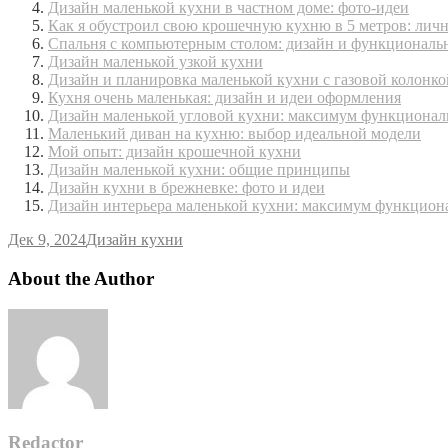
Дизайн маленькой кухни в частном доме: фото-идеи
Как я обустроил свою крошечную кухню в 5 метров: лич
Спальня с компьютерным столом: дизайн и функциональ
Дизайн маленькой узкой кухни
Дизайн и планировка маленькой кухни с газовой колонко
Кухня очень маленькая: дизайн и идеи оформления
Дизайн маленькой угловой кухни: максимум функциона
Маленький диван на кухню: выбор идеальной модели
Мой опыт: дизайн крошечной кухни
Дизайн маленькой кухни: общие принципы
Дизайн кухни в брежневке: фото и идеи
Дизайн интерьера маленькой кухни: максимум функцион
Дек 9, 2024
Дизайн кухни
About the Author
Redactor