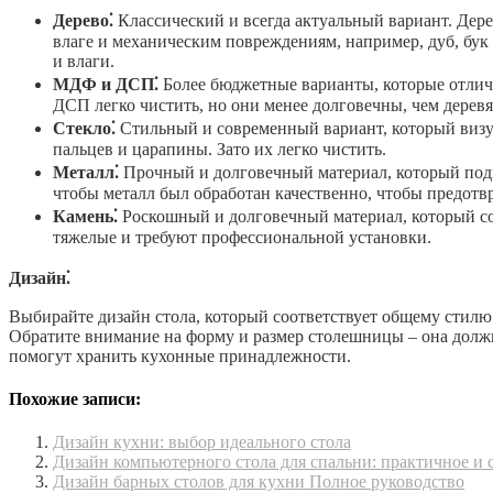
Дерево⁚
Классический и всегда актуальный вариант. Дер
влаге и механическим повреждениям, например, дуб, бук
и влаги.
МДФ и ДСП⁚
Более бюджетные варианты, которые отлич
ДСП легко чистить, но они менее долговечны, чем дерев
Стекло⁚
Стильный и современный вариант, который визуа
пальцев и царапины. Зато их легко чистить.
Металл⁚
Прочный и долговечный материал, который подх
чтобы металл был обработан качественно, чтобы предотв
Камень⁚
Роскошный и долговечный материал, который со
тяжелые и требуют профессиональной установки.
Дизайн⁚
Выбирайте дизайн стола, который соответствует общему стилю
Обратите внимание на форму и размер столешницы – она должн
помогут хранить кухонные принадлежности.
Похожие записи:
Дизайн кухни: выбор идеального стола
Дизайн компьютерного стола для спальни: практичное и 
Дизайн барных столов для кухни Полное руководство