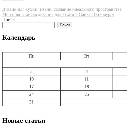
Навигация
Дизайн для кухни и ванн: создание идеального пространства
Мой опыт поиска дизайна для кухни в Санкт-Петербурге
по
Поиск
записям
Поиск
Календарь
Пн
Вт
3
4
10
11
17
18
24
25
31
Новые статьи