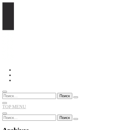
Перейти
к
содержимому
Найти:
TOP MENU
Найти: