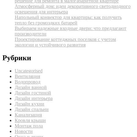
решение для ремонта в малогабаритной квартире
Атмосферный дом: идеи декоративного светодиодного
освещения для интерьера
Напольный конвектор для квартиры: как получить
тепло без громоздких батарей
Выбираем надежные входные двери: что предлагают
производители
Проектирование коттеджных поселков с учетом
экологии и устойчивого развития
Рубрики
Uncategorised
Вентиляция
Водопровод
Дизайн ванной
Дизайн гостиной
Дизайн интерьера
Дизайн кухни
Дизайн спальни
Канализация
Кровля крыши
Монтаж пола
Новости
Окна и двери