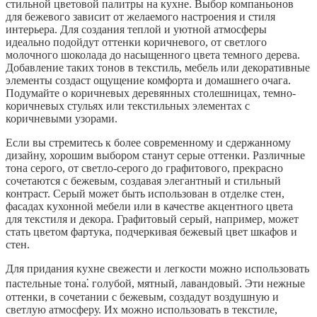
стильной цветовой палитры на кухне. Выбор компаньонов
для бежевого зависит от желаемого настроения и стиля
интерьера. Для создания теплой и уютной атмосферы
идеально подойдут оттенки коричневого, от светлого
молочного шоколада до насыщенного цвета темного дерева.
Добавление таких тонов в текстиль, мебель или декоративные
элементы создаст ощущение комфорта и домашнего очага.
Подумайте о коричневых деревянных столешницах, темно-
коричневых стульях или текстильных элементах с
коричневыми узорами.
Если вы стремитесь к более современному и сдержанному
дизайну, хорошим выбором станут серые оттенки. Различные
тона серого, от светло-серого до графитового, прекрасно
сочетаются с бежевым, создавая элегантный и стильный
контраст. Серый может быть использован в отделке стен,
фасадах кухонной мебели или в качестве акцентного цвета
для текстиля и декора. Графитовый серый, например, может
стать цветом фартука, подчеркивая бежевый цвет шкафов и
стен.
Для придания кухне свежести и легкости можно использовать
пастельные тона⁚ голубой, мятный, лавандовый. Эти нежные
оттенки, в сочетании с бежевым, создадут воздушную и
светлую атмосферу. Их можно использовать в текстиле,