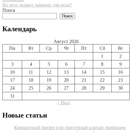
по
Из чего делают ламинат для пола?
записям
Поиск
Поиск
Календарь
Август 2026
Пн
Вт
Ср
Чт
Пт
Сб
Вс
1
2
3
4
5
6
7
8
9
10
11
12
13
14
15
16
17
18
19
20
21
22
23
24
25
26
27
28
29
30
31
« Июл
Новые статьи
Компактный бризер или приточный клапан: выбираем