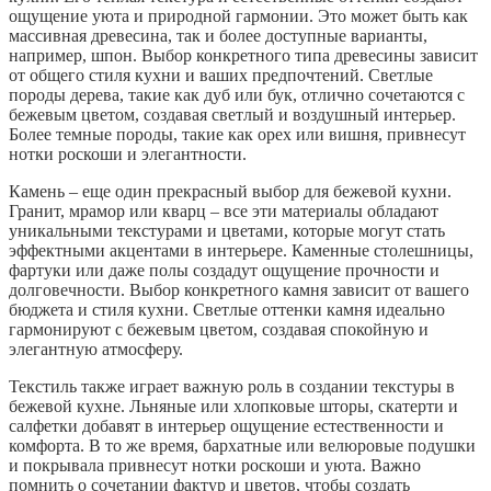
ощущение уюта и природной гармонии. Это может быть как
массивная древесина, так и более доступные варианты,
например, шпон. Выбор конкретного типа древесины зависит
от общего стиля кухни и ваших предпочтений. Светлые
породы дерева, такие как дуб или бук, отлично сочетаются с
бежевым цветом, создавая светлый и воздушный интерьер.
Более темные породы, такие как орех или вишня, привнесут
нотки роскоши и элегантности.
Камень – еще один прекрасный выбор для бежевой кухни.
Гранит, мрамор или кварц – все эти материалы обладают
уникальными текстурами и цветами, которые могут стать
эффектными акцентами в интерьере. Каменные столешницы,
фартуки или даже полы создадут ощущение прочности и
долговечности. Выбор конкретного камня зависит от вашего
бюджета и стиля кухни. Светлые оттенки камня идеально
гармонируют с бежевым цветом, создавая спокойную и
элегантную атмосферу.
Текстиль также играет важную роль в создании текстуры в
бежевой кухне. Льняные или хлопковые шторы, скатерти и
салфетки добавят в интерьер ощущение естественности и
комфорта. В то же время, бархатные или велюровые подушки
и покрывала привнесут нотки роскоши и уюта. Важно
помнить о сочетании фактур и цветов, чтобы создать