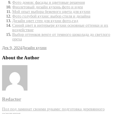
Фото домов: фасады и цветовые решения
Фиолетовый дизайн кухонь фото и идеи
Мой опыт выбора бежевого цвета для кухни
Фото голубой кухни: выбор стиля и дизайна
Дизайн цвет стен для кухни фото-гид
Синий цвет в интерьере кухни основные оттенки и их
воздействие
Выбор оттенков венге от темного шоколада до светлого
ореха
Дек 9, 2024
Дизайн кухни
About the Author
Redactor
Навигация
Пол под ламинат своими руками: подготовка деревянного
основания