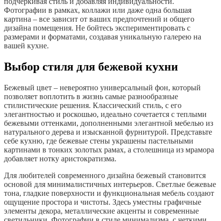
подчеркивая стиль и добавляя индивидуальности.
Фотографии в рамках, коллажи или даже одна большая
картина – все зависит от ваших предпочтений и общего
дизайна помещения. Не бойтесь экспериментировать с
размерами и форматами, создавая уникальную галерею на
вашей кухне.
Выбор стиля для бежевой кухни
Бежевый цвет – невероятно универсальный фон, который
позволяет воплотить в жизнь самые разнообразные
стилистические решения. Классический стиль, с его
элегантностью и роскошью, идеально сочетается с теплыми
бежевыми оттенками, дополненными элегантной мебелью из
натурального дерева и изысканной фурнитурой. Представьте
себе кухню, где бежевые стены украшены пастельными
картинами в тонких золотых рамах, а столешница из мрамора
добавляет нотку аристократизма.
Для любителей современного дизайна бежевый становится
основой для минималистичных интерьеров. Светлые бежевые
тона, гладкие поверхности и функциональная мебель создают
ощущение простора и чистоты. Здесь уместны графичные
элементы декора, металлические акценты и современные
светильники. Фотографии в стиле минимализма, с четкими