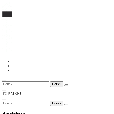
Перейти
к
содержимому
Найти:
TOP MENU
Найти: