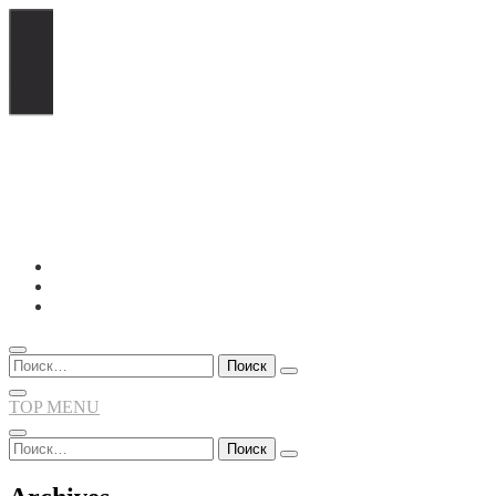
Перейти
к
содержимому
Найти:
TOP MENU
Найти: