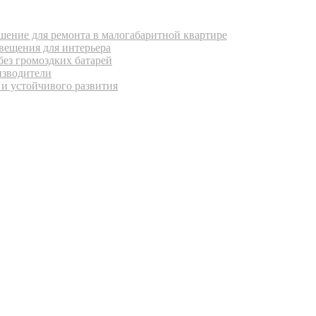
ение для ремонта в малогабаритной квартире
вещения для интерьера
без громоздких батарей
изводители
 и устойчивого развития