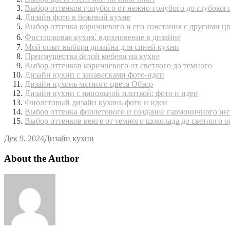
Выбор оттенков голубого от нежно-голубого до глубоког
Дизайн фото в бежевой кухне
Выбор оттенка коричневого и его сочетания с другими ц
Фисташковая кухня⁚ вдохновение в дизайне
Мой опыт выбора дизайна для синей кухни
Преимущества белой мебели на кухне
Выбор оттенков коричневого от светлого до темного
Дизайн кухни с занавесками фото-идеи
Дизайн кухонь мятного цвета Обзор
Дизайн кухни с напольной плиткой: фото и идеи
Фиолетовый дизайн кухонь фото и идеи
Выбор оттенка фиолетового и создание гармоничного ин
Выбор оттенков венге от темного шоколада до светлого о
Дек 9, 2024
Дизайн кухни
About the Author