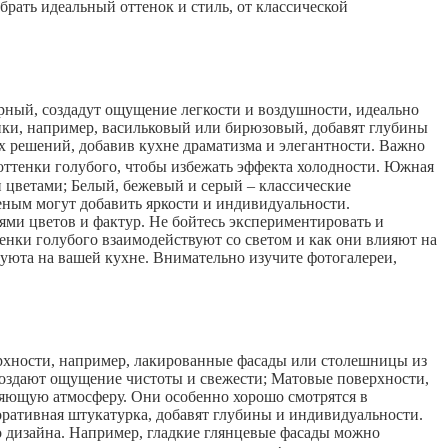
брать идеальный оттенок и стиль, от классической
зурный, создадут ощущение легкости и воздушности, идеально
нки, например, васильковый или бирюзовый, добавят глубины
х решений, добавив кухне драматизма и элегантности. Важно
оттенки голубого, чтобы избежать эффекта холодности. Южная
и цветами; Белый, бежевый и серый – классические
ным могут добавить яркости и индивидуальности.
ми цветов и фактур. Не бойтесь экспериментировать и
тенки голубого взаимодействуют со светом и как они влияют на
 уюта на вашей кухне. Внимательно изучите фотогалереи,
ерхности, например, лакированные фасады или столешницы из
 создают ощущение чистоты и свежести; Матовые поверхности,
бляющую атмосферу. Они особенно хорошо смотрятся в
оративная штукатурка, добавят глубины и индивидуальности.
о дизайна. Например, гладкие глянцевые фасады можно