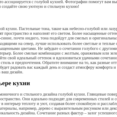
то ассоциируется с голубой кухней. Фотографии помогут вам вы
и создайте свою уютную и стильную кухню!
ьной кухни. Пастельные тона, такие как небесно-голубой или ла
т пространство и наполнят его светом. Более насыщенные отте
о-синие, почти индиго, тона подойдут для смелых и оригинальны
одящими на север, лучше использовать более светлые и теплые 
сыщенными цветами. Не забудьте о сочетании голубого с другим
рьер. Более смелые комбинации с желтым, оранжевым или зеле
ти свой идеальный оттенок и вдохновиться удачными сочетания
стиль и предпочтения. Обратите внимание на то, как разные от
будет радовать вас каждый день и создаст атмосферу комфорта и
 ваш дизайн.
ьере кухни
рмоничного и стильного дизайна голубой кухни. Глянцевые пов
пространство. Они идеально подходят для современных стилей и
 в интерьер теплоту и уют, создавая более спокойную и рассла
атериалы, например, дерево с выразительным рисунком или дек
кальность дизайна. Сочетание разных фактур – залог успешног