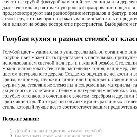
сочетать с грубой фактурой каменной столешницы или деревянн
даже текстиль играют важную роль в формировании общего впе
продемонстрируют вам разнообразие материалов и фактур, пом
атмосферу, которая будет отражать ваш личный стиль и предпоч
они влияют на общее восприятие пространства. Выбирайте мат
Голубая кухня в разных стилях⁚ от клас
Голубой цвет – удивительно универсальный, он органично впис
голубой цвет может быть представлен в пастельных, приглуше
использованием светлой палитры и изящной резьбы. Столешниц
можно использовать текстиль пастельных тонов, например, све
цветом натурального дерева. Создается ощущение легкости и
ярким, например, глубокий синий или бирюзовый. Лаконичный
фурнитура, стеклянные элементы и современные материалы, таки
акцентного, в сочетании с белым и натуральным деревом. Соз
голубых оттенков, в сочетании с золотом, серебром и другим
ярких акцентов. Фотографии голубых кухонь различных стиле
стиль, который лучше всего соответствует вашим предпочтения
Похожие записи:
Дизайн спальни: цветовая гамма голубой
Выбор цвета стен: мой личный опыт