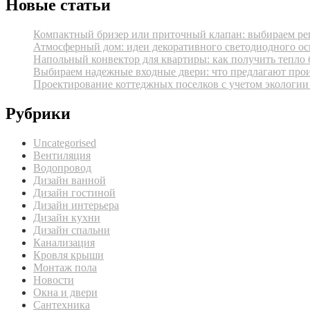
Новые статьи
Компактный бризер или приточный клапан: выбираем реш
Атмосферный дом: идеи декоративного светодиодного ос
Напольный конвектор для квартиры: как получить тепло 
Выбираем надежные входные двери: что предлагают про
Проектирование коттеджных поселков с учетом экологии
Рубрики
Uncategorised
Вентиляция
Водопровод
Дизайн ванной
Дизайн гостиной
Дизайн интерьера
Дизайн кухни
Дизайн спальни
Канализация
Кровля крыши
Монтаж пола
Новости
Окна и двери
Сантехника