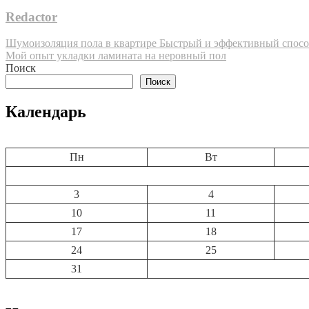
Redactor
Навигация
Шумоизоляция пола в квартире Быстрый и эффективный спос
Мой опыт укладки ламината на неровный пол
по
Поиск
записям
Поиск
Календарь
Пн
Вт
3
4
10
11
17
18
24
25
31