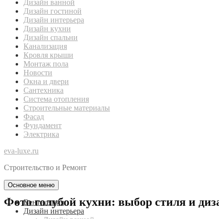
Дизайн ванной
Дизайн гостиной
Дизайн интерьера
Дизайн кухни
Дизайн спальни
Канализация
Кровля крыши
Монтаж пола
Новости
Окна и двери
Сантехника
Система отопления
Строительные материалы
Фасад
Фундамент
Электрика
eva-luxe.ru
Строительство и Ремонт
Основное меню
Фото голубой кухни: выбор стиля и диз
Вентиляция
Дизайн интерьера