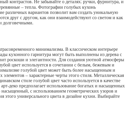
ый контрастов. Не забывайте о деталях⁚ ручки, фурнитура, и
еревянные – тепла. Фотографии голубых кухонь
ние различных вариантов позволит вам создать уникальную
тся друг с другом, как они взаимодействуют со светом и как
 и долговечными.
льтрасовременного минимализма. В классическом интерьере
ады кухонного гарнитура могут быть выполнены из дерева с
вит роскоши и элегантности. Для создания уютной атмосферы
лубой цвет используется в сочетании с белым, бежевым и
инимализме голубой цвет может быть более насыщенным и
 элементов – характерные черты этого стиля. Металлическая
инавском стиле голубой цвет часто используется в качестве
ь арт-деко предполагает использование богатых и насыщенных
но насыщенный, с использованием геометрических узоров и
я этого универсального цвета в дизайне кухни. Выбирайте