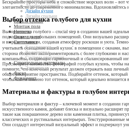
Дизайн ванной
Бескрайние просторы неба и спокойствие морских волн – вот ч
Дизайн гостиной
элегантности до современного минимализма. Вдохновляйтесь 
Дизайн кухни
Дизайн спальни
Выбор оттенка голубого для кухни
Кровля крыши
Монтаж пола
Новости
Выбор оттенка голубого – crucial step в создании вашей идеал
Окна и двери
подходящее для небольших помещений. Они визуально расширя
Сантехника
и выразительности, создавая атмосферу роскоши и уюта. Темн
Канализация
учитывать освещение вашей кухни⁚ в помещении с окнами, вых
Водопровод
сторона позволит экспериментировать с более глубокими и на
Система отопления
компаньоны, создающие гармоничный и сбалансированный инте
Строительные материалы
Просмотрите множество фотографий голубых кухонь, чтобы най
Электрика
помните, что конечный результат должен отражать ваш личный 
Фасад
общее восприятие пространства. Подбирайте оттенок, который 
Фундамент
чтобы найти именно тот оттенок, который идеально впишется в
Материалы и фактуры в голубом интер
Выбор материалов и фактур – ключевой момент в создании га
искусственного камня, добавят блеска и визуально расширят 
такие как покрашенное дерево или каменная плитка, привнесут
классических и рустикальных интерьерах. Текстурированные м
Они создадут интересный визуальный эффект и подчеркнут уни