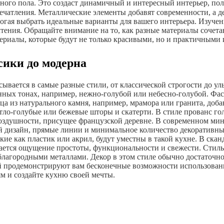
ого пола. Это создаст динамичный и интересный интерьер, полн
чатления. Металлические элементы добавят современности, а д
огая выбрать идеальные варианты для вашего интерьера. Изуче
тения. Обращайте внимание на то, как разные материалы сочетаю
ериалы, которые будут не только красивыми, но и практичными
сики до модерна
ывается в самые разные стили, от классической строгости до у
нных тонах, например, нежно-голубой или небесно-голубой. Фас
а из натурального камня, например, мрамора или гранита, доба
тло-голубые или бежевые шторы и скатерти. В стиле прованс го
 воздушности, присущее французской деревне. В современном м
 дизайн, прямые линии и минимальное количество декоративных
е как пластик или акрил, будут уместны в такой кухне. В сканд
дается ощущение простоты, функциональности и свежести. Стил
и благородными металлами. Декор в этом стиле обычно достаточ
й продемонстрируют вам бесконечные возможности использовани
м и создайте кухню своей мечты.