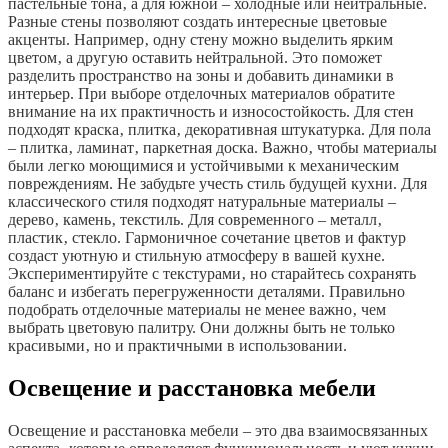
пастельные тона‚ а для южной – холодные или нейтральные.
Разные стены позволяют создать интересные цветовые
акценты. Например‚ одну стену можно выделить ярким
цветом‚ а другую оставить нейтральной. Это поможет
разделить пространство на зоны и добавить динамики в
интерьер. При выборе отделочных материалов обратите
внимание на их практичность и износостойкость. Для стен
подходят краска‚ плитка‚ декоративная штукатурка. Для пола
– плитка‚ ламинат‚ паркетная доска. Важно‚ чтобы материалы
были легко моющимися и устойчивыми к механическим
повреждениям. Не забудьте учесть стиль будущей кухни. Для
классического стиля подходят натуральные материалы –
дерево‚ камень‚ текстиль. Для современного – металл‚
пластик‚ стекло. Гармоничное сочетание цветов и фактур
создаст уютную и стильную атмосферу в вашей кухне.
Экспериментируйте с текстурами‚ но старайтесь сохранять
баланс и избегать перегруженности деталями. Правильно
подобрать отделочные материалы не менее важно‚ чем
выбрать цветовую палитру. Они должны быть не только
красивыми‚ но и практичными в использовании.
Освещение и расстановка мебели
Освещение и расстановка мебели – это два взаимосвязанных