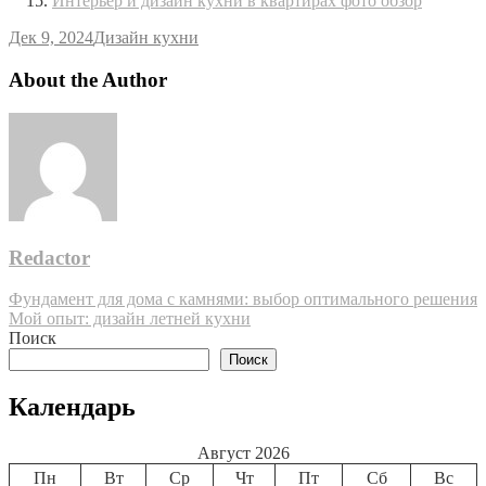
Интерьер и дизайн кухни в квартирах фото обзор
Дек 9, 2024
Дизайн кухни
About the Author
Redactor
Навигация
Фундамент для дома с камнями: выбор оптимального решения
Мой опыт: дизайн летней кухни
по
Поиск
записям
Поиск
Календарь
Август 2026
Пн
Вт
Ср
Чт
Пт
Сб
Вс