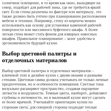
солнечное освещение‚ в то время как окно‚ выходящее на
север‚ подойдет для рабочей зоны‚ где не требуется яркий
свет. Если стены различны по фактуре или материалу‚ это
также должно быть учтено при планировании расположения
мебели и техники. Например‚ стену из кирпича можно
использовать как основу для установки каменной рабочей
поверхности или массивного буфетного шкафа. А более
легкая стена может стать фоном для изящных навесных
шкафов. Правильное планирование – залог удобства и
эргономичности будущей кухни.
Выбор цветовой палитры и
отделочных материалов
Выбор цветовой палитры и отделочных материалов –
ключевой этап в дизайне кухни с двумя окнами и разными
стенами. Цветовая гамма должна учитывать не только личные
предпочтения‚ но и особенности помещения. Светлые тона
визуально расширяют пространство‚ создавая ощущение
легкости и воздушности. Темные цвета‚ наоборот‚ добавляют
глубины и интимности‚ но в маленькой кухне могут сделать
ее более мрачной. Учитывайте ориентацию кухни по
сторонам света⁚ для северной стороны подходят теплые