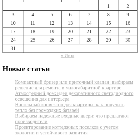
1
2
3
4
5
6
7
8
9
10
11
12
13
14
15
16
17
18
19
20
21
22
23
24
25
26
27
28
29
30
31
« Июл
Новые статьи
Компактный бризер или приточный клапан: выбираем
решение для ремонта в малогабаритной квартире
Атмосферный дом: идеи декоративного светодиодного
освещения для интерьера
Напольный конвектор для квартиры: как получить
тепло без громоздких батарей
Выбираем надежные входные двери: что предлагают
производители
Проектирование коттеджных поселков с учетом
экологии и устойчивого развития