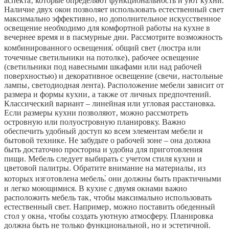
аспекта‚ которые определяют функциональность и уют кухни.
Наличие двух окон позволяет использовать естественный свет
максимально эффективно‚ но дополнительное искусственное
освещение необходимо для комфортной работы на кухне в
вечернее время и в пасмурные дни. Рассмотрите возможность
комбинированного освещения⁚ общий свет (люстра или
точечные светильники на потолке)‚ рабочее освещение
(светильники под навесными шкафами или над рабочей
поверхностью) и декоративное освещение (свечи‚ настольные
лампы‚ светодиодная лента). Расположение мебели зависит от
размера и формы кухни‚ а также от личных предпочтений.
Классический вариант – линейная или угловая расстановка.
Если размеры кухни позволяют‚ можно рассмотреть
островную или полуостровную планировку. Важно
обеспечить удобный доступ ко всем элементам мебели и
бытовой технике. Не забудьте о рабочей зоне – она должна
быть достаточно просторна и удобна для приготовления
пищи. Мебель следует выбирать с учетом стиля кухни и
цветовой палитры. Обратите внимание на материалы‚ из
которых изготовлена мебель⁚ они должны быть практичными
и легко моющимися. В кухне с двумя окнами важно
расположить мебель так‚ чтобы максимально использовать
естественный свет. Например‚ можно поставить обеденный
стол у окна‚ чтобы создать уютную атмосферу. Планировка
должна быть не только функциональной‚ но и эстетичной.