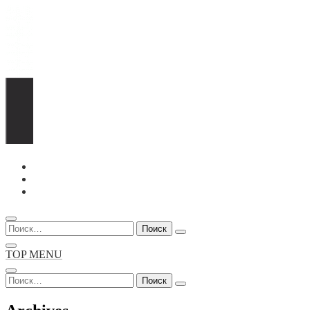
Перейти
к
содержимому
Найти:
TOP MENU
Найти: