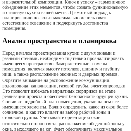
и выразительной композиции. Ключ к успеху – гармоничное
объединение этих элементов‚ чтобы создать функциональную
и стильную кухню вашей мечты. Грамотный подход к
планированию позволит максимально использовать
естественное освещение и подчеркнуть достоинства
помещения.
Анализ пространства и планировка
Перед началом проектирования кухни с двумя окнами и
разными стенами‚ необходимо тщательно проанализировать
имеющееся пространство. Замерьте точные размеры
помещения‚ включая высоту потолков‚ ширину и глубину
ниш‚ а также расположение оконных и дверных проемов.
Обратите внимание на расположение коммуникаций⁚
водопровода‚ канализации‚ газовой трубы‚ электропроводки.
Это позволит избежать неприятных сюрпризов на этапе
реализации проекта и обеспечит безопасность будущей кухни.
Составьте подробный план помещения‚ указав на нем все
имеющиеся элементы. Важно определить‚ какое из окон более
солнечное‚ и как это влияет на выбор рабочей зоны и
столовой группы. Учитывайте ориентацию окон
относительно сторон света⁚ расположение обеденной зоны у
окна‚ выходящего на юг‚ будет обеспечивать максимальное