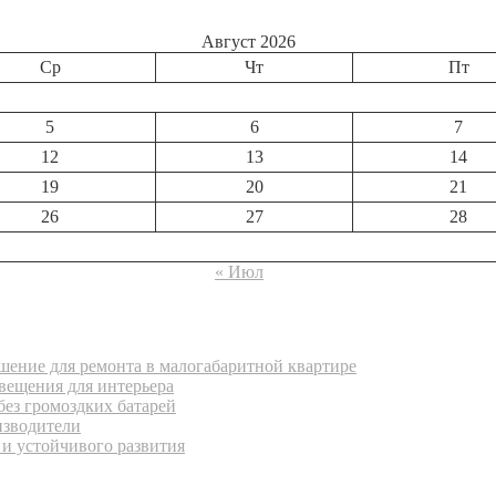
Август 2026
Ср
Чт
Пт
5
6
7
12
13
14
19
20
21
26
27
28
« Июл
ение для ремонта в малогабаритной квартире
вещения для интерьера
без громоздких батарей
изводители
 и устойчивого развития