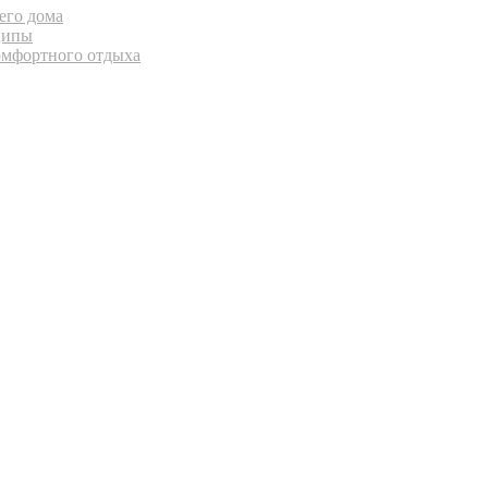
его дома
ципы
комфортного отдыха