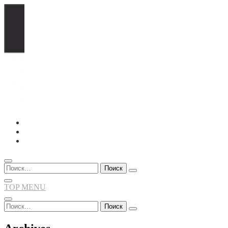
Перейти
к
содержимому
Найти:
TOP MENU
Найти: