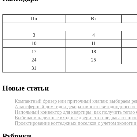
Пн
Вт
3
4
10
11
17
18
24
25
31
Новые статьи
Компактный бризер или приточный клапан: выбираем реш
Атмосферный дом: идеи декоративного светодиодного ос
Напольный конвектор для квартиры: как получить тепло 
Выбираем надежные входные двери: что предлагают про
Проектирование коттеджных поселков с учетом экологии
Рубрики