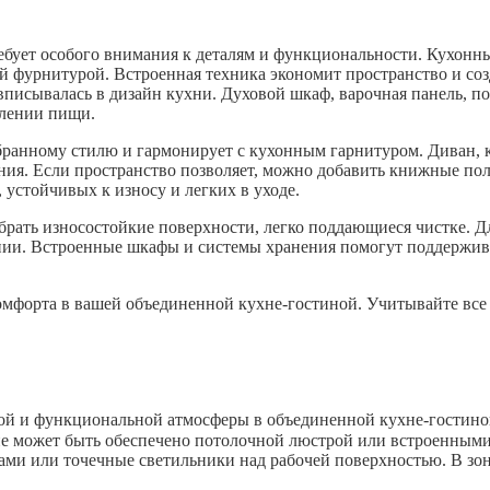
бует особого внимания к деталям и функциональности. Кухонны
 фурнитурой. Встроенная техника экономит пространство и соз
вписывалась в дизайн кухни. Духовой шкаф, варочная панель, п
влении пищи.
ыбранному стилю и гармонирует с кухонным гарнитуром. Диван, 
ия. Если пространство позволяет, можно добавить книжные пол
 устойчивых к износу и легких в уходе.
рать износостойкие поверхности, легко поддающиеся чистке. Д
нии. Встроенные шкафы и системы хранения помогут поддерживат
омфорта в вашей объединенной кухне-гостиной. Учитывайте все 
ой и функциональной атмосферы в объединенной кухне-гостиной
ие может быть обеспечено потолочной люстрой или встроенными
ами или точечные светильники над рабочей поверхностью. В зо