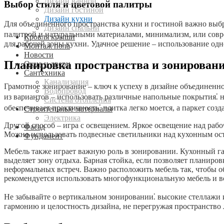
Дизайн ванной
Выбор стиля и цветовой палитры
Дизайн гостиной
Дизайн кухни
Для объединенного пространства кухни и гостиной важно выб
Дизайн спальни
палитрой и натуральными материалами, минимализм, или совре
Кровля крыши
для рабочей зоны кухни. Удачное решение – использование одно
Монтаж пола
Новости
Планировка пространства и зонирован
Окна и двери
Сантехника
Канализация
Грамотное зонирование – ключ к успеху в дизайне объединенн
Водопровод
из вариантов – использовать различные напольные покрытия⁚ н
Система отопления
обеспечивает практичность⁚ плитка легко моется, а паркет соз
Строительные материалы
Электрика
Другой способ – игра с освещением. Яркое освещение над рабо
Фасад
Можно использовать подвесные светильники над кухонным ост
Фундамент
Мебель также играет важную роль в зонировании. Кухонный гар
выделяет зону отдыха. Барная стойка, если позволяет планир
неформальных встреч. Важно расположить мебель так, чтобы о
рекомендуется использовать многофункциональную мебель и в
Не забывайте о вертикальном зонировании⁚ высокие стеллажи 
гармонию и целостность дизайна, не перегружая пространств