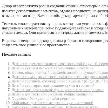
Декор играет важную роль в создании стиля и атмосферы в об
избытка декоративных элементов, отдавая предпочтение функц
вазы с цветами и т.д. Важно, чтобы декор гармонировал с обще
Текстиль также играет важную роль в создании уютной атмосфе
натуральных материалов, легко поддающихся стирке и уходу. Н
элемент декора. Они привносят в интерьер жизнь и свежесть. 
В целом, освещение и декор должны работать в синхронном р
создавать свое уникальное пространство!
Похожие записи:
Дизайн современного интерьера гостиной с кухней: общ
Дизайн кухни и балкона: гармоничное сочетание
Балкон, объединенный с кухней: дизайн и функциональн
Дизайн совмещенной гостиной и спальни: создание комф
Дизайн гостиной, совмещенной с кухней: тренды 2017 го
Дизайн квартиры: зонирование кухни и гостиной
Дизайн зала без спальни: функциональное зонирование
Дизайн для гостиной с кухней: общие принципы
Хрущевка без кухни: дизайн-решения
Мой опыт: дизайн совмещенной кухни-гостиной
Какое освещение для квартиры Полное руководство