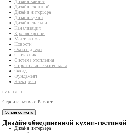
Дизайн ванной
Дизайн гостиной
Дизайн интерьера
Дизайн кухни
Дизайн спальни
Канализация
Кровля крыши
Монтаж пола
Новости
Окна и двери
Сантехника
Система отопления
Строительные материалы
Фасад
Фундамент
Электрика
eva-luxe.ru
Строительство и Ремонт
Основное меню
Дизайн объединенной кухни-гостиной
Вентиляция
Дизайн интерьера