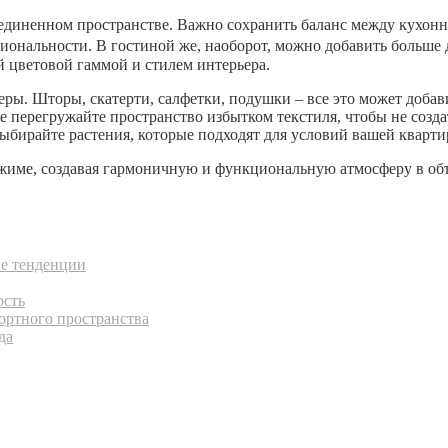
ъединенном пространстве. Важно сохранить баланс между кухонн
иональности. В гостиной же, наоборот, можно добавить больше 
й цветовой гаммой и стилем интерьера.
ры. Шторы, скатерти, салфетки, подушки – все это может добави
е перегружайте пространство избытком текстиля, чтобы не созд
Выбирайте растения, которые подходят для условий вашей кварт
ежиме, создавая гармоничную и функциональную атмосферу в об
ие тенденции
ость
ортного пространства
да