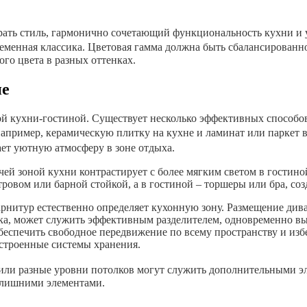
рать стиль, гармонично сочетающий функциональность кухни и у
менная классика. Цветовая гамма должна быть сбалансированно
го цвета в разных оттенках.
ие
ой кухни-гостиной. Существует несколько эффективных способо
апример, керамическую плитку на кухне и ламинат или паркет в 
дает уютную атмосферу в зоне отдыха.
чей зоной кухни контрастирует с более мягким светом в гостин
ровом или барной стойкой, а в гостиной – торшеры или бра, с
нитур естественно определяет кухонную зону. Размещение диван
овка, может служить эффективным разделителем, одновременно в
беспечить свободное передвижение по всему пространству и изб
строенные системы хранения.
или разные уровни потолков могут служить дополнительными эл
о лишними элементами.