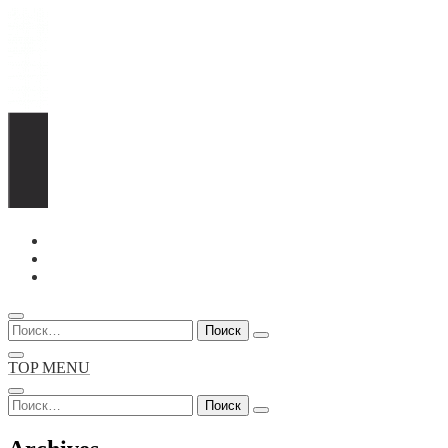
Перейти
к
содержимому
Найти:
TOP MENU
Найти: