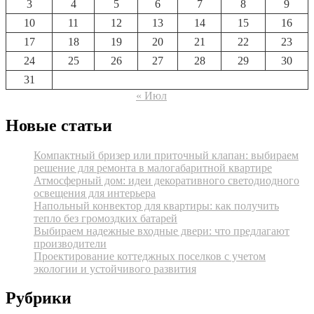
3
4
5
6
7
8
9
10
11
12
13
14
15
16
17
18
19
20
21
22
23
24
25
26
27
28
29
30
31
« Июл
Новые статьи
Компактный бризер или приточный клапан: выбираем
решение для ремонта в малогабаритной квартире
Атмосферный дом: идеи декоративного светодиодного
освещения для интерьера
Напольный конвектор для квартиры: как получить
тепло без громоздких батарей
Выбираем надежные входные двери: что предлагают
производители
Проектирование коттеджных поселков с учетом
экологии и устойчивого развития
Рубрики