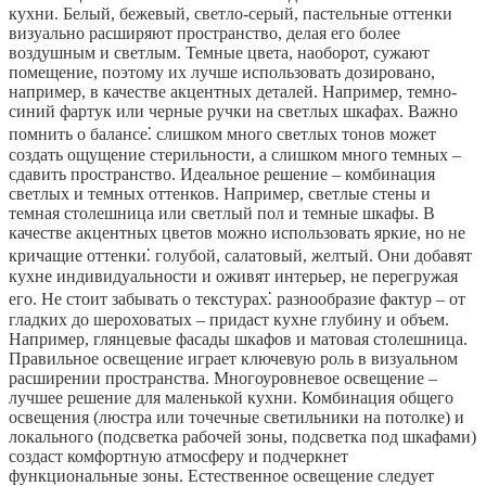
кухни. Белый, бежевый, светло-серый, пастельные оттенки
визуально расширяют пространство, делая его более
воздушным и светлым. Темные цвета, наоборот, сужают
помещение, поэтому их лучше использовать дозировано,
например, в качестве акцентных деталей. Например, темно-
синий фартук или черные ручки на светлых шкафах. Важно
помнить о балансе⁚ слишком много светлых тонов может
создать ощущение стерильности, а слишком много темных –
сдавить пространство. Идеальное решение – комбинация
светлых и темных оттенков. Например, светлые стены и
темная столешница или светлый пол и темные шкафы. В
качестве акцентных цветов можно использовать яркие, но не
кричащие оттенки⁚ голубой, салатовый, желтый. Они добавят
кухне индивидуальности и оживят интерьер, не перегружая
его. Не стоит забывать о текстурах⁚ разнообразие фактур – от
гладких до шероховатых – придаст кухне глубину и объем.
Например, глянцевые фасады шкафов и матовая столешница.
Правильное освещение играет ключевую роль в визуальном
расширении пространства. Многоуровневое освещение –
лучшее решение для маленькой кухни. Комбинация общего
освещения (люстра или точечные светильники на потолке) и
локального (подсветка рабочей зоны, подсветка под шкафами)
создаст комфортную атмосферу и подчеркнет
функциональные зоны. Естественное освещение следует