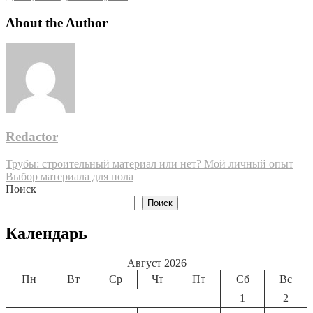
About the Author
Redactor
Навигация
Трубы: строительный материал или нет? Мой личный опыт
Выбор материала для пола
по
Поиск
записям
Поиск
Календарь
Август 2026
Пн
Вт
Ср
Чт
Пт
Сб
Вс
1
2