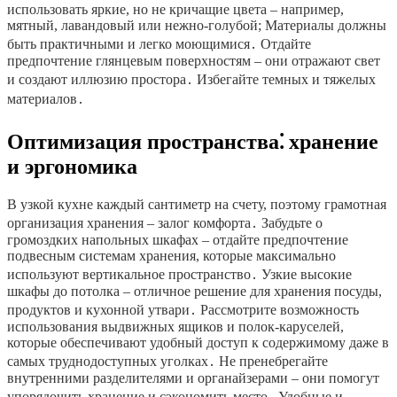
использовать яркие, но не кричащие цвета – например,
мятный, лавандовый или нежно-голубой; Материалы должны
быть практичными и легко моющимися․ Отдайте
предпочтение глянцевым поверхностям – они отражают свет
и создают иллюзию простора․ Избегайте темных и тяжелых
материалов․
Оптимизация пространства⁚ хранение
и эргономика
В узкой кухне каждый сантиметр на счету, поэтому грамотная
организация хранения – залог комфорта․ Забудьте о
громоздких напольных шкафах – отдайте предпочтение
подвесным системам хранения, которые максимально
используют вертикальное пространство․ Узкие высокие
шкафы до потолка – отличное решение для хранения посуды,
продуктов и кухонной утвари․ Рассмотрите возможность
использования выдвижных ящиков и полок-каруселей,
которые обеспечивают удобный доступ к содержимому даже в
самых труднодоступных уголках․ Не пренебрегайте
внутренними разделителями и органайзерами – они помогут
упорядочить хранение и сэкономить место․ Удобные и