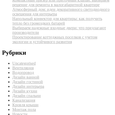
Компактный бризер или приточный клапан: выбираем
решение для ремонта в малогабаритной квартире
Атмосферный дом: идеи декоративного светодиодного
освещения для интерьера
Напольный конвектор для квартиры: как получить
тепло без громоздких батарей
Выбираем надежные входные двери: что предлагают
производители
Проектирование коттеджных поселков с учетом
экологии и устойчивого развития
Рубрики
Uncategorised
Вентиляция
Водопровод
Дизайн ванной
Дизайн гостиной
Дизайн интерьера
Дизайн кухни
Дизайн спальни
Канализация
Кровля крыши
Монтаж пола
Новости