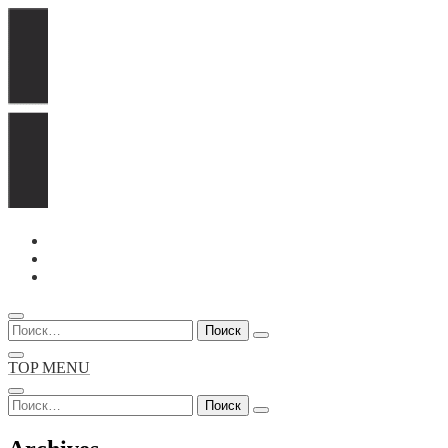
Перейти
к
содержимому
Найти:
TOP MENU
Найти: