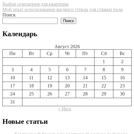
Навигация
Выбор освещения для квартиры
Мой опыт использования жидкого стекла для стяжки пола
по
Поиск
записям
Поиск
Календарь
Август 2026
Пн
Вт
Ср
Чт
Пт
Сб
Вс
1
2
3
4
5
6
7
8
9
10
11
12
13
14
15
16
17
18
19
20
21
22
23
24
25
26
27
28
29
30
31
« Июл
Новые статьи