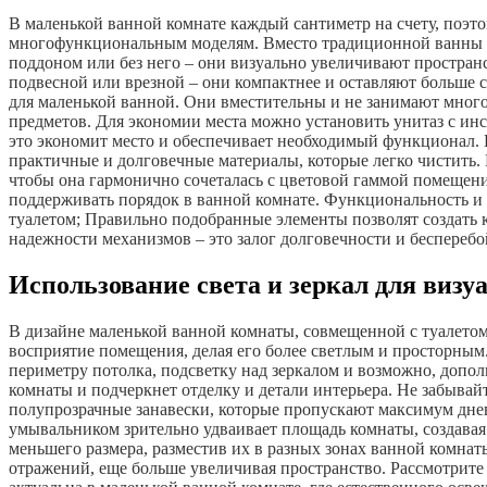
В маленькой ванной комнате каждый сантиметр на счету, поэ
многофункциональным моделям. Вместо традиционной ванны л
поддоном или без него – они визуально увеличивают простра
подвесной или врезной – они компактнее и оставляют больше 
для маленькой ванной. Они вместительны и не занимают много
предметов. Для экономии места можно установить унитаз с инс
это экономит место и обеспечивает необходимый функционал. В
практичные и долговечные материалы, которые легко чистить.
чтобы она гармонично сочеталась с цветовой гаммой помещени
поддерживать порядок в ванной комнате. Функциональность и 
туалетом; Правильно подобранные элементы позволят создать 
надежности механизмов – это залог долговечности и беспереб
Использование света и зеркал для виз
В дизайне маленькой ванной комнаты, совмещенной с туалетом
восприятие помещения, делая его более светлым и просторным
периметру потолка, подсветку над зеркалом и возможно, допо
комнаты и подчеркнет отделку и детали интерьера. Не забывай
полупрозрачные занавески, которые пропускают максимум днев
умывальником зрительно удваивает площадь комнаты, создавая
меньшего размера, разместив их в разных зонах ванной комнат
отражений, еще больше увеличивая пространство. Рассмотрите в