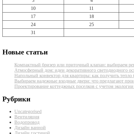
3
4
10
11
17
18
24
25
31
Новые статьи
Компактный бризер или приточный клапан: выбираем реш
Атмосферный дом: идеи декоративного светодиодного ос
Напольный конвектор для квартиры: как получить тепло 
Выбираем надежные входные двери: что предлагают про
Проектирование коттеджных поселков с учетом экологии
Рубрики
Uncategorised
Вентиляция
Водопровод
Дизайн ванной
Дизайн гостиной