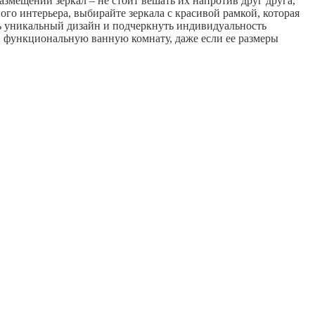
змещении зеркал – не стоит вешать их напротив друг друга,
го интерьера, выбирайте зеркала с красивой рамкой, которая
ть уникальный дизайн и подчеркнуть индивидуальность
 и функциональную ванную комнату, даже если ее размеры