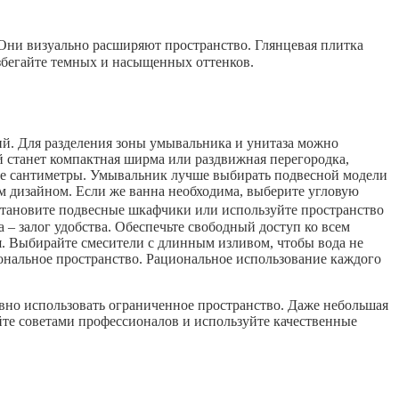
 Они визуально расширяют пространство. Глянцевая плитка
Избегайте темных и насыщенных оттенков.
й. Для разделения зоны умывальника и унитаза можно
й станет компактная ширма или раздвижная перегородка,
ные сантиметры. Умывальник лучше выбирать подвесной модели
м дизайном. Если же ванна необходима, выберите угловую
установите подвесные шкафчики или используйте пространство
 – залог удобства. Обеспечьте свободный доступ ко всем
. Выбирайте смесители с длинным изливом, чтобы вода не
ональное пространство. Рациональное использование каждого
вно использовать ограниченное пространство. Даже небольшая
айте советами профессионалов и используйте качественные