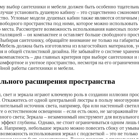
тому выбор сантехники и мебели должен быть особенно тщательн
учше установить душевую кабину – это существенно сэкономит
нство. Угловые модели душевых кабин также являются отличным
свободного пространства под ними, которое можно использовать
 места. Рассмотрите возможность использования навесных поло
талляцией – он компактнее и оставляет больше свободного прос
ыбирая сантехнику, обращайте внимание не только на габариты, 
 Мебель должна быть изготовлена из влагостойких материалов, 
я и общей стилистикой дизайна. Не забывайте о системе хране
компактность – два главных критерия при выборе сантехники и
комфортное и уютное пространство, несмотря на его ограниченн
ойной работы сантехники и мебели.
уального расширения пространства
, свет и зеркала играют ключевую роль в создании иллюзии про
. Откажитесь от одной центральной люстры в пользу многоуров
лнительный источник света, например, бра или настенный свети
те о естественном освещении – если есть окно, не загораживай
ного света; Зеркала – незаменимый инструмент для визуального
 эффект глубины. Однако, не стоит ограничиваться одним лишь 
ы. Например, небольшое зеркало можно повесить сбоку от умывал
озможность использования зеркал с подсветкой – это не только 