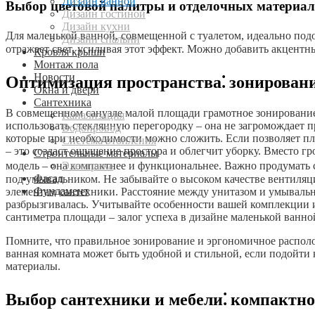
Дизайн ванной
Выбор цветовой палитры и отделочных материал
Дизайн гостиной
Дизайн кухни
Для маленькой ванной, совмещенной с туалетом, идеально подо
Дизайн спальни
отражает свет, усиливая этот эффект. Можно добавить акцент
Кровля крыши
Монтаж пола
Новости
Оптимизация пространства⁚ зонировани
Окна и двери
Сантехника
В совмещенном санузле малой площади грамотное зонирование
Канализация
использовать стеклянную перегородку – она не загромождает п
Водопровод
которые при необходимости можно сложить. Если позволяет пл
Система отопления
– это создаст ощущение простора и облегчит уборку. Вместо 
Строительные материалы
Электрика
модель – она компактнее и функциональнее. Важно продумать 
Фасад
под умывальником. Не забывайте о высоком качестве вентиляци
Фундамент
элементам сантехники. Расстояние между унитазом и умываль
разбрызгивалась. Учитывайте особенности вашей комплекции 
сантиметра площади – залог успеха в дизайне маленькой ванно
Помните, что правильное зонирование и эргономичное распол
ванная комната может быть удобной и стильной, если подойти 
материалы.
Выбор сантехники и мебели⁚ компактн