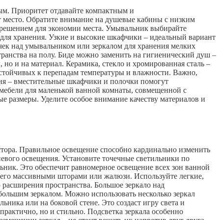
ым. Приоритет отдавайте компактным и
 место. Обратите внимание на душевые кабины с низким
 решением для экономии места. Умывальник выбирайте
 для хранения. Узкие и высокие шкафчики – идеальный вариант
чек над умывальником или зеркалом для хранения мелких
транства на полу. Биде можно заменить на гигиенический душ –
но и на материал. Керамика, стекло и хромированная сталь –
устойчивых к перепадам температуры и влажности. Важно,
ния – вместительные шкафчики и полочки помогут
 мебели для маленькой ванной комнаты, совмещенной с
ые размеры. Уделите особое внимание качеству материалов и
стора. Правильное освещение способно кардинально изменить
невого освещения. Установите точечные светильники по
льник. Это обеспечит равномерное освещение всех зон ванной
те его массивными шторами или жалюзи. Используйте легкие,
 расширения пространства. Большое зеркало над
большим зеркалом. Можно использовать несколько зеркал
ьника или на боковой стене. Это создаст игру света и
практично, но и стильно. Подсветка зеркала особенно