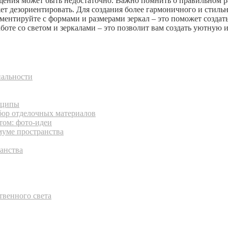
ещения может быть недостаточно. Важно помнить о правильном ра
т дезориентировать. Для создания более гармоничного и стильно
ментируйте с формами и размерами зеркал – это поможет созда
боте со светом и зеркалами – это позволит вам создать уютную
нальности
нципы
бор отделочных материалов
том: фото-идеи
муме пространства
анства
твенного света