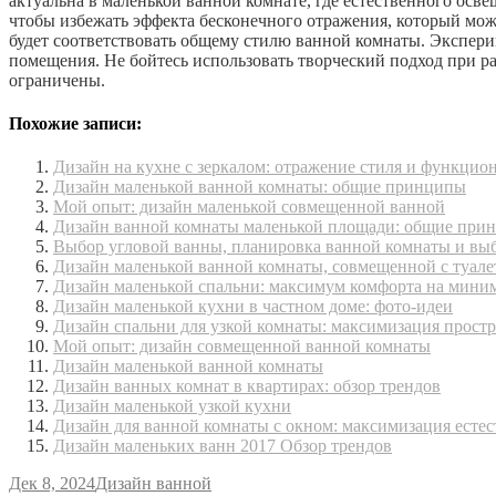
актуальна в маленькой ванной комнате, где естественного осв
чтобы избежать эффекта бесконечного отражения, который може
будет соответствовать общему стилю ванной комнаты. Экспери
помещения. Не бойтесь использовать творческий подход при ра
ограничены.
Похожие записи:
Дизайн на кухне с зеркалом: отражение стиля и функцио
Дизайн маленькой ванной комнаты: общие принципы
Мой опыт: дизайн маленькой совмещенной ванной
Дизайн ванной комнаты маленькой площади: общие при
Выбор угловой ванны, планировка ванной комнаты и вы
Дизайн маленькой ванной комнаты, совмещенной с туале
Дизайн маленькой спальни: максимум комфорта на мини
Дизайн маленькой кухни в частном доме: фото-идеи
Дизайн спальни для узкой комнаты: максимизация простр
Мой опыт: дизайн совмещенной ванной комнаты
Дизайн маленькой ванной комнаты
Дизайн ванных комнат в квартирах: обзор трендов
Дизайн маленькой узкой кухни
Дизайн для ванной комнаты с окном: максимизация естес
Дизайн маленьких ванн 2017 Обзор трендов
Дек 8, 2024
Дизайн ванной