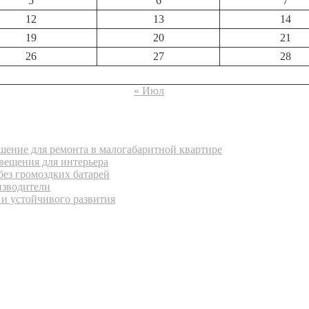
5
6
7
12
13
14
19
20
21
26
27
28
« Июл
ение для ремонта в малогабаритной квартире
вещения для интерьера
без громоздких батарей
изводители
 и устойчивого развития