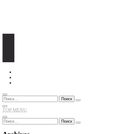
Перейти
к
содержимому
Найти:
TOP MENU
Найти: