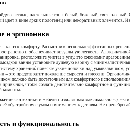
ов
йдут светлые, пастельные тона⁚ белый, бежевый, светло-серый.
ный цвет в виде ярких полотенец или декоративных элементов. 
е и эргономика
 – ключ к комфорту. Рассмотрим несколько эффективных решени
ространство и обеспечивает визуальную легкость. Альтернативо
анировка, расположите унитаз в углу, это сэкономит драгоцен
громоздкой ванны установите душевую кабину с минималистичны
систему хранения⁚ повесьте узкие полочки над умывальником, 
и – это предотвратит появление сырости и плесени. Эргономика
ником должно быть достаточным для комфортного использования
и привычки, чтобы создать действительно комфортное и функци
й комнаты.
ожение сантехники и мебели позволят вам максимально эффекти
к её обустройству с умом и вниманием к деталям. Не пренебрег
ость и функциональность