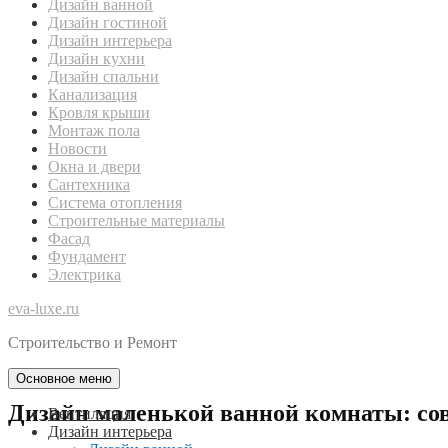
Дизайн ванной
Дизайн гостиной
Дизайн интерьера
Дизайн кухни
Дизайн спальни
Канализация
Кровля крыши
Монтаж пола
Новости
Окна и двери
Сантехника
Система отопления
Строительные материалы
Фасад
Фундамент
Электрика
eva-luxe.ru
Строительство и Ремонт
Основное меню
Дизайн маленькой ванной комнаты: сов
Вентиляция
Дизайн интерьера